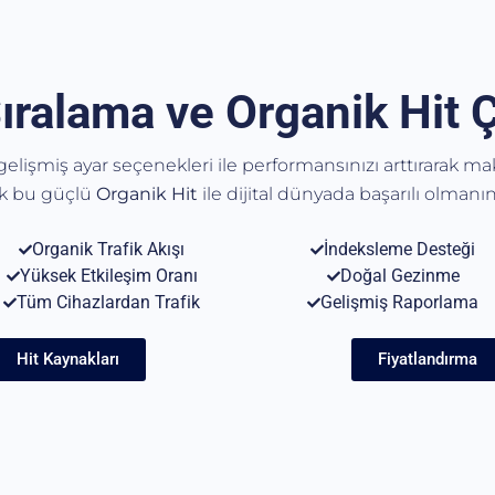
ıralama ve Organik Hit 
, gelişmiş ayar seçenekleri ile performansınızı arttırarak m
ak bu güçlü
Organik
Hit
ile dijital dünyada başarılı olmanın 
Organik Trafik Akışı
İndeksleme Desteği
Yüksek Etkileşim Oranı
Doğal Gezinme
Tüm Cihazlardan Trafik
Gelişmiş Raporlama
Hit Kaynakları
Fiyatlandırma