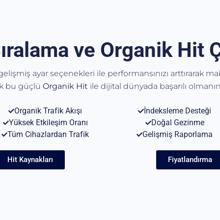
ıralama ve Organik Hit 
, gelişmiş ayar seçenekleri ile performansınızı arttırarak m
ak bu güçlü
Organik
Hit
ile dijital dünyada başarılı olmanın 
Organik Trafik Akışı
İndeksleme Desteği
Yüksek Etkileşim Oranı
Doğal Gezinme
Tüm Cihazlardan Trafik
Gelişmiş Raporlama
Hit Kaynakları
Fiyatlandırma