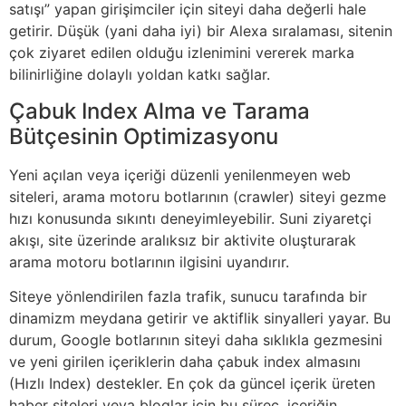
satışı” yapan girişimciler için siteyi daha değerli hale
getirir. Düşük (yani daha iyi) bir Alexa sıralaması, sitenin
çok ziyaret edilen olduğu izlenimini vererek marka
bilinirliğine dolaylı yoldan katkı sağlar.
Çabuk Index Alma ve Tarama
Bütçesinin Optimizasyonu
Yeni açılan veya içeriği düzenli yenilenmeyen web
siteleri, arama motoru botlarının (crawler) siteyi gezme
hızı konusunda sıkıntı deneyimleyebilir. Suni ziyaretçi
akışı, site üzerinde aralıksız bir aktivite oluşturarak
arama motoru botlarının ilgisini uyandırır.
Siteye yönlendirilen fazla trafik, sunucu tarafında bir
dinamizm meydana getirir ve aktiflik sinyalleri yayar. Bu
durum, Google botlarının siteyi daha sıklıkla gezmesini
ve yeni girilen içeriklerin daha çabuk index almasını
(Hızlı Index) destekler. En çok da güncel içerik üreten
haber siteleri veya bloglar için bu süreç, içeriğin