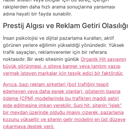
rakiplerden daha hızlı arama sonuçlarına yansıması
adına hayati bir fayda sunabilir.
Prestij Algısı ve Reklam Getiri Olasılığı
İnsan psikolojisi ve dijital pazarlama kuralları, aktif
görünen yerlere eğilimin yükseldiği yönündedir. Yüksek
trafik sayaçları, reklamverenler için bir referans
noktasıdır. Bir web sitesinin günlük
Organik Hit sayısının
büyük görünmesi, o siteye banner veya tanıtım yazısı
vermek isteyen markalar için teşvik edici bir faktördür.
Ayrıca, bazı reklam şirketleri (bot trafiğini tespit
edemeyen veya daha esnek olanlar), gösterim başına
ödeme (CPM) modellerinde bu trafikten maddi getiri
elde edilmesine imkan verebilir. Suni hit, sitenin “işlek”
bir meydan üzerinde olduğu imajını çizerek, pazarlama
kozunu yükseltir ve sitenin gelir modelini en üst düzeye
çıkarmaya destek verir.