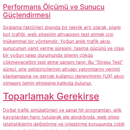
Performans Ölçümü ve Sunucu
Güçlendirmesi
Sıralama faktörleri dışında bir teknik artı olarak, planlı
bot trafiği, web sitesinin altyapısını test etmek için
mükemmel bir yöntemdir. Yoğun anlık trafik akışı,
sunucunun yanıt verme süresini, taşıma gücünü ve olası
bir yoğun talep durumunda sitenin çöküp
çökmeyeceğini test etme şansını tanır. Bu “Stress Test”
süreci, site geliştiricilerinin altyapı yatırımlarını verimli
planlamasına ve gerçek kullanıcı deneyiminin (UX) akıcı
olmasını temin etmesine katkıda bulunur.
Toparlamak Gerekirse
Doğal trafik simülatörleri ve sanal hit programları, etik
kaygılardan hariç tutularak ele alındığında, web sitesi
istatistiklerini değiştirme ve iyileştirme konusunda ciddi