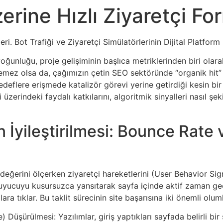
erine Hızlı Ziyaretçi For
eri. Bot Trafiği ve Ziyaretçi Simülatörlerinin Dijital Platfor
oğunluğu, proje gelişiminin başlıca metriklerinden biri olar
mez olsa da, çağımızın çetin SEO sektöründe “organik hit” pr
k hedeflere erişmede katalizör görevi yerine getirdiği kesin b
zerindeki faydalı katkılarını, algoritmik sinyalleri nasıl şekil
ın İyileştirilmesi: Bounce Rate
değerini ölçerken ziyaretçi hareketlerini (User Behavior Sign
kuyucuyu kusursuzca yansıtarak sayfa içinde aktif zaman geç
lara tıklar. Bu taklit sürecinin site başarısına iki önemli ol
Düşürülmesi: Yazılımlar, giriş yaptıkları sayfada belirli bi