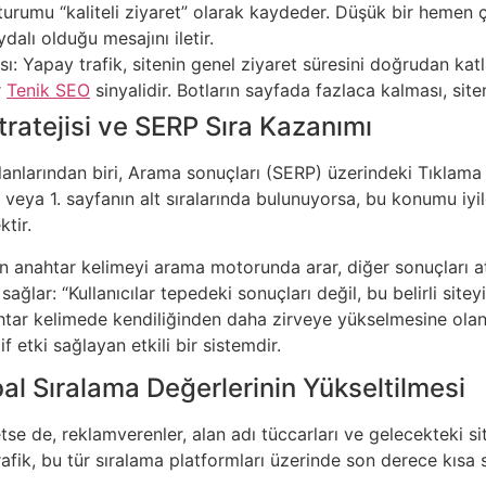
 oturumu “kaliteli ziyaret” olarak kaydeder. Düşük bir hemen
dalı olduğu mesajını iletir.
ı: Yapay trafik, sitenin genel ziyaret süresini doğrudan kat
r
Tenik SEO
sinyalidir. Botların sayfada fazlaca kalması, site
ratejisi ve SERP Sıra Kazanımı
lanlarından biri, Arama sonuçları (SERP) üzerindeki Tıklama 
 veya 1. sayfanın alt sıralarında bulunuyorsa, bu konumu iyil
tir.
n anahtar kelimeyi arama motorunda arar, diğer sonuçları at
ağlar: “Kullanıcılar tepedeki sonuçları değil, bu belirli site
tar kelimede kendiliğinden daha zirveye yükselmesine olana
if etki sağlayan etkili bir sistemdir.
bal Sıralama Değerlerinin Yükseltilmesi
etse de, reklamverenler, alan adı tüccarları ve gelecekteki s
afik, bu tür sıralama platformları üzerinde son derece kısa 