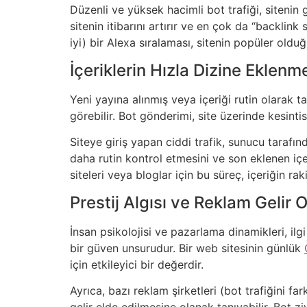
Düzenli ve yüksek hacimli bot trafiği, sitenin
sitenin itibarını artırır ve en çok da “backlink 
iyi) bir Alexa sıralaması, sitenin popüler old
İçeriklerin Hızla Dizine Eklen
Yeni yayına alınmış veya içeriği rutin olarak
görebilir. Bot gönderimi, site üzerinde kesint
Siteye giriş yapan ciddi trafik, sunucu tarafı
daha rutin kontrol etmesini ve son eklenen içe
siteleri veya bloglar için bu süreç, içeriğin rak
Prestij Algısı ve Reklam Gelir Ol
İnsan psikolojisi ve pazarlama dinamikleri, ilgi
bir güven unsurudur. Bir web sitesinin günlük
için etkileyici bir değerdir.
Ayrıca, bazı reklam şirketleri (bot trafiğini 
gelir elde edilmesine olanak tanıyabilir. Bot zi