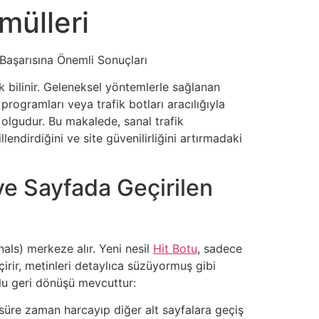
mülleri
m Başarısına Önemli Sonuçları
ak bilinir. Geleneksel yöntemlerle sağlanan
ogramları veya trafik botları aracılığıyla
ir olgudur. Bu makalede, sanal trafik
lendirdiğini ve site güvenilirliğini artırmadaki
 ve Sayfada Geçirilen
als) merkeze alır. Yeni nesil
Hit Botu
, sadece
irir, metinleri detaylıca süzüyormuş gibi
umlu geri dönüşü mevcuttur:
r süre zaman harcayıp diğer alt sayfalara geçiş