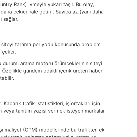
ntry Rank) ivmeyle yukarı taşır. Bu olay,
yi daha çekici hale getirir. Sayıca az (yani daha
ı sağlar.
er) siteyi tarama periyodu konusunda problem
i çeker.
. Bu durum, arama motoru örümceklerinin siteyi
r. Özellikle gündem odaklı içerik üreten haber
abilir.
barık trafik istatistikleri, iş ortakları için
m veya tanıtım yazısı vermek isteyen markalar
aşı maliyet (CPM) modellerinde bu trafikten ek
oluşturarak, anlaşma potansiyelini artırır ve