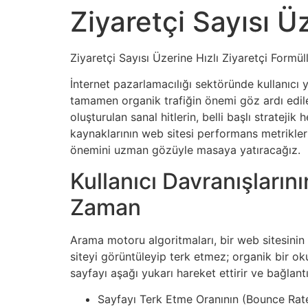
Ziyaretçi Sayısı Üz
Ziyaretçi Sayısı Üzerine Hızlı Ziyaretçi Formüll
İnternet pazarlamacılığı sektöründe kullanıcı y
tamamen organik trafiğin önemi göz ardı edile
oluşturulan sanal hitlerin, belli başlı strateji
kaynaklarının web sitesi performans metrikleri ü
önemini uzman gözüyle masaya yatıracağız.
Kullanıcı Davranışların
Zaman
Arama motoru algoritmaları, bir web sitesinin 
siteyi görüntüleyip terk etmez; organik bir o
sayfayı aşağı yukarı hareket ettirir ve bağlantı
Sayfayı Terk Etme Oranının (Bounce Rate) 