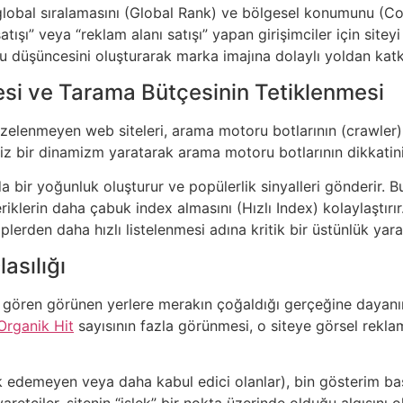
 global sıralamasını (Global Rank) ve bölgesel konumunu (Cou
satışı” veya “reklam alanı satışı” yapan girişimciler için site
uğu düşüncesini oluşturarak marka imajına dolaylı yoldan katk
mesi ve Tarama Bütçesinin Tetiklenmesi
 tazelenmeyen web siteleri, arama motoru botlarının (crawl
isiz bir dinamizm yaratarak arama motoru botlarının dikkatin
nda bir yoğunluk oluşturur ve popülerlik sinyalleri gönderir
riklerin daha çabuk index almasını (Hızlı Index) kolaylaştırı
iplerden daha hızlı listelenmesi adına kritik bir üstünlük yarat
asılığı
 gören görünen yerlere merakın çoğaldığı gerçeğine dayanır. Ka
Organik Hit
sayısının fazla görünmesi, o siteye görsel rekla
fark edemeyen veya daha kabul edici olanlar), bin gösterim b
yaretçiler, sitenin “işlek” bir nokta üzerinde olduğu algısını 