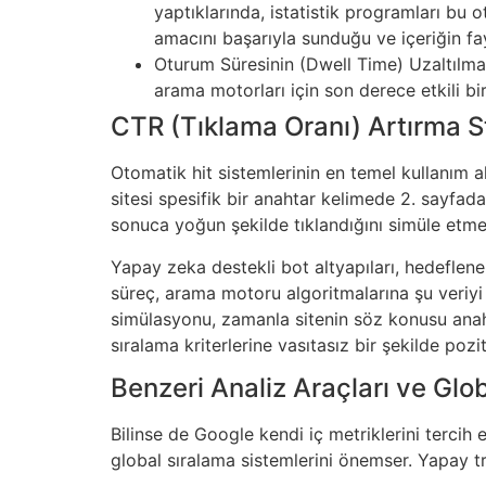
yaptıklarında, istatistik programları bu
amacını başarıyla sunduğu ve içeriğin fay
Oturum Süresinin (Dwell Time) Uzaltılmas
arama motorları için son derece etkili bi
CTR (Tıklama Oranı) Artırma St
Otomatik hit sistemlerinin en temel kullanım a
sitesi spesifik bir anahtar kelimede 2. sayfada
sonuca yoğun şekilde tıklandığını simüle etmek
Yapay zeka destekli bot altyapıları, hedeflene
süreç, arama motoru algoritmalarına şu veriyi s
simülasyonu, zamanla sitenin söz konusu anah
sıralama kriterlerine vasıtasız bir şekilde pozit
Benzeri Analiz Araçları ve Glo
Bilinse de Google kendi iç metriklerini tercih 
global sıralama sistemlerini önemser. Yapay tr