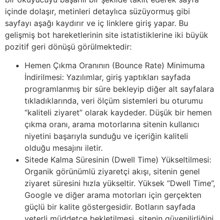
içinde dolaşır, metinleri detaylıca süzüyormuş gibi
sayfayı aşağı kaydırır ve iç linklere giriş yapar. Bu
gelişmiş bot hareketlerinin site istatistiklerine iki büyük
pozitif geri dönüşü görülmektedir:
Hemen Çıkma Oranının (Bounce Rate) Minimuma
İndirilmesi: Yazılımlar, giriş yaptıkları sayfada
programlanmış bir süre bekleyip diğer alt sayfalara
tıkladıklarında, veri ölçüm sistemleri bu oturumu
“kaliteli ziyaret” olarak kaydeder. Düşük bir hemen
çıkma oranı, arama motorlarına sitenin kullanıcı
niyetini başarıyla sunduğu ve içeriğin kaliteli
olduğu mesajını iletir.
Sitede Kalma Süresinin (Dwell Time) Yükseltilmesi:
Organik görünümlü ziyaretçi akışı, sitenin genel
ziyaret süresini hızla yükseltir. Yüksek “Dwell Time”,
Google ve diğer arama motorları için gerçekten
güçlü bir kalite göstergesidir. Botların sayfada
yeterli müddetçe bekletilmesi, sitenin güvenilirliğini