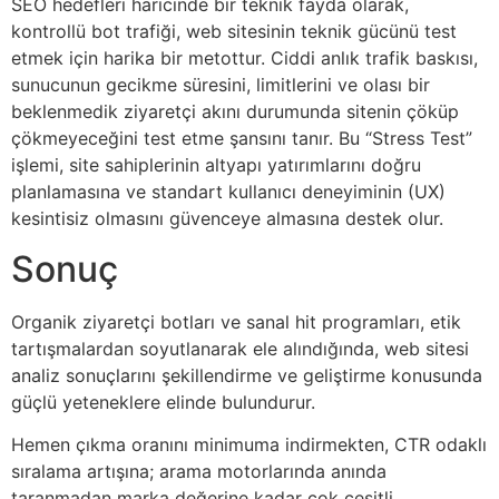
SEO hedefleri haricinde bir teknik fayda olarak,
kontrollü bot trafiği, web sitesinin teknik gücünü test
etmek için harika bir metottur. Ciddi anlık trafik baskısı,
sunucunun gecikme süresini, limitlerini ve olası bir
beklenmedik ziyaretçi akını durumunda sitenin çöküp
çökmeyeceğini test etme şansını tanır. Bu “Stress Test”
işlemi, site sahiplerinin altyapı yatırımlarını doğru
planlamasına ve standart kullanıcı deneyiminin (UX)
kesintisiz olmasını güvenceye almasına destek olur.
Sonuç
Organik ziyaretçi botları ve sanal hit programları, etik
tartışmalardan soyutlanarak ele alındığında, web sitesi
analiz sonuçlarını şekillendirme ve geliştirme konusunda
güçlü yeteneklere elinde bulundurur.
Hemen çıkma oranını minimuma indirmekten, CTR odaklı
sıralama artışına; arama motorlarında anında
taranmadan marka değerine kadar çok çeşitli