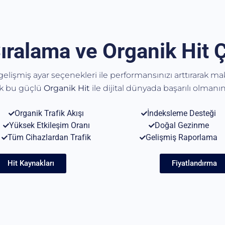
ıralama ve Organik Hit 
, gelişmiş ayar seçenekleri ile performansınızı arttırarak m
ak bu güçlü
Organik
Hit
ile dijital dünyada başarılı olmanın 
Organik Trafik Akışı
İndeksleme Desteği
Yüksek Etkileşim Oranı
Doğal Gezinme
Tüm Cihazlardan Trafik
Gelişmiş Raporlama
Hit Kaynakları
Fiyatlandırma