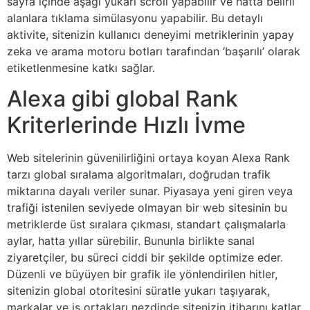
sayfa içinde aşağı yukarı scroll yapabilir ve hatta belirli
alanlara tıklama simülasyonu yapabilir. Bu detaylı
aktivite, sitenizin kullanıcı deneyimi metriklerinin yapay
zeka ve arama motoru botları tarafından ‘başarılı’ olarak
etiketlenmesine katkı sağlar.
Alexa gibi global Rank
Kriterlerinde Hızlı İvme
Web sitelerinin güvenilirliğini ortaya koyan Alexa Rank
tarzı global sıralama algoritmaları, doğrudan trafik
miktarına dayalı veriler sunar. Piyasaya yeni giren veya
trafiği istenilen seviyede olmayan bir web sitesinin bu
metriklerde üst sıralara çıkması, standart çalışmalarla
aylar, hatta yıllar sürebilir. Bununla birlikte sanal
ziyaretçiler, bu süreci ciddi bir şekilde optimize eder.
Düzenli ve büyüyen bir grafik ile yönlendirilen hitler,
sitenizin global otoritesini süratle yukarı taşıyarak,
markalar ve iş ortakları nezdinde sitenizin itibarını katlar.