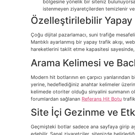
bölgesine yönelik bir siteniz bulunuyorsa,
istenmeyen ziyaretçilerden temizlenir ve 
Özelleştirilebilir Yapa
Çoğu dijital pazarlamacı, suni trafiğe mesafel
Mantıklı ayarlanmış bir yapay trafik akışı, web
hareketlerini taklit etme kapasitesi sayesinde,
Arama Kelimesi ve Back
Modern hit botlarının en çarpıcı yanlarından bir
yerine, hedeflediğiniz anahtar kelimeler üzerin
kelimede otoriter olduğu sinyalini sunmanın o
forumlardan sağlanan
Referans Hit Botu
trafi
Site İçi Gezinme ve Et
Geçmişteki botlar sadece ana sayfaya girip a
edebilir. Sanal ziyaretçiler, sitenizde belirled