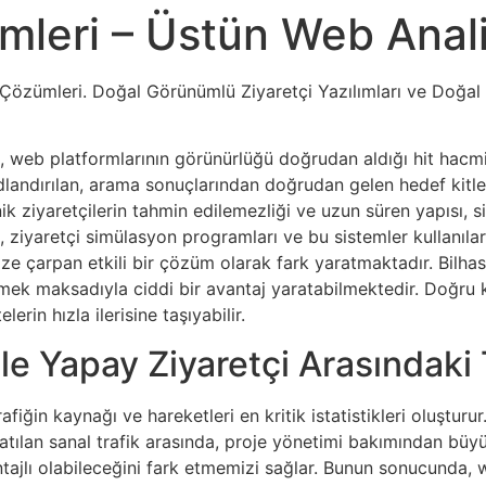
emleri – Üstün Web Anali
 Çözümleri. Doğal Görünümlü Ziyaretçi Yazılımları ve Doğal
 web platformlarının görünürlüğü doğrudan aldığı hit hacmi v
dlandırılan, arama sonuçlarından doğrudan gelen hedef kitle
iyaretçilerin tahmin edilemezliği ve uzun süren yapısı, site
, ziyaretçi simülasyon programları ve bu sistemler kullanılar
 çarpan etkili bir çözüm olarak fark yaratmaktadır. Bilhass
kmek maksadıyla ciddi bir avantaj yaratabilmektedir. Doğru ku
lerin hızla ilerisine taşıyabilir.
le Yapay Ziyaretçi Arasındaki 
rafiğin kaynağı ve hareketleri en kritik istatistikleri oluşturu
aratılan sanal trafik arasında, proje yönetimi bakımından büyü
ajlı olabileceğini fark etmemizi sağlar. Bunun sonucunda, w