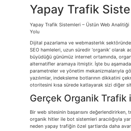
Yapay Trafik Sist
Yapay Trafik Sistemleri – Üstün Web Analitiği
Yolu
Dijital pazarlama ve webmasterlık sektöründe,
SEO hamleleri, uzun süredir ‘organik’ olarak a
büyüdüğü günümüz internet ortamında, organik z
alternatifler aramaya itmiştir. İşte bu aşamada
parametreler ve yönetim mekanizmalarıyla göze
yazılımlar, indeksleme botlarının dikkatini çe
otoritesini kısa sürede katlayarak sizi diğer site
Gerçek Organik Trafik i
Bir web sitesinin başarısını değerlendirirken, t
organik hitler ile bot sistemleri aracılığıyla y
neden yapay trafiğin özel şartlarda daha avant