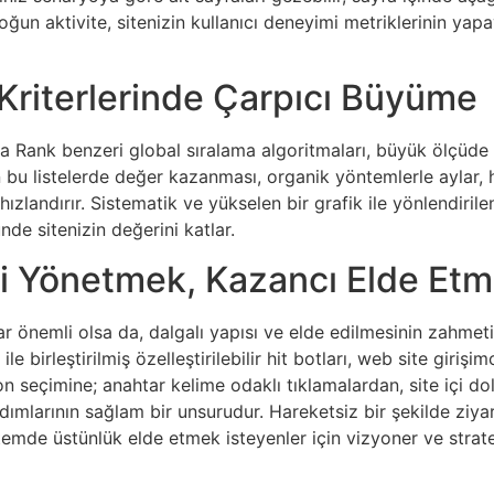
oğun aktivite, sitenizin kullanıcı deneyimi metriklerinin ya
 Kriterlerinde Çarpıcı Büyüme
exa Rank benzeri global sıralama algoritmaları, büyük ölçüde t
 bu listelerde değer kazanması, organik yöntemlerle aylar, hat
hızlandırır. Sistematik ve yükselen bir grafik ile yönlendirilen
nde sitenizin değerini katlar.
iği Yönetmek, Kazancı Elde Etm
ar önemli olsa da, dalgalı yapısı ve elde edilmesinin zahmet
e birleştirilmiş özelleştirilebilir hit botları, web site giri
n seçimine; anahtar kelime odaklı tıklamalardan, site içi d
adımlarının sağlam bir unsurudur. Hareketsiz bir şekilde ziyar
emde üstünlük elde etmek isteyenler için vizyoner ve strate