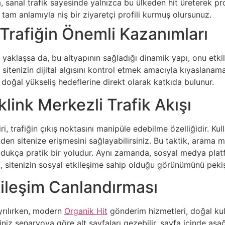
 sanal trafik sayesinde yalnızca bu ülkeden hit üreterek proje
tam anlamıyla niş bir ziyaretçi profili kurmuş olursunuz.
y Trafiğin Önemli Kazanımları
i yaklaşsa da, bu altyapının sağladığı dinamik yapı, onu etk
 sitenizin dijital algısını kontrol etmek amacıyla kıyaslanam
 doğal yükseliş hedeflerine direkt olarak katkıda bulunur.
link Merkezli Trafik Akışı
i, trafiğin çıkış noktasını manipüle edebilme özelliğidir. Kul
den sitenize erişmesini sağlayabilirsiniz. Bu taktik, arama m
ldukça pratik bir yoludur. Aynı zamanda, sosyal medya plat
k, sitenizin sosyal etkileşime sahip olduğu görünümünü pekişt
kileşim Canlandırması
yrılırken, modern
Organik Hit
gönderim hizmetleri, doğal kulla
iğiniz senaryoya göre alt sayfaları gezebilir, sayfa içinde aşa