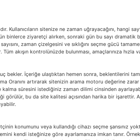
ıdır. Kullanıcıların sitenize ne zaman uğrayacağını, hangi s
n binlerce ziyaretçi alırken, sonraki gün bu sayı dramatik b
in sayısını, zaman çizelgesini ve sıklığını seçme gücü tamamen s
rir. Tüm akışın kontrolünüzde bulunması, amaçlarınıza hızla 
uç bekler. İçeriğe ulaştıktan hemen sonra, beklentilerini ta
a Oranını artırarak sitenizin arama motoru değerine zarar ver
 kalma süresini istediğiniz zaman dilimi cinsinden ayarlayabil
iği görülür, bu da site kalitesi açısından harika bir işarettir
abilir.
aretçinin konumunu veya kullandığı cihazı seçme şansınız y
stemini kendi isteğinize göre ayarlamanıza imkan tanır. Örne