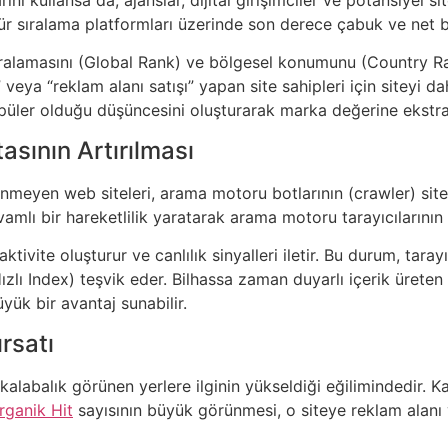
tür sıralama platformları üzerinde son derece çabuk ve net b
 sıralamasını (Global Rank) ve bölgesel konumunu (Country Ran
şı” veya “reklam alanı satışı” yapan site sahipleri için siteyi 
popüler olduğu düşüncesini oluşturarak marka değerine ekstr
sının Artırılması
enmeyen web siteleri, arama motoru botlarının (crawler) sit
evamlı bir hareketlilik yaratarak arama motoru tarayıcılarının
ktivite oluşturur ve canlılık sinyalleri iletir. Bu durum, taray
Hızlı Index) teşvik eder. Bilhassa zaman duyarlı içerik üreten
yük bir avantaj sunabilir.
ırsatı
 kalabalık görünen yerlere ilginin yükseldiği eğilimindedir. Kaba
rganik Hit
sayısının büyük görünmesi, o siteye reklam alan