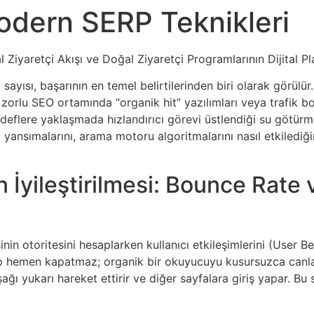
Modern SERP Teknikleri
Ziyaretçi Akışı ve Doğal Ziyaretçi Programlarının Dijital Pla
yısı, başarının en temel belirtilerinden biri olarak görülür. 
rlu SEO ortamında “organik hit” yazılımları veya trafik botl
hedeflere yaklaşmada hızlandırıcı görevi üstlendiği su götürm
 yansımalarını, arama motoru algoritmalarını nasıl etkilediği
ın İyileştirilmesi: Bounce Rate
nin otoritesini hesaplarken kullanıcı etkileşimlerini (User 
ip hemen kapatmaz; organik bir okuyucuyu kusursuzca canlan
ğı yukarı hareket ettirir ve diğer sayfalara giriş yapar. Bu s