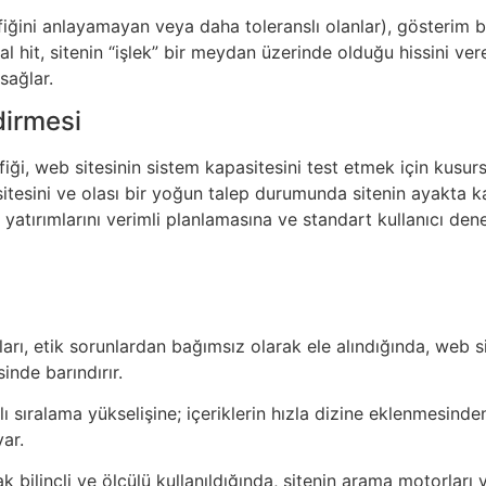
trafiğini anlayamayan veya daha toleranslı olanlar), gösteri
al hit, sitenin “işlek” bir meydan üzerinde olduğu hissini ve
sağlar.
dirmesi
rafiği, web sitesinin sistem kapasitesini test etmek için kusu
tesini ve olası bir yoğun talep durumunda sitenin ayakta ka
apı yatırımlarını verimli planlamasına ve standart kullanıcı de
ları, etik sorunlardan bağımsız olarak ele alındığında, web s
inde barındırır.
ıralama yükselişine; içeriklerin hızla dizine eklenmesinde
ar.
larak bilinçli ve ölçülü kullanıldığında, sitenin arama motorla