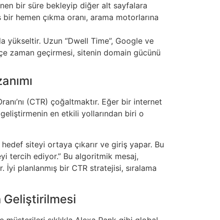
nen bir süre bekleyip diğer alt sayfalara
lmış bir hemen çıkma oranı, arama motorlarına
la yükseltir. Uzun “Dwell Time”, Google ve
etçe zaman geçirmesi, sitenin domain gücünü
zanımı
ranı’nı (CTR) çoğaltmaktır. Eğer bir internet
eliştirmenin en etkili yollarından biri o
hedef siteyi ortaya çıkarır ve giriş yapar. Bu
eyi tercih ediyor.” Bu algoritmik mesaj,
İyi planlanmış bir CTR stratejisi, sıralama
 Geliştirilmesi
te müşterileri sıklıkla Alexa Rank gibi global