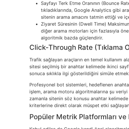
Sayfayı Terk Etme Oranının (Bounce Rate) 
tıkladıklarında, Google Analytics gibi ar
sitenin arama amacını tatmin ettiği ve içe
Ziyaret Süresinin (Dwell Time) Maksimuma 
diğer arama motorları için fazlasıyla ön
algoritmik bazda güçlendirir.
Click-Through Rate (Tıklama Or
Trafik sağlayan araçların en temel kullanım al
sitesi seçilmiş bir anahtar kelimede ikinci sayf
sonuca sıklıkla ilgi gösterildiğini simüle etmekt
Profesyonel bot sistemleri, hedeflenen anahtar
işlem, arama motoru algoritmalarına şu veriyi s
zamanla sitenin söz konusu anahtar kelimede ke
kriterlerine direkt olarak müspet etki sağlaya
Popüler Metrik Platformları ve 
Kabul edilse de Google kendi özel algoritmaların