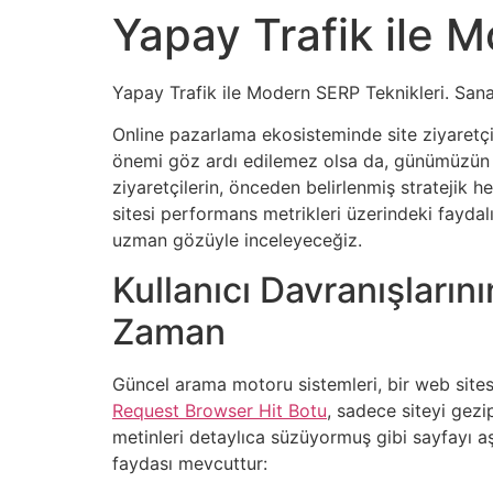
Yapay Trafik ile 
Yapay Trafik ile Modern SERP Teknikleri. Sanal 
Online pazarlama ekosisteminde site ziyaretçi sa
önemi göz ardı edilemez olsa da, günümüzün zo
ziyaretçilerin, önceden belirlenmiş stratejik 
sitesi performans metrikleri üzerindeki faydalı
uzman gözüyle inceleyeceğiz.
Kullanıcı Davranışların
Zaman
Güncel arama motoru sistemleri, bir web sitesi
Request Browser Hit Botu
, sadece siteyi gez
metinleri detaylıca süzüyormuş gibi sayfayı aşa
faydası mevcuttur: