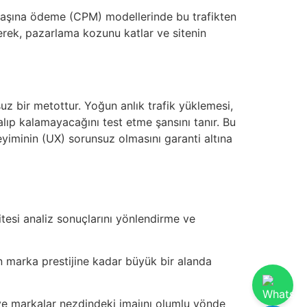
m başına ödeme (CPM) modellerinde bu trafikten
rerek, pazarlama kozunu katlar ve sitenin
rsuz bir metottur. Yoğun anlık trafik yüklemesi,
lıp kalamayacağını test etme şansını tanır. Bu
neyiminin (UX) sorunsuz olmasını garanti altına
itesi analiz sonuçlarını yönlendirme ve
n marka prestijine kadar büyük bir alanda
rı ve markalar nezdindeki imajını olumlu yönde