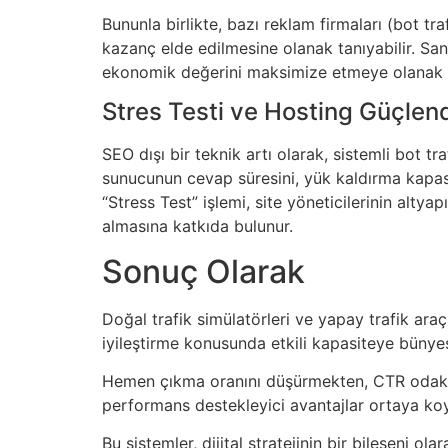
Bununla birlikte, bazı reklam firmaları (bot 
kazanç elde edilmesine olanak tanıyabilir. San
ekonomik değerini maksimize etmeye olanak 
Stres Testi ve Hosting Güçlen
SEO dışı bir teknik artı olarak, sistemli bot t
sunucunun cevap süresini, yük kaldırma kapasi
“Stress Test” işlemi, site yöneticilerinin alty
almasına katkıda bulunur.
Sonuç Olarak
Doğal trafik simülatörleri ve yapay trafik araç
iyileştirme konusunda etkili kapasiteye bünyes
Hemen çıkma oranını düşürmekten, CTR odaklı s
performans destekleyici avantajlar ortaya koy
Bu sistemler, dijital stratejinin bir bileşeni o