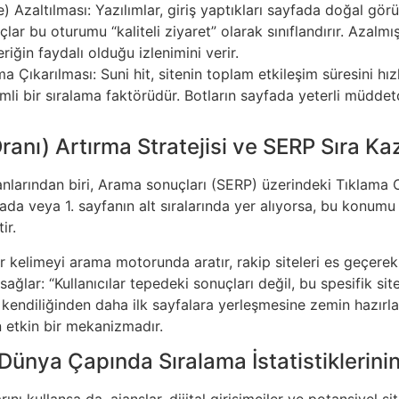
Azaltılması: Yazılımlar, giriş yaptıkları sayfada doğal görü
açlar bu oturumu “kaliteli ziyaret” olarak sınıflandırır. Aza
riğin faydalı olduğu izlenimini verir.
Çıkarılması: Suni hit, sitenin toplam etkileşim süresini hız
emli bir sıralama faktörüdür. Botların sayfada yeterli müdd
anı) Artırma Stratejisi ve SERP Sıra Ka
anlarından biri, Arama sonuçları (SERP) üzerindeki Tıklama O
ada veya 1. sayfanın alt sıralarında yer alıyorsa, bu konumu g
ir.
 kelimeyi arama motorunda aratır, rakip siteleri es geçerek 
ağlar: “Kullanıcılar tepedeki sonuçları değil, bu spesifik sit
ndiliğinden daha ilk sayfalara yerleşmesine zemin hazırlar. 
n etkin bir mekanizmadır.
Dünya Çapında Sıralama İstatistiklerinin
ı kullansa da, ajanslar, dijital girişimciler ve potansiyel si