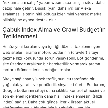
“reklam alanı satışı” yapan webmasterlar için siteyi daha
cazip hale getirir. Düşük (yani daha iyi) bir Alexa
sıralaması, sitenin hitli olduğu izlenimini vererek marka
bilinirliğine ayrıca destek olur.
Çabuk Index Alma ve Crawl Budget’ın
Tetiklenmesi
Henüz yeni kurulan veya içeriği düzenli tazelenmeyen
web siteleri, arama motoru botlarının (crawler) siteyi
gezme hızı konusunda sorun yaşayabilir. Bot gönderimi,
site üzerinde aralıksız bir hareketlilik yaratarak arama
motoru örümceklerinin odağını toplar.
Siteye sağlanan yüksek trafik, sunucu tarafında bir
yoğunluk yaratır ve popülerlik sinyalleri üretir. Bu durum,
Google botlarının siteyi daha sıklıkla kontrol etmesini ve
son eklenen içeriklerin daha hızlı indekslenmesini (Hızlı
Index) sağlar. Daha çok güncel içerik üreten aktüel
platformlar veya bloglar için bu aktivite, içeriğin