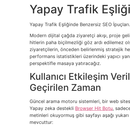
Yapay Trafik Eşliğ
Yapay Trafik Eşliğinde Benzersiz SEO İpuçları. 
Modern dijital çağda ziyaretçi akışı, proje ge
hitlerin paha biçilmezliği göz ardı edilemez o
ziyaretçilerin, önceden belirlenmiş stratejik h
performans istatistikleri üzerindeki yapıcı yans
perspektifle masaya yatıracağız.
Kullanıcı Etkileşim Ver
Geçirilen Zaman
Güncel arama motoru sistemleri, bir web sitesi
Yapay zeka destekli
Browser Hit Botu
, sadece
metinleri okuyormuş gibi sayfayı aşağı yukarı h
mevcuttur: