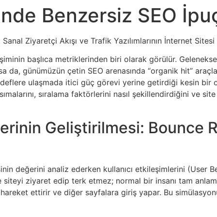
inde Benzersiz SEO İpuç
Sanal Ziyaretçi Akışı ve Trafik Yazılımlarının İnternet Sites
lişiminin başlıca metriklerinden biri olarak görülür. Gelene
lsa da, günümüzün çetin SEO arenasında “organik hit” araçları
edeflere ulaşmada itici güç görevi yerine getirdiği kesin bir 
ımalarını, sıralama faktörlerini nasıl şekillendirdiğini ve si
ilerinin Geliştirilmesi: Bounce
nin değerini analiz ederken kullanıcı etkileşimlerini (User B
 siteyi ziyaret edip terk etmez; normal bir insanı tam anlam
areket ettirir ve diğer sayfalara giriş yapar. Bu simülasyonun