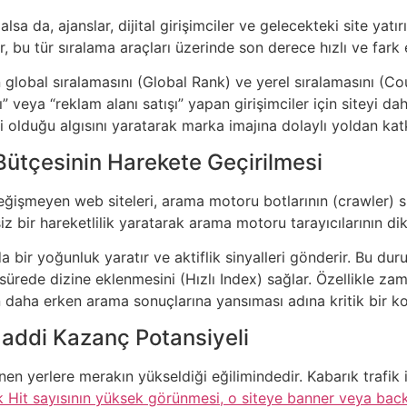
 alsa da, ajanslar, dijital girişimciler ve gelecekteki site ya
er, bu tür sıralama araçları üzerinde son derece hızlı ve fark e
 global sıralamasını (Global Rank) ve yerel sıralamasını (Coun
ışı” veya “reklam alanı satışı” yapan girişimciler için siteyi 
tli olduğu algısını yaratarak marka imajına dolaylı yoldan katk
ütçesinin Harekete Geçirilmesi
değişmeyen web siteleri, arama motoru botlarının (crawler) s
iz bir hareketlilik yaratarak arama motoru tarayıcılarının dik
a bir yoğunluk yaratır ve aktiflik sinyalleri gönderir. Bu duru
sürede dizine eklenmesini (Hızlı Index) sağlar. Özellikle zam
n daha erken arama sonuçlarına yansıması adına kritik bir ko
addi Kazanç Potansiyeli
nen yerlere merakın yükseldiği eğilimindedir. Kabarık trafik is
 Hit sayısının yüksek görünmesi, o siteye banner veya backl