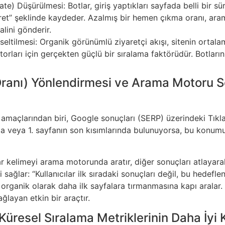
e) Düşürülmesi: Botlar, giriş yaptıkları sayfada belli bir sür
yaret” şeklinde kaydeder. Azalmış bir hemen çıkma oranı, aram
alini gönderir.
eltilmesi: Organik görünümlü ziyaretçi akışı, sitenin ortal
rları için gerçekten güçlü bir sıralama faktörüdür. Botların
Oranı) Yönlendirmesi ve Arama Motoru 
 amaçlarından biri, Google sonuçları (SERP) üzerindeki Tıkla
ada veya 1. sayfanın son kısımlarında bulunuyorsa, bu konumu g
r kelimeyi arama motorunda aratır, diğer sonuçları atlayarak
ağlar: “Kullanıcılar ilk sıradaki sonuçları değil, bu hedeflen
ganik olarak daha ilk sayfalara tırmanmasına kapı aralar. B
ağlayan etkin bir araçtır.
 Küresel Sıralama Metriklerinin Daha İyi