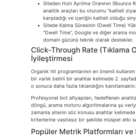
Siteden Hızlı Ayrılma Oranının (Bounce Rat
analitik araçları bu oturumu “kaliteli zi
karşıladığı ve içeriğin kaliteli olduğu siny
Sitede Kalma Süresinin (Dwell Time) Yüks
“Dwell Time”, Google ve diğer arama moto
domain gücünü teknik olarak destekler.
Click-Through Rate (Tıklama 
İyileştirmesi
Organik hit programlarının en önemli kullanım
bir varlık belirli bir anahtar kelimede 2. sayf
o sonuca daha fazla tıklandığını kanıtlamaktır.
Profesyonel bot altyapıları, hedeflenen anahta
döngü, arama motoru algoritmalarına şu veriyi s
zamanla sitenin söz konusu anahtar kelimede or
kriterlerine vasıtasız bir şekilde müspet etki s
Popüler Metrik Platformları ve