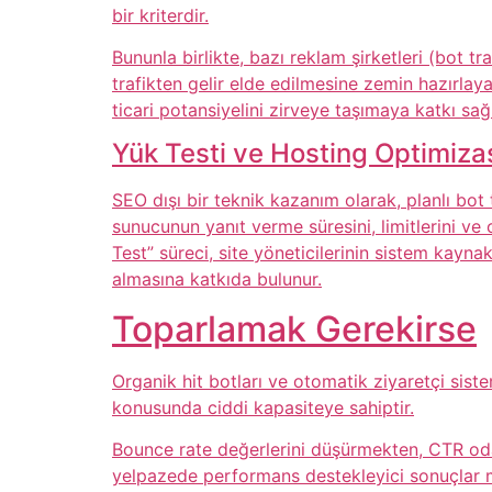
bir kriterdir.
Bununla birlikte, bazı reklam şirketleri (bot 
trafikten gelir elde edilmesine zemin hazırlayab
ticari potansiyelini zirveye taşımaya katkı sağl
Yük Testi ve Hosting Optimiz
SEO dışı bir teknik kazanım olarak, planlı bot t
sunucunun yanıt verme süresini, limitlerini v
Test” süreci, site yöneticilerinin sistem kayna
almasına katkıda bulunur.
Toparlamak Gerekirse
Organik hit botları ve otomatik ziyaretçi siste
konusunda ciddi kapasiteye sahiptir.
Bounce rate değerlerini düşürmekten, CTR oda
yelpazede performans destekleyici sonuçlar m