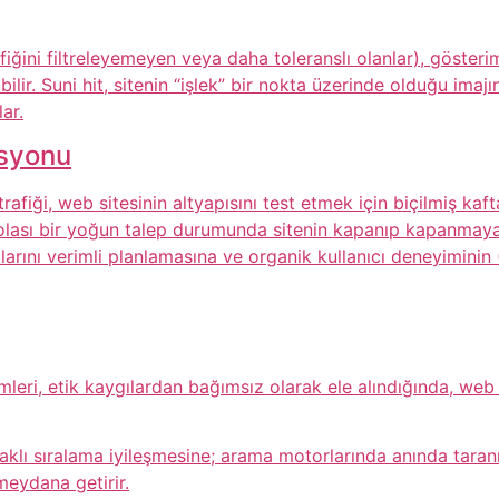
trafiğini filtreleyemeyen veya daha toleranslı olanlar), gös
ilir. Suni hit, sitenin “işlek” bir nokta üzerinde olduğu imajın
ar.
asyonu
rafiği, web sitesinin altyapısını test etmek için biçilmiş kaft
e olası bir yoğun talep durumunda sitenin kapanıp kapanmaya
klarını verimli planlamasına ve organik kullanıcı deneyiminin
mleri, etik kaygılardan bağımsız olarak ele alındığında, web s
klı sıralama iyileşmesine; arama motorlarında anında taran
eydana getirir.