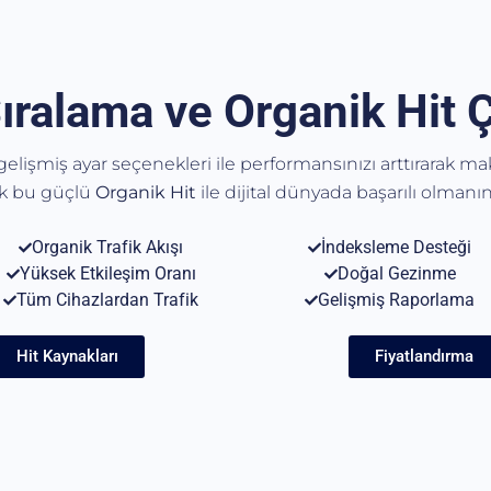
ıralama ve Organik Hit 
, gelişmiş ayar seçenekleri ile performansınızı arttırarak m
ak bu güçlü
Organik
Hit
ile dijital dünyada başarılı olmanın 
Organik Trafik Akışı
İndeksleme Desteği
Yüksek Etkileşim Oranı
Doğal Gezinme
Tüm Cihazlardan Trafik
Gelişmiş Raporlama
Hit Kaynakları
Fiyatlandırma