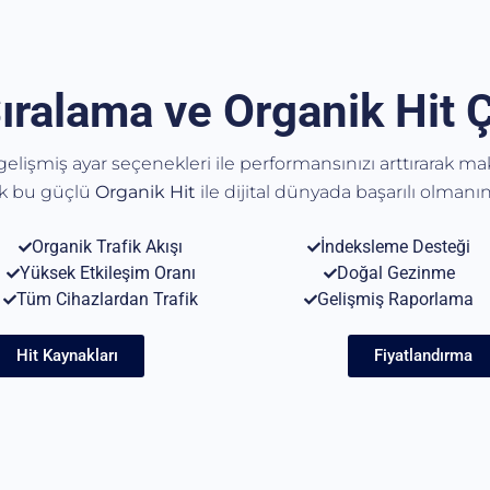
ıralama ve Organik Hit 
, gelişmiş ayar seçenekleri ile performansınızı arttırarak m
ak bu güçlü
Organik
Hit
ile dijital dünyada başarılı olmanın 
Organik Trafik Akışı
İndeksleme Desteği
Yüksek Etkileşim Oranı
Doğal Gezinme
Tüm Cihazlardan Trafik
Gelişmiş Raporlama
Hit Kaynakları
Fiyatlandırma