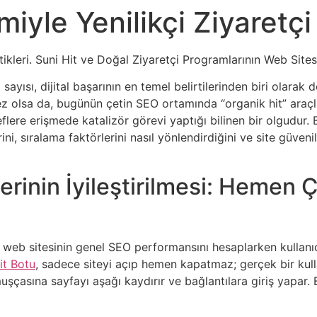
iyle Yenilikçi Ziyaretçi 
ikleri. Suni Hit ve Doğal Ziyaretçi Programlarının Web Sites
yısı, dijital başarının en temel belirtilerinden biri olarak d
 olsa da, bugünün çetin SEO ortamında “organik hit” araçla
hedeflere erişmede katalizör görevi yaptığı bilinen bir olgudur.
ni, sıralama faktörlerini nasıl yönlendirdiğini ve site güveni
ilerinin İyileştirilmesi: Heme
r web sitesinin genel SEO performansını hesaplarken kullanıc
it Botu
, sadece siteyi açıp hemen kapatmaz; gerçek bir kull
uşçasına sayfayı aşağı kaydırır ve bağlantılara giriş yapar. Bu