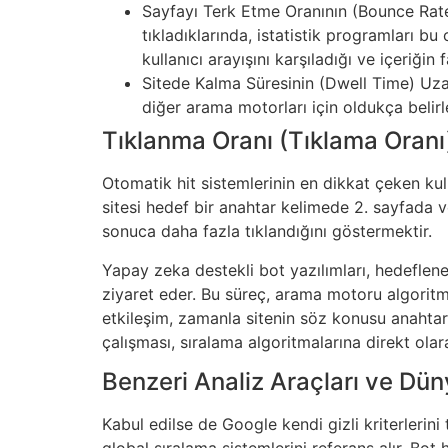
Sayfayı Terk Etme Oranının (Bounce Rate) 
tıkladıklarında, istatistik programları bu
kullanıcı arayışını karşıladığı ve içeriğin 
Sitede Kalma Süresinin (Dwell Time) Uzalt
diğer arama motorları için oldukça belirle
Tıklanma Oranı (Tıklama Oran
Otomatik hit sistemlerinin en dikkat çeken kul
sitesi hedef bir anahtar kelimede 2. sayfada ve
sonuca daha fazla tıklandığını göstermektir.
Yapay zeka destekli bot yazılımları, hedeflene
ziyaret eder. Bu süreç, arama motoru algoritmala
etkileşim, zamanla sitenin söz konusu anahta
çalışması, sıralama algoritmalarına direkt ola
Benzeri Analiz Araçları ve Düny
Kabul edilse de Google kendi gizli kriterlerini
global sıralama sistemlerini referans alır. Bot