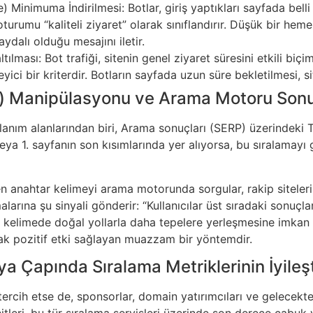
Minimuma İndirilmesi: Botlar, giriş yaptıkları sayfada belli 
 oturumu “kaliteli ziyaret” olarak sınıflandırır. Düşük bir he
faydalı olduğu mesajını iletir.
ılması: Bot trafiği, sitenin genel ziyaret süresini etkili bi
yici bir kriterdir. Botların sayfada uzun süre bekletilmesi, si
ı) Manipülasyonu ve Arama Motoru Sonuç
lanım alanlarından biri, Arama sonuçları (SERP) üzerindeki T
ya 1. sayfanın son kısımlarında yer alıyorsa, bu sıralamayı g
n anahtar kelimeyi arama motorunda sorgular, rakip siteleri
rına şu sinyali gönderir: “Kullanıcılar üst sıradaki sonuçları
r kelimede doğal yollarla daha tepelere yerleşmesine imkan
rak pozitif etki sağlayan muazzam bir yöntemdir.
a Çapında Sıralama Metriklerinin İyileşt
 tercih etse de, sponsorlar, domain yatırımcıları ve gelecekte
 hitleri, bu tür sıralama servisleri üzerinde son derece çabuk 