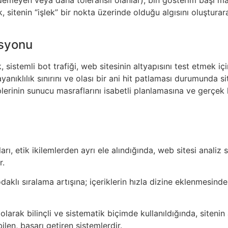
, sitenin “işlek” bir nokta üzerinde olduğu algısını oluşturar
asyonu
 sistemli bot trafiği, web sitesinin altyapısını test etmek içi
anıklılık sınırını ve olası bir ani hit patlaması durumunda 
hiplerinin sunucu masraflarını isabetli planlamasına ve gerçek
arı, etik ikilemlerden ayrı ele alındığında, web sitesi analiz
r.
lı sıralama artışına; içeriklerin hızla dizine eklenmesinde
ğı olarak bilinçli ve sistematik biçimde kullanıldığında, site
ilen, başarı getiren sistemlerdir.