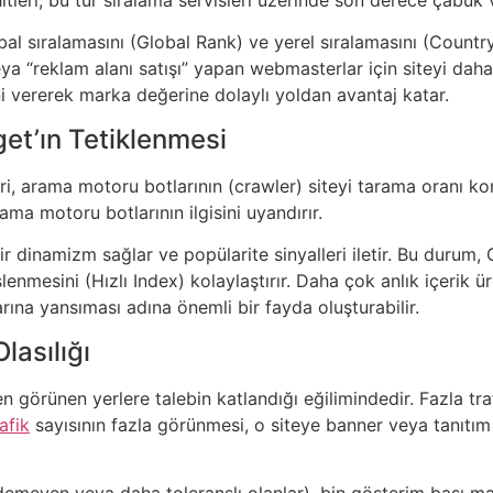
lobal sıralamasını (Global Rank) ve yerel sıralamasını (Count
 veya “reklam alanı satışı” yapan webmasterlar için siteyi daha
ini vererek marka değerine dolaylı yoldan avantaj katar.
et’ın Tetiklenmesi
i, arama motoru botlarının (crawler) siteyi tarama oranı ko
ma motoru botlarının ilgisini uyandırır.
r dinamizm sağlar ve popülarite sinyalleri iletir. Bu durum, 
lenmesini (Hızlı Index) kolaylaştırır. Daha çok anlık içerik ü
ına yansıması adına önemli bir fayda oluşturabilir.
lasılığı
ren görünen yerlere talebin katlandığı eğilimindedir. Fazla tra
afik
sayısının fazla görünmesi, o siteye banner veya tanıtım 
k edemeyen veya daha toleranslı olanlar), bin gösterim başı 