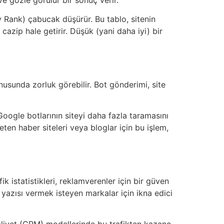
ry Rank) çabucak düşürür. Bu tablo, sitenin
 cazip hale getirir. Düşük (yani daha iyi) bir
nusunda zorluk görebilir. Bot gönderimi, site
Google botlarının siteyi daha fazla taramasını
reten haber siteleri veya bloglar için bu işlem,
fik istatistikleri, reklamverenler için bir güven
yazısı vermek isteyen markalar için ikna edici
maliyet (CPM) modellerinde bu trafikten kazanç