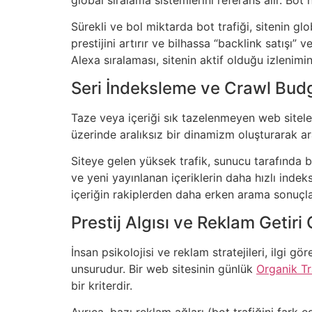
Sürekli ve bol miktarda bot trafiği, sitenin g
prestijini artırır ve bilhassa “backlink satışı”
Alexa sıralaması, sitenin aktif olduğu izlenim
Seri İndeksleme ve Crawl Budg
Taze veya içeriği sık tazelenmeyen web siteler
üzerinde aralıksız bir dinamizm oluşturarak ara
Siteye gelen yüksek trafik, sunucu tarafında bi
ve yeni yayınlanan içeriklerin daha hızlı indeks
içeriğin rakiplerden daha erken arama sonuçlar
Prestij Algısı ve Reklam Getiri O
İnsan psikolojisi ve reklam stratejileri, ilgi gö
unsurudur. Bir web sitesinin günlük
Organik Tr
bir kriterdir.
Ayrıca, bazı reklam ağları (bot trafiğini far