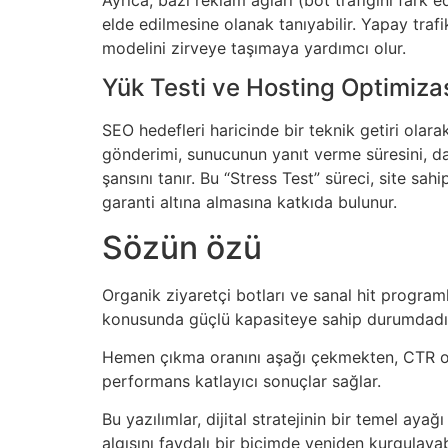
elde edilmesine olanak tanıyabilir. Yapay trafik
modelini zirveye taşımaya yardımcı olur.
Yük Testi ve Hosting Optimiz
SEO hedefleri haricinde bir teknik getiri olarak,
gönderimi, sunucunun yanıt verme süresini, day
şansını tanır. Bu “Stress Test” süreci, site sa
garanti altına almasına katkıda bulunur.
Sözün özü
Organik ziyaretçi botları ve sanal hit programl
konusunda güçlü kapasiteye sahip durumdadı
Hemen çıkma oranını aşağı çekmekten, CTR odak
performans katlayıcı sonuçlar sağlar.
Bu yazılımlar, dijital stratejinin bir temel aya
algısını faydalı bir biçimde yeniden kurgulayab