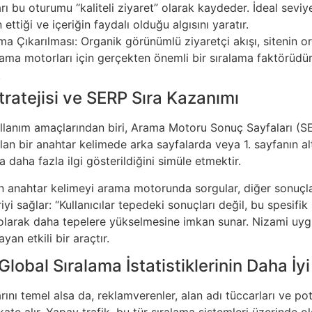
ları bu oturumu “kaliteli ziyaret” olarak kaydeder. İdeal sev
ttiği ve içeriğin faydalı olduğu algısını yaratır.
Çıkarılması: Organik görünümlü ziyaretçi akışı, sitenin ort
ma motorları için gerçekten önemli bir sıralama faktörüdür.
.
ratejisi ve SERP Sıra Kazanımı
ullanım amaçlarından biri, Arama Motoru Sonuç Sayfaları (S
nılan bir anahtar kelimede arka sayfalarda veya 1. sayfanın 
a daha fazla ilgi gösterildiğini simüle etmektir.
n anahtar kelimeyi arama motorunda sorgular, diğer sonuçları
i sağlar: “Kullanıcılar tepedeki sonuçları değil, bu spesifik 
olarak daha tepelere yükselmesine imkan sunar. Nizami uygu
an etkili bir araçtır.
Global Sıralama İstatistiklerinin Daha İ
nı temel alsa da, reklamverenler, alan adı tüccarları ve pota
kate alır. Yapay trafik, bu tür sıralama sistemleri üzerinde 