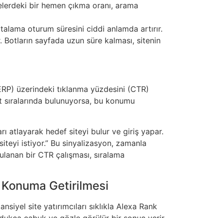
iyelerdeki bir hemen çıkma oranı, arama
alama oturum süresini ciddi anlamda artırır.
 Botların sayfada uzun süre kalması, sitenin
ERP) üzerindeki tıklanma yüzdesini (CTR)
alt sıralarında bulunuyorsa, bu konumu
 atlayarak hedef siteyi bulur ve giriş yapar.
siteyi istiyor.” Bu sinyalizasyon, zamanla
lanan bir CTR çalışması, sıralama
yi Konuma Getirilmesi
nsiyel site yatırımcıları sıklıkla Alexa Rank
oldukça çabuk ve gözle görülür bir sonuç verir.