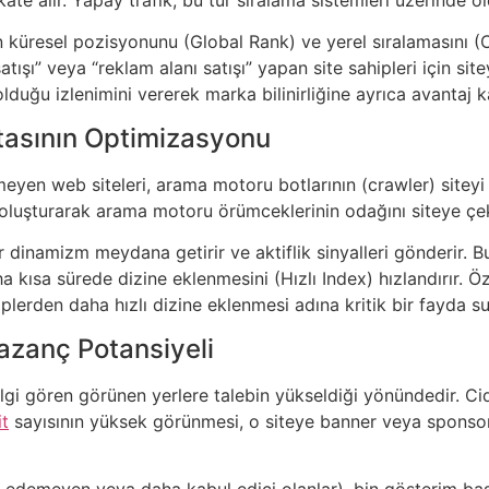
nin küresel pozisyonunu (Global Rank) ve yerel sıralamasını 
satışı” veya “reklam alanı satışı” yapan site sahipleri için sit
 olduğu izlenimini vererek marka bilinirliğine ayrıca avantaj k
tasının Optimizasyonu
meyen web siteleri, arama motoru botlarının (crawler) siteyi
ık oluşturarak arama motoru örümceklerinin odağını siteye çe
r dinamizm meydana getirir ve aktiflik sinyalleri gönderir. B
a kısa sürede dizine eklenmesini (Hızlı Index) hızlandırır. Ö
kiplerden daha hızlı dizine eklenmesi adına kritik bir fayda su
zanç Potansiyeli
ilgi gören görünen yerlere talebin yükseldiği yönündedir. Ciddi t
it
sayısının yüksek görünmesi, o siteye banner veya sponsor
ark edemeyen veya daha kabul edici olanlar), bin gösterim b