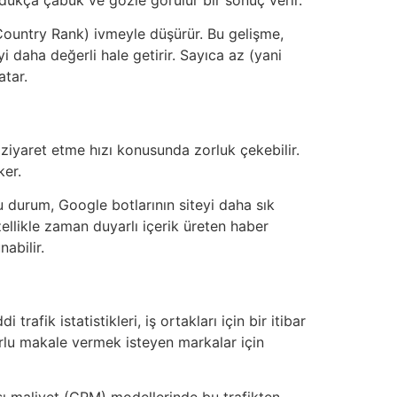
(Country Rank) ivmeyle düşürür. Bu gelişme,
eyi daha değerli hale getirir. Sayıca az (yani
atar.
 ziyaret etme hızı konusunda zorluk çekebilir.
ker.
u durum, Google botlarının siteyi daha sık
zellikle zaman duyarlı içerik üreten haber
nabilir.
rafik istatistikleri, iş ortakları için bir itibar
lu makale vermek isteyen markalar için
aşı maliyet (CPM) modellerinde bu trafikten