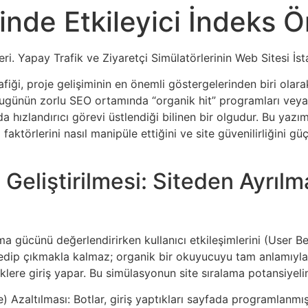
nde Etkileyici İndeks Ön
ri. Yapay Trafik ve Ziyaretçi Simülatörlerinin Web Sitesi İsta
iği, proje gelişiminin en önemli göstergelerinden biri olarak
bugünün zorlu SEO ortamında “organik hit” programları veya 
ada hızlandırıcı görevi üstlendiği bilinen bir olgudur. Bu yaz
ma faktörlerini nasıl manipüle ettiğini ve site güvenilirliğin
 Geliştirilmesi: Siteden Ayrıl
ma gücünü değerlendirirken kullanıcı etkileşimlerini (User B
 edip çıkmakla kalmaz; organik bir okuyucuyu tam anlamıyla 
klere giriş yapar. Bu simülasyonun site sıralama potansiyeli
Azaltılması: Botlar, giriş yaptıkları sayfada programlanmış 