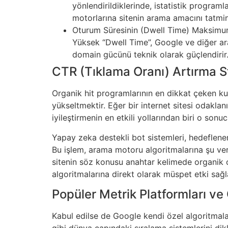
yönlendirildiklerinde, istatistik program
motorlarına sitenin arama amacını tatmin e
Oturum Süresinin (Dwell Time) Maksimuma 
Yüksek “Dwell Time”, Google ve diğer ara
domain gücünü teknik olarak güçlendirir
CTR (Tıklama Oranı) Artırma St
Organik hit programlarının en dikkat çeken k
yükseltmektir. Eğer bir internet sitesi odakla
iyileştirmenin en etkili yollarından biri o sonuc
Yapay zeka destekli bot sistemleri, hedeflene
Bu işlem, arama motoru algoritmalarına şu veriy
sitenin söz konusu anahtar kelimede organik 
algoritmalarına direkt olarak müspet etki sağlay
Popüler Metrik Platformları ve 
Kabul edilse de Google kendi özel algoritmaları
gibi dünya çapındaki sıralama sistemlerini dik