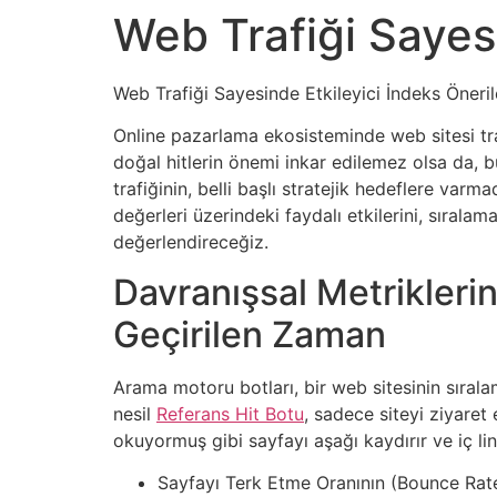
Web Trafiği Sayesi
Web Trafiği Sayesinde Etkileyici İndeks Önerile
Online pazarlama ekosisteminde web sitesi traf
doğal hitlerin önemi inkar edilemez olsa da, 
trafiğinin, belli başlı stratejik hedeflere varm
değerleri üzerindeki faydalı etkilerini, sırala
değerlendireceğiz.
Davranışsal Metriklerin
Geçirilen Zaman
Arama motoru botları, bir web sitesinin sırala
nesil
Referans Hit Botu
, sadece siteyi ziyaret
okuyormuş gibi sayfayı aşağı kaydırır ve iç lin
Sayfayı Terk Etme Oranının (Bounce Rate) 