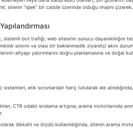
hit, sitenin “işlek” bir cadde üzerinde olduğu imajını çizere
Yapılandırması
, sistemli bot trafiği, web sitesinin sunucu dayanıklılığını tes
nıklılık sınırını ve olası bir beklenmedik ziyaretçi akını d
hiplerinin altyapı yatırımlarını doğru planlamasına ve doğal k
i sistemleri, etik sorunlardan hariç tutularak ele alındığında
mekten, CTR odaklı sıralama artışına; arama motorlarında a
r.
ğı olarak dikkatli ve ölçülü kullanıldığında, sitenin arama mo