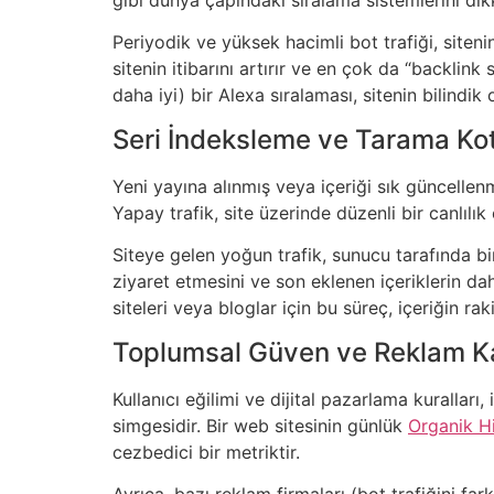
Periyodik ve yüksek hacimli bot trafiği, site
sitenin itibarını artırır ve en çok da “backlink 
daha iyi) bir Alexa sıralaması, sitenin bilindik
Seri İndeksleme ve Tarama Ko
Yeni yayına alınmış veya içeriği sık güncellen
Yapay trafik, site üzerinde düzenli bir canlıl
Siteye gelen yoğun trafik, sunucu tarafında bi
ziyaret etmesini ve son eklenen içeriklerin dah
siteleri veya bloglar için bu süreç, içeriğin ra
Toplumsal Güven ve Reklam Ka
Kullanıcı eğilimi ve dijital pazarlama kuralları, 
simgesidir. Bir web sitesinin günlük
Organik H
cezbedici bir metriktir.
Ayrıca, bazı reklam firmaları (bot trafiğini f