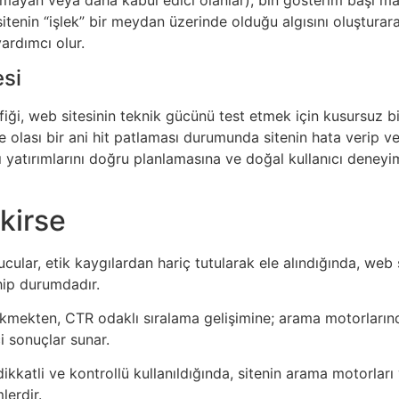
 sitenin “işlek” bir meydan üzerinde olduğu algısını oluşturar
ardımcı olur.
esi
rafiği, web sitesinin teknik gücünü test etmek için kusursuz b
olası bir ani hit patlaması durumunda sitenin hata verip v
yapı yatırımlarını doğru planlamasına ve doğal kullanıcı dene
kirse
ucular, etik kaygılardan hariç tutularak ele alındığında, web 
hip durumdadır.
ı çekmekten, CTR odaklı sıralama gelişimine; arama motorlar
i sonuçlar sunar.
ak dikkatli ve kontrollü kullanıldığında, sitenin arama motorl
lerdir.