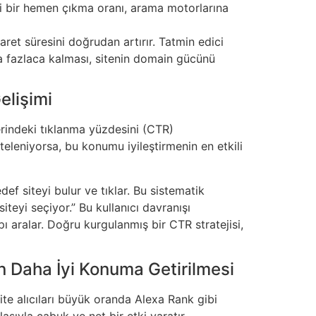
deki bir hemen çıkma oranı, arama motorlarına
ret süresini doğrudan artırır. Tatmin edici
da fazlaca kalması, sitenin domain gücünü
elişimi
rindeki tıklanma yüzdesini (CTR)
steleniyorsa, bu konumu iyileştirmenin en etkili
ef siteyi bulur ve tıklar. Bu sistematik
siteyi seçiyor.” Bu kullanıcı davranışı
 aralar. Doğru kurgulanmış bir CTR stratejisi,
n Daha İyi Konuma Getirilmesi
site alıcıları büyük oranda Alexa Rank gibi
asıyla çabuk ve net bir etki yaratır.