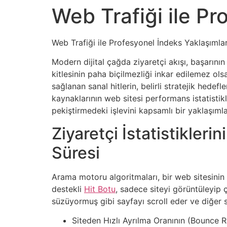
Web Trafiği ile Pr
Web Trafiği ile Profesyonel İndeks Yaklaşımları
Modern dijital çağda ziyaretçi akışı, başarının
kitlesinin paha biçilmezliği inkar edilemez ol
sağlanan sanal hitlerin, belirli stratejik hede
kaynaklarının web sitesi performans istatistikle
pekiştirmedeki işlevini kapsamlı bir yaklaşıml
Ziyaretçi İstatistikleri
Süresi
Arama motoru algoritmaları, bir web sitesinin 
destekli
Hit Botu
, sadece siteyi görüntüleyip 
süzüyormuş gibi sayfayı scroll eder ve diğer s
Siteden Hızlı Ayrılma Oranının (Bounce Ra