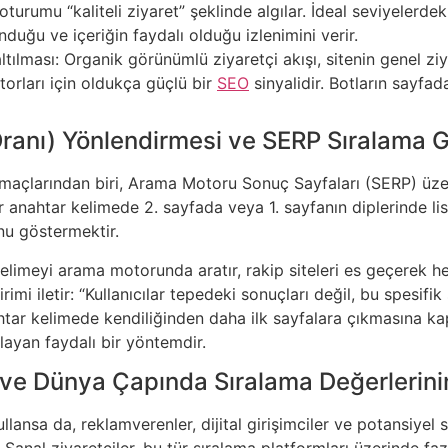
u oturumu “kaliteli ziyaret” şeklinde algılar. İdeal seviyeler
unduğu ve içeriğin faydalı olduğu izlenimini verir.
ılması: Organik görünümlü ziyaretçi akışı, sitenin genel ziya
orları için oldukça güçlü bir
SEO
sinyalidir. Botların sayfa
ranı) Yönlendirmesi ve SERP Sıralama G
 amaçlarından biri, Arama Motoru Sonuç Sayfaları (SERP) üze
ir anahtar kelimede 2. sayfada veya 1. sayfanın diplerinde li
unu göstermektir.
elimeyi arama motorunda aratır, rakip siteleri es geçerek hed
mi iletir: “Kullanıcılar tepedeki sonuçları değil, bu spesifik 
ar kelimede kendiliğinden daha ilk sayfalara çıkmasına kapı
layan faydalı bir yöntemdir.
 ve Dünya Çapında Sıralama Değerlerini
llansa da, reklamverenler, dijital girişimciler ve potansiyel 
Sanal ziyaretçiler, bu tür sıralama platformları üzerinde fazl