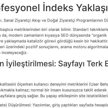
ofesyonel İndeks Yaklaşı
. Sanal Ziyaretçi Akışı ve Doğal Ziyaretçi Programlarının Diji
 başlıca metriklerinden biri olarak bilinir. Standart teknikl
sa da, modern zamanların kıyasıya SEO dünyasında “organik hi
flere yaklaşmada katalizör görevi gördüğü kesin bir hakikattir
ri üzerindeki pozitif sonuçlarını, arama motoru algoritmalarını
a inceleyeceğiz.
nin İyileştirilmesi: Sayfayı Te
kalitesini ölçerken kullanıcı deneyimi metriklerini (User Be
çıkmakla kalmaz; normal bir insanı kusursuzca taklit ederek s
ayfalara geçiş sağlar. Bu yapay etkileşimin site istatistikle
te) Düşürülmesi: Yazılımlar, giriş yaptıkları sayfada hesapla