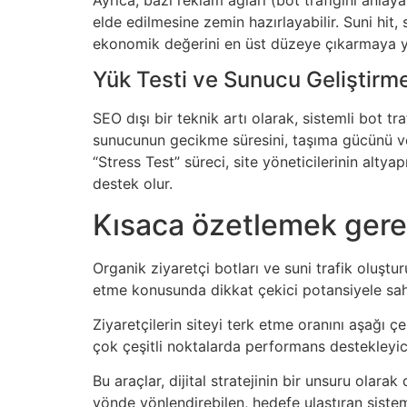
elde edilmesine zemin hazırlayabilir. Suni hit,
ekonomik değerini en üst düzeye çıkarmaya y
Yük Testi ve Sunucu Geliştirm
SEO dışı bir teknik artı olarak, sistemli bot t
sunucunun gecikme süresini, taşıma gücünü ve 
“Stress Test” süreci, site yöneticilerinin alt
destek olur.
Kısaca özetlemek gere
Organik ziyaretçi botları ve suni trafik oluştur
etme konusunda dikkat çekici potansiyele sa
Ziyaretçilerin siteyi terk etme oranını aşağ
çok çeşitli noktalarda performans destekleyic
Bu araçlar, dijital stratejinin bir unsuru olar
yönde yönlendirebilen, hedefe ulaştıran sistem