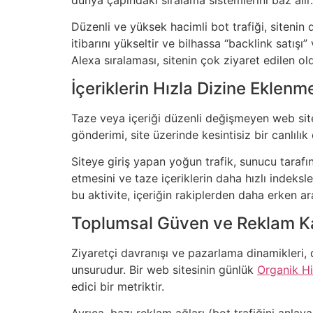
Düzenli ve yüksek hacimli bot trafiği, sitenin
itibarını yükseltir ve bilhassa “backlink satışı
Alexa sıralaması, sitenin çok ziyaret edilen o
İçeriklerin Hızla Dizine Eklen
Taze veya içeriği düzenli değişmeyen web site
gönderimi, site üzerinde kesintisiz bir canlılı
Siteye giriş yapan yoğun trafik, sunucu tarafınd
etmesini ve taze içeriklerin daha hızlı indeks
bu aktivite, içeriğin rakiplerden daha erken ar
Toplumsal Güven ve Reklam Ka
Ziyaretçi davranışı ve pazarlama dinamikleri, d
unsurudur. Bir web sitesinin günlük
Organik Hi
edici bir metriktir.
Ayrıca, bazı reklam ağları (bot trafiğini anl