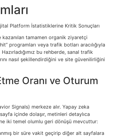
mları
tal Platform İstatistiklerine Kritik Sonuçları
erle kazanılan tamamen organik ziyaretçi
t” programları veya trafik botları aracılığıyla
. Hazırladığımız bu rehberde, sanal trafik
 nasıl şekillendirdiğini ve site güvenilirliğini
rk Etme Oranı ve Oturum
havior Signals) merkeze alır. Yapay zeka
ayfa içinde dolaşır, metinleri detaylıca
rine iki temel olumlu geri dönüşü mevcuttur:
nmış bir süre vakit geçirip diğer alt sayfalara