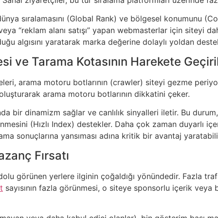
 dünya sıralamasını (Global Rank) ve bölgesel konumunu (Cou
” veya “reklam alanı satışı” yapan webmasterlar için siteyi dah
lduğu algısını yaratarak marka değerine dolaylı yoldan destek
mesi ve Tarama Kotasının Harekete Geçir
leri, arama motoru botlarının (crawler) siteyi gezme periy
k oluşturarak arama motoru botlarının dikkatini çeker.
a bir dinamizm sağlar ve canlılık sinyalleri iletir. Bu durum,
lenmesini (Hızlı Index) destekler. Daha çok zaman duyarlı içe
ama sonuçlarına yansıması adına kritik bir avantaj yaratabili
zanç Fırsatı
olu görünen yerlere ilginin çoğaldığı yönündedir. Fazla trafik
t
sayısının fazla görünmesi, o siteye sponsorlu içerik veya 
ayamayan veya daha kabul edici olanlar), bin gösterim başı 