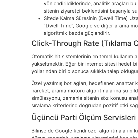
yönlendirildiklerinde, analitik araçları b
sitenin ziyaretçi beklentisini başarıyla s
Sitede Kalma Süresinin (Dwell Time) Uzalt
“Dwell Time”, Google ve diğer arama mot
algoritmik bazda güçlendirir.
Click-Through Rate (Tıklama O
Otomatik hit sistemlerinin en temel kullanım
yükseltmektir. Eğer bir internet sitesi hedef b
yollarından biri o sonuca sıklıkla talep olduğ
Özel yazılmış bot ağları, hedeflenen anahtar k
hareket, arama motoru algoritmalarına şu bildiri
simülasyonu, zamanla sitenin söz konusu anaht
sıralama kriterlerine doğrudan pozitif etki sağ
Üçüncü Parti Ölçüm Servisleri
Bilinse de Google kendi özel algoritmalarını ku
dünya çapındaki sıralama sistemlerini baz alır. 