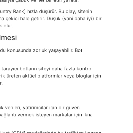
ntry Rank) hızla düşürür. Bu olay, sitenin
a çekici hale getirir. Düşük (yani daha iyi) bir
 olur.
ilmesi
odu konusunda zorluk yaşayabilir. Bot
 tarayıcı botların siteyi daha fazla kontrol
rik üreten aktüel platformlar veya bloglar için
r.
 verileri, yatırımcılar için bir güven
bağlantı vermek isteyen markalar için ikna
maliyet (CPM) modellerinde bu trafikten kazanç