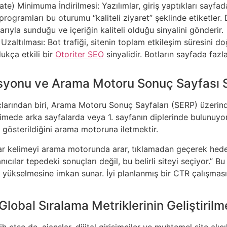
te) Minimuma İndirilmesi: Yazılımlar, giriş yaptıkları sayfad
ik programları bu oturumu “kaliteli ziyaret” şeklinde etiketl
arıyla sunduğu ve içeriğin kaliteli olduğu sinyalini gönderir.
altılması: Bot trafiği, sitenin toplam etkileşim süresini doğ
ukça etkili bir
Otoriter SEO
sinyalidir. Botların sayfada fa
syonu ve Arama Motoru Sonuç Sayfası S
açlarından biri, Arama Motoru Sonuç Sayfaları (SERP) üzerin
elimede arka sayfalarda veya 1. sayfanın diplerinde bulunuy
i gösterildiğini arama motoruna iletmektir.
ar kelimeyi arama motorunda arar, tıklamadan geçerek hedef 
lanıcılar tepedeki sonuçları değil, bu belirli siteyi seçiyor.”
 yükselmesine imkan sunar. İyi planlanmış bir CTR çalışmas
Global Sıralama Metriklerinin Geliştirilm
h etse de, ajanslar, dijital girişimciler ve muhtemel site alı