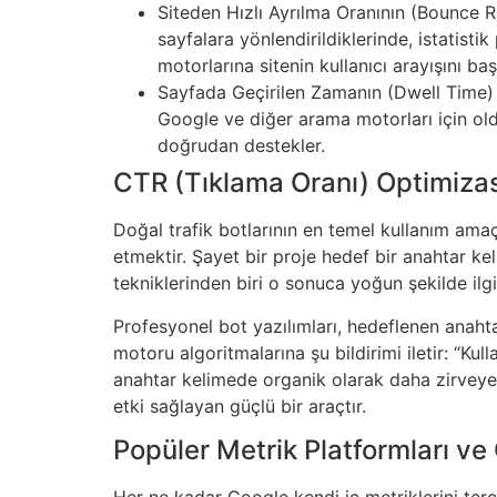
Siteden Hızlı Ayrılma Oranının (Bounce Ra
sayfalara yönlendirildiklerinde, istatist
motorlarına sitenin kullanıcı arayışını baş
Sayfada Geçirilen Zamanın (Dwell Time) Uz
Google ve diğer arama motorları için old
doğrudan destekler.
CTR (Tıklama Oranı) Optimiza
Doğal trafik botlarının en temel kullanım am
etmektir. Şayet bir proje hedef bir anahtar k
tekniklerinden biri o sonuca yoğun şekilde ilg
Profesyonel bot yazılımları, hedeflenen anaht
motoru algoritmalarına şu bildirimi iletir: “Kul
anahtar kelimede organik olarak daha zirveye
etki sağlayan güçlü bir araçtır.
Popüler Metrik Platformları ve 
Her ne kadar Google kendi iç metriklerini terci