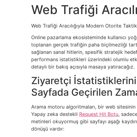
Web Trafiği Aracıl
Web Trafiği Aracılığıyla Modern Otorite Taktikl
Online pazarlama ekosisteminde kullanıcı yoğun
toplanan gerçek trafiğin paha biçilmezliği tart
sağlanan sanal hitlerin, spesifik stratejik hed
performans istatistikleri üzerindeki olumlu etki
detaylı bir bakış açısıyla masaya yatıracağız.
Ziyaretçi İstatistikler
Sayfada Geçirilen Zam
Arama motoru algoritmaları, bir web sitesinin o
Yapay zeka destekli
Request Hit Botu
, sadece
metinleri okuyormuş gibi sayfayı aşağı kaydırır
dönüşü vardır: