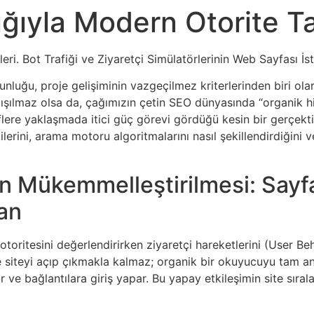
ığıyla Modern Otorite Ta
eri. Bot Trafiği ve Ziyaretçi Simülatörlerinin Web Sayfası İst
luğu, proje gelişiminin vazgeçilmez kriterlerinden biri olar
ışılmaz olsa da, çağımızın çetin SEO dünyasında “organik hit
eflere yaklaşmada itici güç görevi gördüğü kesin bir gerçektir.
lerini, arama motoru algoritmalarını nasıl şekillendirdiğini v
inin Mükemmelleştirilmesi: Say
an
toritesini değerlendirirken ziyaretçi hareketlerini (User Beh
 siteyi açıp çıkmakla kalmaz; organik bir okuyucuyu tam anl
 ve bağlantılara giriş yapar. Bu yapay etkileşimin site sıral