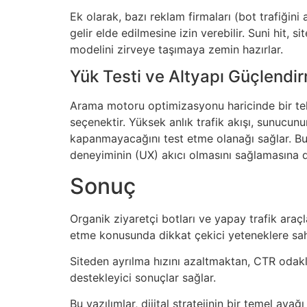
Ek olarak, bazı reklam firmaları (bot trafiği
gelir elde edilmesine izin verebilir. Suni hit, s
modelini zirveye taşımaya zemin hazırlar.
Yük Testi ve Altyapı Güçlendi
Arama motoru optimizasyonu haricinde bir tekn
seçenektir. Yüksek anlık trafik akışı, sunucunu
kapanmayacağını test etme olanağı sağlar. Bu “
deneyiminin (UX) akıcı olmasını sağlamasına d
Sonuç
Organik ziyaretçi botları ve yapay trafik araçl
etme konusunda dikkat çekici yeteneklere sahi
Siteden ayrılma hızını azaltmaktan, CTR odak
destekleyici sonuçlar sağlar.
Bu yazılımlar, dijital stratejinin bir temel aya