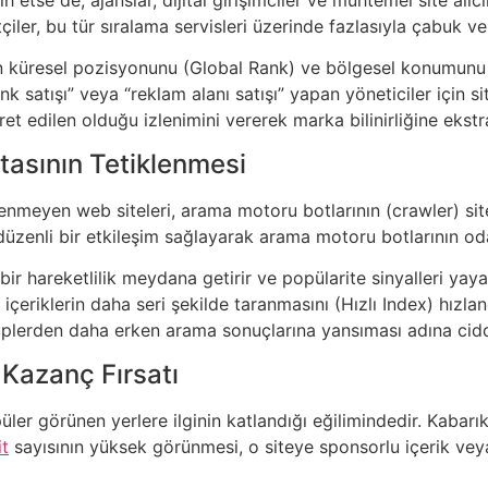
tçiler, bu tür sıralama servisleri üzerinde fazlasıyla çabuk ve 
nin küresel pozisyonunu (Global Rank) ve bölgesel konumunu 
ink satışı” veya “reklam alanı satışı” yapan yöneticiler için si
aret edilen olduğu izlenimini vererek marka bilinirliğine ekstr
tasının Tetiklenmesi
zelenmeyen web siteleri, arama motoru botlarının (crawler) 
e düzenli bir etkileşim sağlayarak arama motoru botlarının oda
 bir hareketlilik meydana getirir ve popülarite sinyalleri y
içeriklerin daha seri şekilde taranmasını (Hızlı Index) hızla
akiplerden daha erken arama sonuçlarına yansıması adına ciddi
Kazanç Fırsatı
er görünen yerlere ilginin katlandığı eğilimindedir. Kabarık tra
it
sayısının yüksek görünmesi, o siteye sponsorlu içerik vey