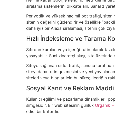
sıralama sistemlerini dikkate alır. Sanal ziyare
Periyodik ve yüksek hacimli bot trafiği, site
sitenin değerini güçlendirir ve özellikle “backl
daha iyi) bir Alexa sıralaması, sitenin çok ziy
Hızlı İndeksleme ve Tarama Ko
Sıfırdan kurulan veya içeriği rutin olarak ta
yaşayabilir. Suni ziyaretçi akışı, site üzerind
Siteye sağlanan ciddi trafik, sunucu tarafında
siteyi daha rutin gezmesini ve yeni yayınlanan 
siteleri veya bloglar için bu süreç, içeriğin r
Sosyal Kanıt ve Reklam Maddi 
Kullanıcı eğilimi ve pazarlama dinamikleri, popül
simgesidir. Bir web sitesinin günlük
Organik H
edici bir kriterdir.