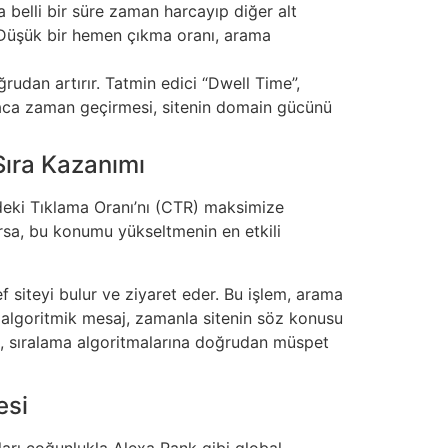
a belli bir süre zaman harcayıp diğer alt
er. Düşük bir hemen çıkma oranı, arama
rudan artırır. Tatmin edici “Dwell Time”,
zlaca zaman geçirmesi, sitenin domain gücünü
ıra Kazanımı
deki Tıklama Oranı’nı (CTR) maksimize
orsa, bu konumu yükseltmenin en etkili
siteyi bulur ve ziyaret eder. Bu işlem, arama
 Bu algoritmik mesaj, zamanla sitenin söz konusu
ı, sıralama algoritmalarına doğrudan müspet
esi
cıları çoğunlukla Alexa Rank gibi global