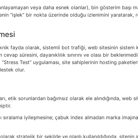
ni anlayamayan veya daha esnek olanlar), bin gösterim başı 
itenin “işlek” bir nokta üzerinde olduğu izlenimini yaratarak, 
rmesi
ik fayda olarak, sistemli bot trafiği, web sitesinin sistem
n cevap süresini, dayanıklılık sınırını ve olası bir beklenme
Stress Test” uygulaması, site sahiplerinin hosting paketleri
estek olur.
arı, etik sorunlardan bağımsız olarak ele alındığında, web si
ptir.
lı sıralama iyileşmesine; çabuk index almadan marka imajın
ğı olarak stratejik bir şekilde ve planlı kullanıldığında, site