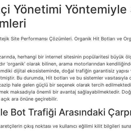
çi Yönetimi Yöntemiyle S
mleri
tejik Site Performansı Çözümleri. Organik Hit Botları ve Or
ında, herhangi bir internet sitesinin popülaritesi büyük öl
ardır ‘organik’ olarak bilinen, arama motorlarından kendiliğin
mdiki dijital ekosisteminde, doğal trafiğin garantisiz yapıs
tmiştir. Bu durumda, Hit botları ve bu sistemler vasıtasıyla ol
 cazip hale gelen güçlü bir seçenek olarak tercih edilmektedi
mek maksadıyla önemli bir avantaj sağlayabilmektedir. Doğru 
 açık ara önüne geçirebilir.
le Bot Trafiği Arasındaki Çarpı
retçilerin çıkış noktası ve kullanıcı eğilimi kilit bilgileri su