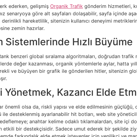
 terk ederken, gelişmiş
Organik Trafik
gönderim hizmetleri, kul
nız senaryoya göre alt sayfaları dolaşabilir, sayfa içinde aşa
derinlikli hareketlilik, sitenizin kullanıcı deneyimi metrikl
esine zemin hazırlar.
m Sistemlerinde Hızlı Büyüme
Rank benzeri global sıralama algoritmaları, doğrudan trafik m
lerde değer kazanması, organik yöntemlerle aylar, hatta yılla
rekli ve büyüyen bir grafik ile gönderilen hitler, sitenizin 
şır.
iği Yönetmek, Kazancı Elde Etm
ar önemli olsa da, riskli yapısı ve elde edilmesinin güçlüğü
e desteklenmiş ayarlanabilir hit botları, web site yöneticil
edeflemeye; anahtar kelime odaklı tıklamalardan, site içi do
ın etkili bir destekçisidir. Sadece umut ederek bir şekilde ziya
emde farkındalık elde etmek isteyenler için yenilikçi ve mant