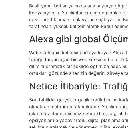
Basit yapılı botlar yalnızca ana sayfaya girip
kopyalayabilir. Yazılımlar, sitenizde planladığı
noktalara tıklama simülasyonu sağlayabilir. Bu 
tarafından ‘yüksek kaliteli’ olarak kabul edilm
Alexa gibi global Ölçü
Web sitelerinin kalitesini ortaya koyan Alexa 
trafiği durgunlaşan bir web sitesinin bu metrik
dilimini dramatik bir şekilde optimize eder. Sü
ortakları gözünde sitenizin değerini zirveye ta
Netice İtibariyle: Traf
Son tahlilde, gerçek organik trafik her ne kad
olmaktan mahrum bırakmaktadır. Yazılım gücü il
çıkma oranlarını minimize etmekten, coğrafi h
opsiyonlar ile yapay trafik, dijital planlamalar
şekilde planlamak ve yönetmek, dijital ekosist