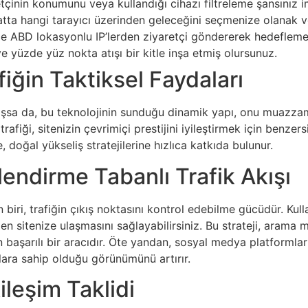
retçinin konumunu veya kullandığı cihazı filtreleme şansınız i
hatta hangi tarayıcı üzerinden geleceğini seçmenize olanak 
ece ABD lokasyonlu IP’lerden ziyaretçi göndererek hedefleme st
ve yüzde yüz nokta atışı bir kitle inşa etmiş olursunuz.
fiğin Taktiksel Faydaları
laşsa da, bu teknolojinin sunduğu dinamik yapı, onu muazz
trafiği, sitenizin çevrimiçi prestijini iyileştirmek için benzers
 doğal yükseliş stratejilerine hızlıca katkıda bulunur.
endirme Tabanlı Trafik Akışı
n biri, trafiğin çıkış noktasını kontrol edebilme gücüdür. Kull
en sitenize ulaşmasını sağlayabilirsiniz. Bu strateji, arama 
 başarılı bir aracıdır. Öte yandan, sosyal medya platforml
ylara sahip olduğu görünümünü artırır.
ileşim Taklidi