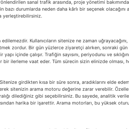
 yönlendirilen sanal trafik arasında, proje yönetimi bakımınd
nin bazı durumlarda neden daha kârlı bir seçenek olacağını a
erleştirebilirsiniz.
edilemezdir. Kullanıcıların sitenize ne zaman uğrayacağını,
mek zordur. Bir gün yüzlerce ziyaretçi alırken, sonraki gün 
ir yapı içinde çalışır. Trafiğin sayısını, periyodunu ve sıklı
r bir ilerleme vaat eder. Tüm sürecin sizin elinizde olması, he
 Sitenize girdikten kısa bir süre sonra, aradıklarını elde ed
k sitenizin arama motoru değerine zarar verebilir. Özelleşti
ralığı dilediğiniz gibi seçebilirsiniz. Bu sayede, analitik veril
sından harika bir işarettir. Arama motorları, bu yüksek oturum