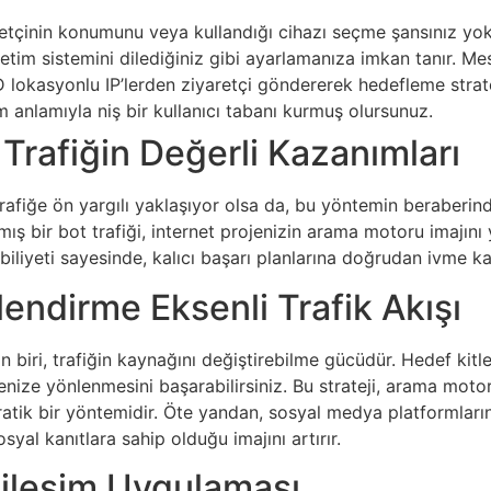
yaretçinin konumunu veya kullandığı cihazı seçme şansınız 
şletim sistemini dilediğiniz gibi ayarlamanıza imkan tanır. 
D lokasyonlu IP’lerden ziyaretçi göndererek hedefleme strateji
m anlamıyla niş bir kullanıcı tabanı kurmuş olursunuz.
ni Trafiğin Değerli Kazanımları
iğe ön yargılı yaklaşıyor olsa da, bu yöntemin beraberinde
ış bir bot trafiği, internet projenizin arama motoru imajını 
abiliyeti sayesinde, kalıcı başarı planlarına doğrudan ivme ka
endirme Eksenli Trafik Akışı
 biri, trafiğin kaynağını değiştirebilme gücüdür. Hedef kitle
enize yönlenmesini başarabilirsiniz. Bu strateji, arama motor
ratik bir yöntemidir. Öte yandan, sosyal medya platformlar
osyal kanıtlara sahip olduğu imajını artırır.
kileşim Uygulaması