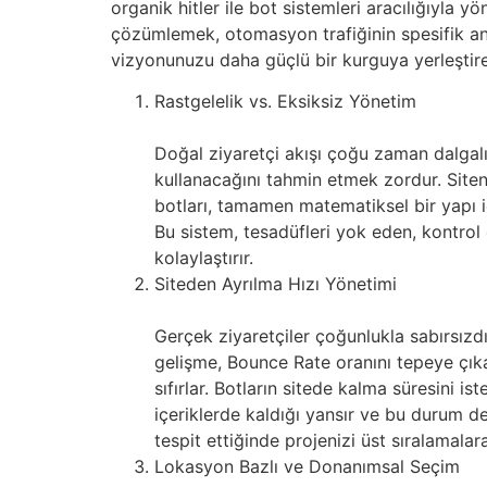
organik hitler ile bot sistemleri aracılığıyla y
çözümlemek, otomasyon trafiğinin spesifik anl
vizyonunuzu daha güçlü bir kurguya yerleştireb
Rastgelelik vs. Eksiksiz Yönetim
Doğal ziyaretçi akışı çoğu zaman dalgalı
kullanacağını tahmin etmek zordur. Siteni
botları, tamamen matematiksel bir yapı iç
Bu sistem, tesadüfleri yok eden, kontrol 
kolaylaştırır.
Siteden Ayrılma Hızı Yönetimi
Gerçek ziyaretçiler çoğunlukla sabırsızdı
gelişme, Bounce Rate oranını tepeye çıkara
sıfırlar. Botların sitede kalma süresini i
içeriklerde kaldığı yansır ve bu durum de
tespit ettiğinde projenizi üst sıralamalara
Lokasyon Bazlı ve Donanımsal Seçim