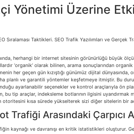
çi Yönetimi Üzerine Etk
EO Sıralaması Taktikleri. SEO Trafik Yazılımları ve Gerçek 
ında, herhangi bir internet sitesinin görünürlüğü büyük ölçü
llardır ‘organik’ olarak bilinen, arama sonuçlarından organi
şmenin her geçen gün kızıştığı günümüz dijital dünyasında, or
aha planlı ve garantili yöntemler keşfetmeye itmiştir. Bu du
sunduğu ayarlanabilir seçenekler ve kontrol araçlarıyla ön pla
in, bu tip araçlar, indeksleme botlarının ilgisini uyandırmak
izin otoritesini kısa sürede yükselterek sizi diğer sitelerin bir 
ot Trafiği Arasındaki Çarpıcı Ay
fiğin kaynağı ve davranışı en kritik istatistikleri oluşturur. 