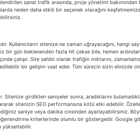
önlendirilen sanal trafik arasında, proje yönetimi bakımından b
arda neden daha etkili bir seçenek olacağını keşfetmemize y
ilirsiniz.
dır. Kullanıcıların sitenize ne zaman uğrayacağını, hangi sa
z bir gün beklenenden fazla hit çekse bile, hemen ardından t
inde çalışır. Site sahibi olarak trafiğin miktarını, zamanlam
edilebilir bir gelişim vaat eder. Tüm sürecin sizin elinizde o
r. Sitenize girdikten saniyeler sonra, aradıklarını bulamadık
rak sitenizin SEO performansına kötü etki edebilir. Özelleştir
stediğiniz saniye veya dakika cinsinden ayarlayabilirsiniz. Bö
ğerlendirme kriterlerinde olumlu bir göstergedir. Google gib
 yükseltebilir.