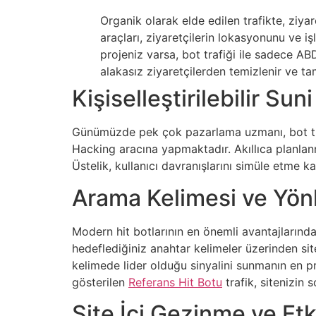
Organik olarak elde edilen trafikte, zi
araçları, ziyaretçilerin lokasyonunu ve i
projeniz varsa, bot trafiği ile sadece AB
alakasız ziyaretçilerden temizlenir ve ta
Kişiselleştirilebilir Su
Günümüzde pek çok pazarlama uzmanı, bot traf
Hacking aracına yapmaktadır. Akıllıca planlanm
Üstelik, kullanıcı davranışlarını simüle etme k
Arama Kelimesi ve Yönl
Modern hit botlarının en önemli avantajlarından
hedeflediğiniz anahtar kelimeler üzerinden sit
kelimede lider olduğu sinyalini sunmanın en p
gösterilen
Referans Hit Botu
trafik, sitenizin s
Site İçi Gezinme ve Et