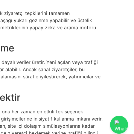
k ziyaretçi tepkilerini tamamen
e aşağı yukarı gezinme yapabilir ve üstelik
imi metriklerinin yapay zeka ve arama motoru
yüme
ayalı veriler üretir. Yeni açılan veya trafiği
r alabilir. Ancak sanal ziyaretçiler, bu
ralamasını süratle iyileştirerek, yatırımcılar ve
ektir
i, onu her zaman en etkili tek seçenek
irişimcilerine inisiyatif kullanma imkanı verir.
n, site içi dolaşım simülasyonlarına kadar
de ziyaretçi beklemek yerine, trafiği bilinçli