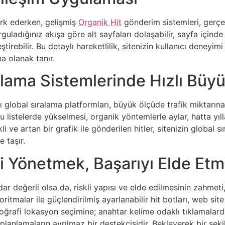
erk ederken, gelişmiş
Organik Hit
gönderim sistemleri, gerçe
rguladığınız akışa göre alt sayfaları dolaşabilir, sayfa içind
tirebilir. Bu detaylı hareketlilik, sitenizin kullanıcı deney
na olanak tanır.
ralama Sistemlerinde Hızlı Bü
 global sıralama platformları, büyük ölçüde trafik miktarına d
 listelerde yükselmesi, organik yöntemlerle aylar, hatta yılla
li ve artan bir grafik ile gönderilen hitler, sitenizin global sı
e taşır.
iği Yönetmek, Başarıyı Elde Etm
ar değerli olsa da, riskli yapısı ve elde edilmesinin zahmet
malar ile güçlendirilmiş ayarlanabilir hit botları, web site g
rafi lokasyon seçimine; anahtar kelime odaklı tıklamalarda
planlamaların ayrılmaz bir destekçisidir. Bekleyerek bir şekil