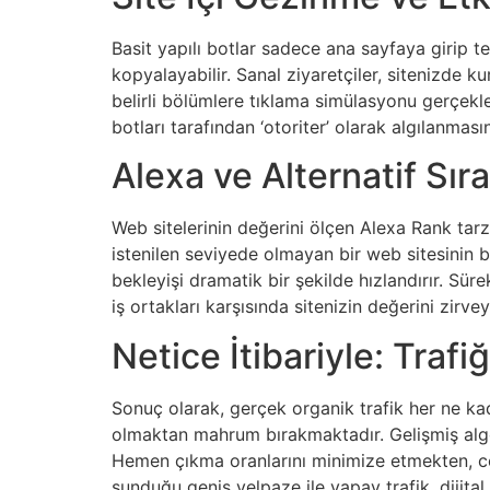
Basit yapılı botlar sadece ana sayfaya girip t
kopyalayabilir. Sanal ziyaretçiler, sitenizde ku
belirli bölümlere tıklama simülasyonu gerçekleş
botları tarafından ‘otoriter’ olarak algılanması
Alexa ve Alternatif Sı
Web sitelerinin değerini ölçen Alexa Rank tarzı
istenilen seviyede olmayan bir web sitesinin bu
bekleyişi dramatik bir şekilde hızlandırır. Sürek
iş ortakları karşısında sitenizin değerini zirvey
Netice İtibariyle: Traf
Sonuç olarak, gerçek organik trafik her ne kad
olmaktan mahrum bırakmaktadır. Gelişmiş algorit
Hemen çıkma oranlarını minimize etmekten, coğ
sunduğu geniş yelpaze ile yapay trafik, dijital 