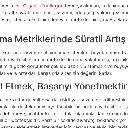
, yeni nesil
Organik Trafik
gönderim yazılımları, kullanıcı hare
öre alt sayfaları gezebilir, sayfa içinde aşağı yukarı gezinme
ktivite, sitenizin kullanıcı deneyimi metriklerinin yapay zeka
ama Metriklerinde Süratli Artış
n Alexa Rank tarzı global sıralama sistemleri, büyük ölçüde t
 bir web sitesinin bu metriklerde ivme yakalaması, organik y
limini gözle görülür bir şekilde azaltır. Sistematik ve büyüyen
lar ve iş ortakları karşısında sitenizin değerini katlar.
ol Etmek, Başarıyı Yönetmektir
er ne kadar önemli olsa da, riskli yapısı ve elde edilmesin
alar ile desteklenmiş ayarlanabilir hit botları, web site gir
edeflemeye; anahtar kelime odaklı tıklamalardan, site içi d
tkili bir destekçisidir. Pasif bir şekilde ziyaretçi beklemek y
antajı elde etmek isteyenler için çağdaş ve akılcı bir yakla