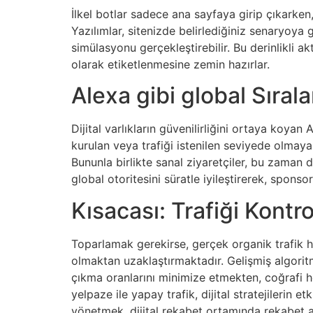
İlkel botlar sadece ana sayfaya girip çıkarken
Yazılımlar, sitenizde belirlediğiniz senaryoya g
simülasyonu gerçekleştirebilir. Bu derinlikli a
olarak etiketlenmesine zemin hazırlar.
Alexa gibi global Sıral
Dijital varlıkların güvenilirliğini ortaya koya
kurulan veya trafiği istenilen seviyede olmayan
Bununla birlikte sanal ziyaretçiler, bu zaman di
global otoritesini süratle iyileştirerek, sponsor
Kısacası: Trafiği Kontr
Toparlamak gerekirse, gerçek organik trafik h
olmaktan uzaklaştırmaktadır. Gelişmiş algoritm
çıkma oranlarını minimize etmekten, coğrafi h
yelpaze ile yapay trafik, dijital stratejilerin e
yönetmek, dijital rekabet ortamında rekabet av