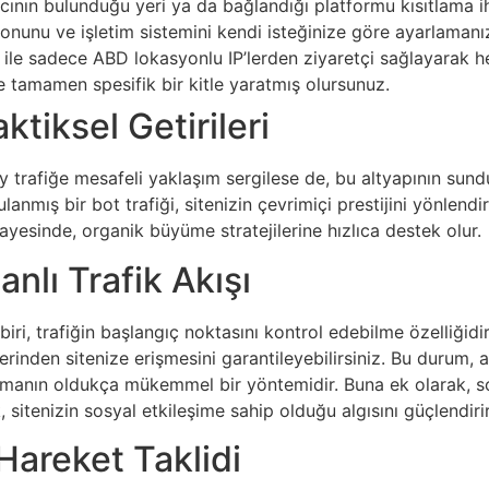
ıcının bulunduğu yeri ya da bağlandığı platformu kısıtlama i
yonunu ve işletim sistemini kendi isteğinize göre ayarlaman
i ile sadece ABD lokasyonlu IP’lerden ziyaretçi sağlayarak he
ve tamamen spesifik bir kitle yaratmış olursunuz.
ktiksel Getirileri
rafiğe mesafeli yaklaşım sergilese de, bu altyapının sunduğu 
anmış bir bot trafiği, sitenizin çevrimiçi prestijini yönlend
ayesinde, organik büyüme stratejilerine hızlıca destek olur.
nlı Trafik Akışı
 biri, trafiğin başlangıç noktasını kontrol edebilme özelliğidir.
erinden sitenize erişmesini garantileyebilirsiniz. Bu durum,
unmanın oldukça mükemmel bir yöntemidir. Buna ek olarak, 
, sitenizin sosyal etkileşime sahip olduğu algısını güçlendirir
Hareket Taklidi