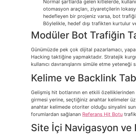
Normal şartlarda gelen kitlelerde, kullan
otomasyon araçları, ziyaretçilerin lokas
hedefleyen bir projeniz varsa, bot trafiğ
Böylelikle, hedef dışı trafikten kurtulur 
Modüler Bot Trafiğin Ta
Günümüzde pek çok dijital pazarlamacı, yapay t
Hacking taktiğine yapmaktadır. Stratejik kurgul
kullanıcı davranışlarını simüle etme yeteneği s
Kelime ve Backlink Taba
Gelişmiş hit botlarının en etkili özelliklerinden
girmesi yerine, seçtiğiniz anahtar kelimeler üz
anahtar kelimede otoriter olduğu sinyalini s
forumlardan sağlanan
Referans Hit Botu
trafik
Site İçi Navigasyon ve 