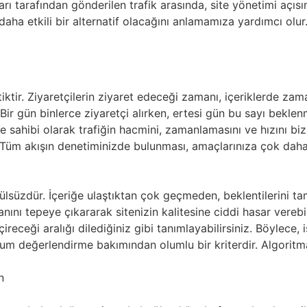
rı tarafından gönderilen trafik arasında, site yönetimi açısı
daha etkili bir alternatif olacağını anlamamıza yardımcı olu
iktir. Ziyaretçilerin ziyaret edeceği zamanı, içeriklerde z
ir gün binlerce ziyaretçi alırken, ertesi gün bu sayı beklen
e sahibi olarak trafiğin hacmini, zamanlamasını ve hızını bizzat
irir. Tüm akışın denetiminizde bulunması, amaçlarınıza çok d
süzdür. İçeriğe ulaştıktan çok geçmeden, beklentilerini tam
nını tepeye çıkararak sitenizin kalitesine ciddi hasar verebilir
çireceği aralığı dilediğiniz gibi tanımlayabilirsiniz. Böylece, i
um değerlendirme bakımından olumlu bir kriterdir. Algoritma
n