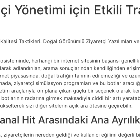
i Yönetimi için Etkili Tr
k Kalitesi Taktikleri. Doğal Görünümlü Ziyaretçi Yazılımları v
isteminde, herhangi bir internet sitesinin başarısı genellikle 
arak adlandırılan, arama sonuçlarından kendiliğinden erişim 
rnet piyasasında, doğal trafiğin tahmin edilemezliği ve uzun 
amada, ziyaretçi simülasyon programları ve bu botlar aracılığı
netim araçlarıyla ön plana çıkan güçlü bir seçenek olarak ke
 botlarının radarına girmek maksadıyla ciddi bir artı yaratabi
kselterek sizi diğer sitelerin açık ara ötesine geçirebilir.
anal Hit Arasındaki Ana Ayrılık
en, ziyaretçilerin nereden geldiği ve kullanıcı eğilimi değerli b