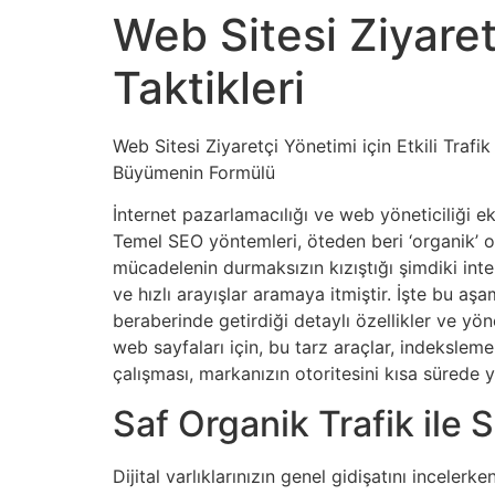
Web Sitesi Ziyaretç
Taktikleri
Web Sitesi Ziyaretçi Yönetimi için Etkili Trafi
Büyümenin Formülü
İnternet pazarlamacılığı ve web yöneticiliği ekos
Temel SEO yöntemleri, öteden beri ‘organik’ ol
mücadelenin durmaksızın kızıştığı şimdiki inte
ve hızlı arayışlar aramaya itmiştir. İşte bu aş
beraberinde getirdiği detaylı özellikler ve yö
web sayfaları için, bu tarz araçlar, indeksleme
çalışması, markanızın otoritesini kısa sürede yü
Saf Organik Trafik ile S
Dijital varlıklarınızın genel gidişatını incelerk