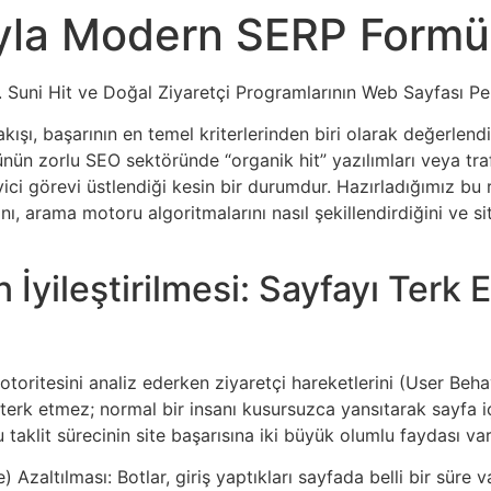
uyla Modern SERP Formül
. Suni Hit ve Doğal Ziyaretçi Programlarının Web Sayfası Per
ışı, başarının en temel kriterlerinden biri olarak değerlendir
ün zorlu SEO sektöründe “organik hit” yazılımları veya trafik
ici görevi üstlendiği kesin bir durumdur. Hazırladığımız bu 
nı, arama motoru algoritmalarını nasıl şekillendirdiğini ve s
n İyileştirilmesi: Sayfayı Terk
toritesini analiz ederken ziyaretçi hareketlerini (User Beha
 terk etmez; normal bir insanı kusursuzca yansıtarak sayfa 
u taklit sürecinin site başarısına iki büyük olumlu faydası var
zaltılması: Botlar, giriş yaptıkları sayfada belli bir süre va