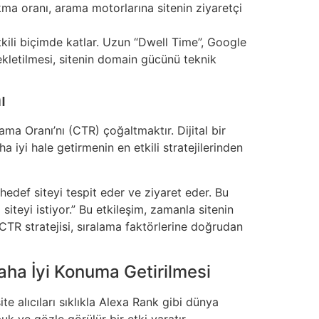
ıkma oranı, arama motorlarına sitenin ziyaretçi
tkili biçimde katlar. Uzun “Dwell Time”, Google
ekletilmesi, sitenin domain gücünü teknik
ı
ma Oranı’nı (CTR) çoğaltmaktır. Dijital bir
 iyi hale getirmenin en etkili stratejilerinden
edef siteyi tespit eder ve ziyaret eder. Bu
siteyi istiyor.” Bu etkileşim, zamanla sitenin
CTR stratejisi, sıralama faktörlerine doğrudan
aha İyi Konuma Getirilmesi
te alıcıları sıklıkla Alexa Rank gibi dünya
uk ve gözle görülür bir etki yaratır.