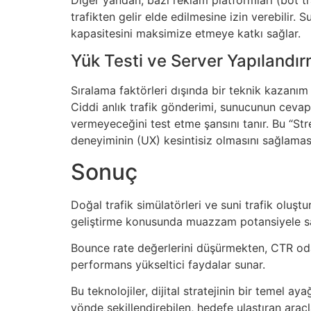
trafikten gelir elde edilmesine izin verebilir. 
kapasitesini maksimize etmeye katkı sağlar.
Yük Testi ve Server Yapılandır
Sıralama faktörleri dışında bir teknik kazanım o
Ciddi anlık trafik gönderimi, sunucunun cevap 
vermeyeceğini test etme şansını tanır. Bu “Stre
deneyiminin (UX) kesintisiz olmasını sağlamas
Sonuç
Doğal trafik simülatörleri ve suni trafik oluşt
geliştirme konusunda muazzam potansiyele s
Bounce rate değerlerini düşürmekten, CTR oda
performans yükseltici faydalar sunar.
Bu teknolojiler, dijital stratejinin bir temel ay
yönde şekillendirebilen, hedefe ulaştıran araçl