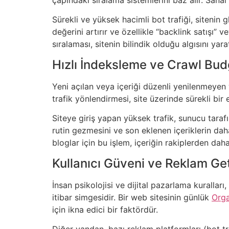
Sürekli ve yüksek hacimli bot trafiği, sitenin g
değerini artırır ve özellikle “backlink satışı” v
sıralaması, sitenin bilindik olduğu algısını ya
Hızlı İndeksleme ve Crawl Bud
Yeni açılan veya içeriği düzenli yenilenmeyen
trafik yönlendirmesi, site üzerinde sürekli bir
Siteye giriş yapan yüksek trafik, sunucu taraf
rutin gezmesini ve son eklenen içeriklerin dah
bloglar için bu işlem, içeriğin rakiplerden daha
Kullanıcı Güveni ve Reklam Get
İnsan psikolojisi ve dijital pazarlama kuralları,
itibar simgesidir. Bir web sitesinin günlük
Orga
için ikna edici bir faktördür.
Diğer yandan, bazı reklam platformları (bot 