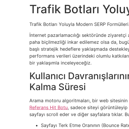
Trafik Botları Yol
Trafik Botları Yoluyla Modern SERP Formülleri
İnternet pazarlamacılığı sektöründe ziyaretçi ak
paha biçilmezliği inkar edilemez olsa da, bugün
başlı stratejik hedeflere yaklaşmada destekley
performans verileri üzerindeki olumlu katkıları
bir yaklaşımla inceleyeceğiz.
Kullanıcı Davranışlarını
Kalma Süresi
Arama motoru algoritmaları, bir web sitesinin o
Referans Hit Botu
, sadece siteyi görüntüleyip
sayfayı scroll eder ve diğer sayfalara tıklar. B
Sayfayı Terk Etme Oranının (Bounce Rate) A