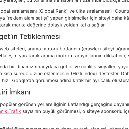
lobal sıralamasını (Global Rank) ve ülke sıralamasını (Country 
eya “reklam alanı satışı” yapan girişimciler için siteyi daha kâ
ratarak marka değerine dolaylı yoldan katkı sağlar.
get’ın Tetiklenmesi
 web siteleri, arama motoru botlarının (crawler) siteyi uğr
 etkileşim yaratarak arama motoru tarayıcılarının dikkatini çe
ında bir dinamizm meydana getirir ve canlılık sinyalleri yaya
a kısa sürede dizine eklenmesini (Hızlı Index) destekler. Dah
 hızlı Google’da görünmesi adına kritik bir ayrıcalık oluşturab
iri İmkanı
 popüler görünen yerlere ilginin katlandığı gerçeğine dayanır. Fa
nik Trafik
sayısının büyük görünmesi, o siteye sponsorlu iç
trafiğini filtreleyemeyen veya daha gevşek olanlar), göste