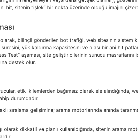
Suni hit, sitenin “işlek” bir nokta üzerinde olduğu imajını çize
ması
larak, bilinçli gönderilen bot trafiği, web sitesinin sistem k
süresini, yük kaldırma kapasitesini ve olası bir ani hit pat
ss Test” aşaması, site geliştiricilerinin sunucu masraflarını 
ına destek olur.
urucular, etik ikilemlerden bağımsız olarak ele alındığında, w
ahip durumdadır.
klı sıralama gelişimine; arama motorlarında anında taranm
ağı olarak dikkatli ve planlı kullanıldığında, sitenin arama mot
ardır.