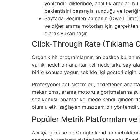
yönlendirildiklerinde, analitik araçları b
beklentisini başarıyla sunduğu ve içeriğin
Sayfada Geçirilen Zamanın (Dwell Time) Ar
ve diğer arama motorları için gerçekten 
olarak yukarı taşır.
Click-Through Rate (Tıklama O
Organik hit programlarının en başlıca kullanım
varlık hedef bir anahtar kelimede arka sayfalar
biri o sonuca yoğun şekilde ilgi gösterildiğin
Profesyonel bot sistemleri, hedeflenen anahta
mekanizma, arama motoru algoritmalarına şu mesa
söz konusu anahtar kelimede kendiliğinden dah
olumlu etki sağlayan muazzam bir yöntemdir.
Popüler Metrik Platformları v
Açıkça görülse de Google kendi iç metriklerini 
çapındaki sıralama sistemlerini baz alır. Sanal