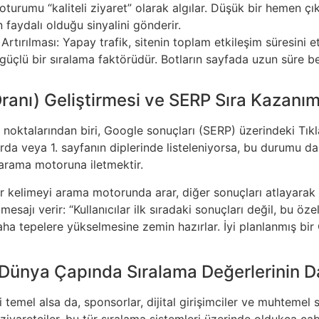
u oturumu “kaliteli ziyaret” olarak algılar. Düşük bir hemen ç
 faydalı olduğu sinyalini gönderir.
tırılması: Yapay trafik, sitenin toplam etkileşim süresini e
güçlü bir sıralama faktörüdür. Botların sayfada uzun süre b
ranı) Geliştirmesi ve SERP Sıra Kazanım
 noktalarından biri, Google sonuçları (SERP) üzerindeki Tıkla
da veya 1. sayfanın diplerinde listeleniyorsa, bu durumu daha
i arama motoruna iletmektir.
r kelimeyi arama motorunda arar, diğer sonuçları atlayarak h
jı verir: “Kullanıcılar ilk sıradaki sonuçları değil, bu özel 
a tepelere yükselmesine zemin hazırlar. İyi planlanmış bir 
e Dünya Çapında Sıralama Değerlerinin D
temel alsa da, sponsorlar, dijital girişimciler ve muhtemel si
 ziyaretçiler, bu tür sıralama sistemleri üzerinde oldukça çab