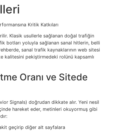
leri
formansına Kritik Katkıları
ilir. Klasik usullerle sağlanan doğal trafiğin
 botları yoluyla sağlanan sanal hitlerin, belli
rehberde, sanal trafik kaynaklarının web sitesi
ite kalitesini pekiştirmedeki rolünü kapsamlı
 Etme Oranı ve Sitede
vior Signals) doğrudan dikkate alır. Yeni nesil
içinde hareket eder, metinleri okuyormuş gibi
dır:
kit geçirip diğer alt sayfalara