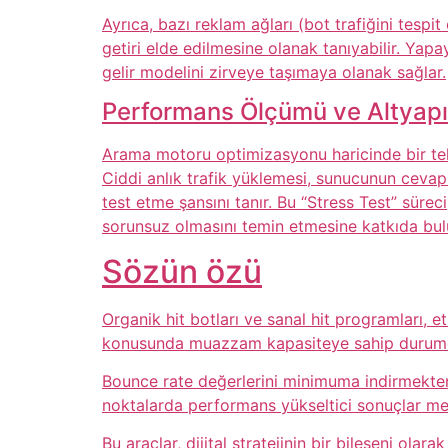
Ayrıca, bazı reklam ağları (bot trafiğini te
getiri elde edilmesine olanak tanıyabilir. Yapa
gelir modelini zirveye taşımaya olanak sağlar.
Performans Ölçümü ve Altyapı
Arama motoru optimizasyonu haricinde bir tekni
Ciddi anlık trafik yüklemesi, sunucunun cevap s
test etme şansını tanır. Bu “Stress Test” sürec
sorunsuz olmasını temin etmesine katkıda bul
Sözün özü
Organik hit botları ve sanal hit programları, e
konusunda muazzam kapasiteye sahip durumd
Bounce rate değerlerini minimuma indirmekten
noktalarda performans yükseltici sonuçlar me
Bu araçlar, dijital stratejinin bir bileşeni ola