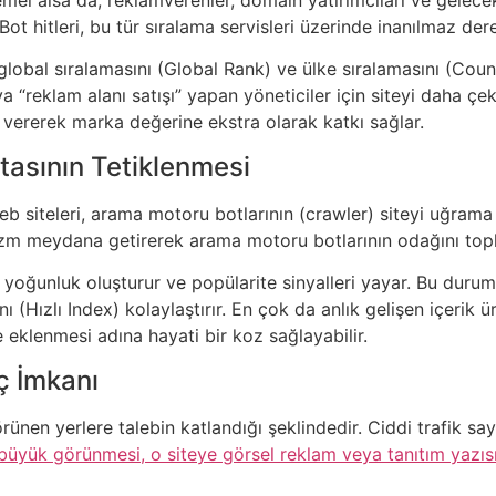
. Bot hitleri, bu tür sıralama servisleri üzerinde inanılmaz der
in global sıralamasını (Global Rank) ve ülke sıralamasını (Coun
veya “reklam alanı satışı” yapan yöneticiler için siteyi daha çek
ni vererek marka değerine ekstra olarak katkı sağlar.
tasının Tetiklenmesi
eb siteleri, arama motoru botlarının (crawler) siteyi uğram
izm meydana getirerek arama motoru botlarının odağını topl
 yoğunluk oluşturur ve popülarite sinyalleri yayar. Bu durum
ı (Hızlı Index) kolaylaştırır. En çok da anlık gelişen içerik ü
e eklenmesi adına hayati bir koz sağlayabilir.
ç İmkanı
görünen yerlere talebin katlandığı şeklindedir. Ciddi trafik say
 büyük görünmesi, o siteye görsel reklam veya tanıtım yazısı