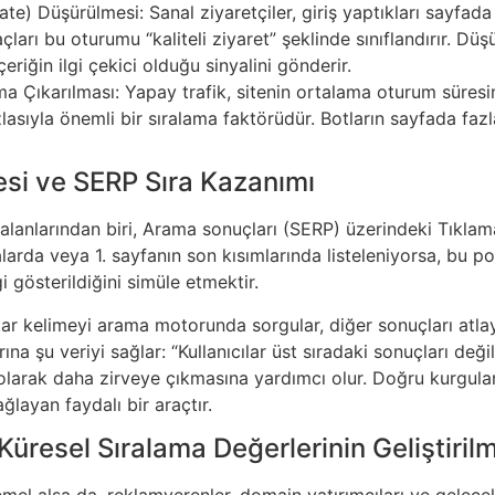
te) Düşürülmesi: Sanal ziyaretçiler, giriş yaptıkları sayfada
raçları bu oturumu “kaliteli ziyaret” şeklinde sınıflandırır. 
içeriğin ilgi çekici olduğu sinyalini gönderir.
 Çıkarılması: Yapay trafik, sitenin ortalama oturum süresini
asıyla önemli bir sıralama faktörüdür. Botların sayfada fazl
esi ve SERP Sıra Kazanımı
m alanlarından biri, Arama sonuçları (SERP) üzerindeki Tıkla
larda veya 1. sayfanın son kısımlarında listeleniyorsa, bu p
i gösterildiğini simüle etmektir.
ar kelimeyi arama motorunda sorgular, diğer sonuçları atlaya
a şu veriyi sağlar: “Kullanıcılar üst sıradaki sonuçları değil
olarak daha zirveye çıkmasına yardımcı olur. Doğru kurgul
ağlayan faydalı bir araçtır.
Küresel Sıralama Değerlerinin Geliştiril
mel alsa da, reklamverenler, domain yatırımcıları ve gelecekt