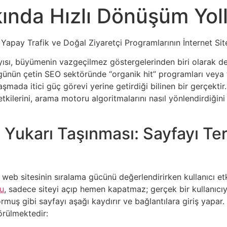
kında Hızlı Dönüşüm Yoll
 Yapay Trafik ve Doğal Ziyaretçi Programlarının İnternet Site
yısı, büyümenin vazgeçilmez göstergelerinden biri olarak değ
ugünün çetin SEO sektöründe “organik hit” programları veya t
 ulaşmada itici güç görevi yerine getirdiği bilinen bir gerçekt
kilerini, arama motoru algoritmalarını nasıl yönlendirdiğini v
n Yukarı Taşınması: Sayfayı Te
 web sitesinin sıralama gücünü değerlendirirken kullanıcı et
tu
, sadece siteyi açıp hemen kapatmaz; gerçek bir kullanıcıy
rmuş gibi sayfayı aşağı kaydırır ve bağlantılara giriş yapar.
örülmektedir: