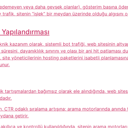
spit edemeyen veya daha gevşek olanlar), gösterim başına ö
y trafik, sitenin “işlek” bir meydan üzerinde olduğu algısını 
 Yapılandırması
k kazanım olarak, sistemli bot trafiği, web sitesinin altyap
üresini, dayanıklılık sınırını ve olası bir ani hit patlaması
i, site yöneticilerinin hosting paketlerini isabetli planlamas
unur.
tik tartışmalardan bağımsız olarak ele alındığında, web sitesi
adır.
, CTR odaklı sıralama artışına; arama motorlarında anında
ydana getirir.
rak akıllıca ve kontrollü kullanıldığında, sitenin arama motorl