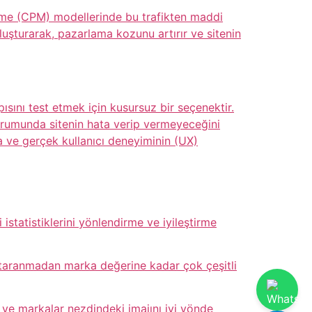
deme (CPM) modellerinde bu trafikten maddi
oluşturarak, pazarlama kozunu artırır ve sitenin
ısını test etmek için kusursuz bir seçenektir.
 durumunda sitenin hata verip vermeyeceğini
ına ve gerçek kullanıcı deneyiminin (UX)
 istatistiklerini yönlendirme ve iyileştirme
 taranmadan marka değerine kadar çok çeşitli
arı ve markalar nezdindeki imajını iyi yönde