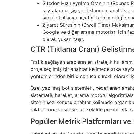
Siteden Hızlı Ayrılma Oranının (Bounce Ra
sayfalara geçiş yaptıklarında, analitik a
sitenin kullanıcı niyetini tatmin ettiği ve 
Ziyaret Süresinin (Dwell Time) Maksimuma
Google ve diğer arama motorları için fazl
olarak yukarı taşır.
CTR (Tıklama Oranı) Geliştirm
Trafik sağlayan araçların en stratejik kullanı
proje seçilmiş bir anahtar kelimede arka sayfa
yöntemlerinden biri o sonuca sürekli olarak ilg
Özel yazılmış bot sistemleri, hedeflenen anaht
sistematik hareket, arama motoru algoritmaların
sitenin söz konusu anahtar kelimede organik 
faktörlerine vasıtasız bir şekilde pozitif etki s
Popüler Metrik Platformları ve 
Kabul edilse de Google kendi iç metriklerini te