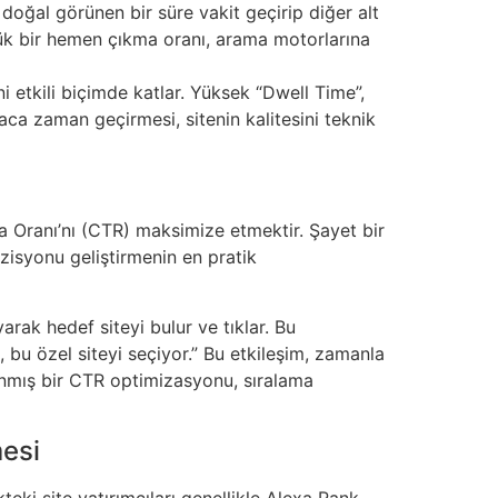
 doğal görünen bir süre vakit geçirip diğer alt
Düşük bir hemen çıkma oranı, arama motorlarına
 etkili biçimde katlar. Yüksek “Dwell Time”,
aca zaman geçirmesi, sitenin kalitesini teknik
ma Oranı’nı (CTR) maksimize etmektir. Şayet bir
ozisyonu geliştirmenin en pratik
rak hedef siteyi bulur ve tıklar. Bu
, bu özel siteyi seçiyor.” Bu etkileşim, zamanla
anmış bir CTR optimizasyonu, sıralama
mesi
eki site yatırımcıları genellikle Alexa Rank