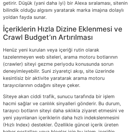
getirir. Düşük (yani daha iyi) bir Alexa sıralaması, sitenin
bilindik olduğu algısını yaratarak marka imajına dolaylı
yoldan fayda sunar.
İçeriklerin Hızla Dizine Eklenmesi ve
Crawl Budget’ın Artırılması
Henüz yeni kurulan veya içeriği rutin olarak
tazelenmeyen web siteleri, arama motoru botlarının
(crawler) siteyi gezme periyodu konusunda sorun
deneyimleyebilir. Suni ziyaretçi akışı, site üzerinde
kesintisiz bir aktivite yaratarak arama motoru
tarayıcılarının odağını siteye çeker.
Siteye akan ciddi trafik, sunucu tarafında bir işlem
hacmi sağlar ve canlılık sinyalleri gönderir. Bu durum,
tarayıcı botların siteyi daha sıklıkla ziyaret etmesini ve
yeni yayınlanan içeriklerin daha hızlı indekslenmesini
(Hızlı Index) destekler. Özellikle güncel içerik üreten
haber portalları veya bloglar için bu işlem, içeriğin