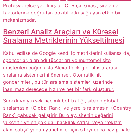
Profesyonelce yapılmış bir CTR çalışması, sıralama
faktörlerine doğrudan pozitif etki sağlayan etkin bir
mekanizmadır.
Benzeri Analiz Araçları ve Küresel
Sıralama Metriklerinin Yükseltilmesi
Kabul edilse de Google kendi iç metriklerini kullansa da,
sponsorlar, alan adı tüccarları ve muhtemel site
müşterileri çoğunlukla Alexa Rank gibi uluslararası
sıralama sistemlerini önemser. Otomatik hit
gönderimleri, bu tür sıralama sistemleri üzerinde
inanılmaz derecede hızlı ve net bir fark oluşturur.
Sürekli ve yüksek hacimli bot trafiği, sitenin global
sıralamasını (Global Rank) ve yerel sıralamasını (Country
Rank) çabucak geliştirir. Bu olay, sitenin değerini
yükseltir ve en çok da “backlink satışı” veya “reklam
alanı satışı” yapan yöneticiler için siteyi daha cazip hale