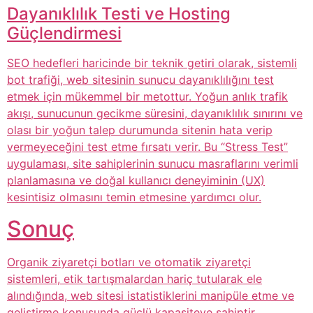
Dayanıklılık Testi ve Hosting
Güçlendirmesi
SEO hedefleri haricinde bir teknik getiri olarak, sistemli
bot trafiği, web sitesinin sunucu dayanıklılığını test
etmek için mükemmel bir metottur. Yoğun anlık trafik
akışı, sunucunun gecikme süresini, dayanıklılık sınırını ve
olası bir yoğun talep durumunda sitenin hata verip
vermeyeceğini test etme fırsatı verir. Bu “Stress Test”
uygulaması, site sahiplerinin sunucu masraflarını verimli
planlamasına ve doğal kullanıcı deneyiminin (UX)
kesintisiz olmasını temin etmesine yardımcı olur.
Sonuç
Organik ziyaretçi botları ve otomatik ziyaretçi
sistemleri, etik tartışmalardan hariç tutularak ele
alındığında, web sitesi istatistiklerini manipüle etme ve
geliştirme konusunda güçlü kapasiteye sahiptir.