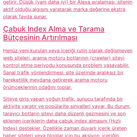
getirir. Düşük (yani daha iyi) bir Alexa sıralaması, sitenin
aktif olduğu algısını yaratarak marka değerine ekstra
olarak fayda sunar.
Çabuk Index Alma ve Tarama
Bütçesinin Artırılması
Henüz yeni kurulan veya içeriği rutin olarak değişmeyen
web siteleri, arama motoru botlarının (crawler) siteyi
kontrol etme periyodu konusunda problem yaşayabilir.
Sanal trafik yönlendirmesi, site üzerinde aralıksız bir
hareketlilik meydana getirerek arama motoru
örümceklerinin odağını toplar.
Siteye giriş yapan yoğun trafik, sunucu tarafında bir
aktivite yaratır ve popülarite sinyalleri yayar. Bu durum,
tarayıcı botların siteyi daha düzenli gezmesini ve son
eklenen içeriklerin daha çabuk index almasını (Hızlı
Index) destekler. Özellikle zaman duyarlı içerik üreten
haber siteleri veya bloglar için bu aksiyon, içeriğin