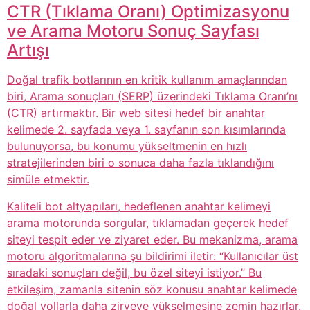
CTR (Tıklama Oranı) Optimizasyonu
ve Arama Motoru Sonuç Sayfası
Artışı
Doğal trafik botlarının en kritik kullanım amaçlarından
biri, Arama sonuçları (SERP) üzerindeki Tıklama Oranı’nı
(CTR) artırmaktır. Bir web sitesi hedef bir anahtar
kelimede 2. sayfada veya 1. sayfanın son kısımlarında
bulunuyorsa, bu konumu yükseltmenin en hızlı
stratejilerinden biri o sonuca daha fazla tıklandığını
simüle etmektir.
Kaliteli bot altyapıları, hedeflenen anahtar kelimeyi
arama motorunda sorgular, tıklamadan geçerek hedef
siteyi tespit eder ve ziyaret eder. Bu mekanizma, arama
motoru algoritmalarına şu bildirimi iletir: “Kullanıcılar üst
sıradaki sonuçları değil, bu özel siteyi istiyor.” Bu
etkileşim, zamanla sitenin söz konusu anahtar kelimede
doğal yollarla daha zirveye yükselmesine zemin hazırlar.