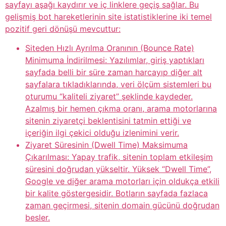
sayfayı aşağı kaydırır ve iç linklere geçiş sağlar. Bu
gelişmiş bot hareketlerinin site istatistiklerine iki temel
pozitif geri dönüşü mevcuttur:
Siteden Hızlı Ayrılma Oranının (Bounce Rate)
Minimuma İndirilmesi: Yazılımlar, giriş yaptıkları
sayfada belli bir süre zaman harcayıp diğer alt
sayfalara tıkladıklarında, veri ölçüm sistemleri bu
oturumu “kaliteli ziyaret” şeklinde kaydeder.
Azalmış bir hemen çıkma oranı, arama motorlarına
sitenin ziyaretçi beklentisini tatmin ettiği ve
içeriğin ilgi çekici olduğu izlenimini verir.
Ziyaret Süresinin (Dwell Time) Maksimuma
Çıkarılması: Yapay trafik, sitenin toplam etkileşim
süresini doğrudan yükseltir. Yüksek “Dwell Time”,
Google ve diğer arama motorları için oldukça etkili
bir kalite göstergesidir. Botların sayfada fazlaca
zaman geçirmesi, sitenin domain gücünü doğrudan
besler.