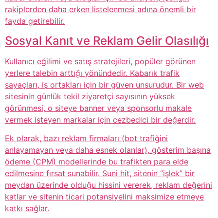
rakiplerden daha erken listelenmesi adına önemli bir
fayda getirebilir.
Sosyal Kanıt ve Reklam Gelir Olasılığı
Kullanıcı eğilimi ve satış stratejileri, popüler görünen
yerlere talebin arttığı yönündedir. Kabarık trafik
sayaçları, iş ortakları için bir güven unsurudur. Bir web
sitesinin günlük tekil ziyaretçi sayısının yüksek
görünmesi, o siteye banner veya sponsorlu makale
vermek isteyen markalar için cezbedici bir değerdir.
Ek olarak, bazı reklam firmaları (bot trafiğini
anlayamayan veya daha esnek olanlar), gösterim başına
ödeme (CPM) modellerinde bu trafikten para elde
edilmesine fırsat sunabilir. Suni hit, sitenin “işlek” bir
meydan üzerinde olduğu hissini vererek, reklam değerini
katlar ve sitenin ticari potansiyelini maksimize etmeye
katkı sağlar.