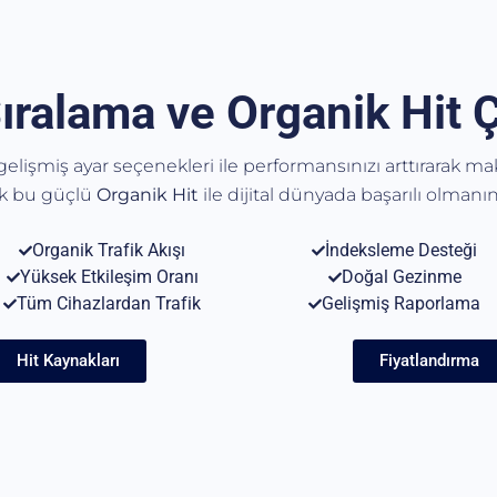
ıralama ve Organik Hit 
, gelişmiş ayar seçenekleri ile performansınızı arttırarak m
ak bu güçlü
Organik
Hit
ile dijital dünyada başarılı olmanın 
Organik Trafik Akışı
İndeksleme Desteği
Yüksek Etkileşim Oranı
Doğal Gezinme
Tüm Cihazlardan Trafik
Gelişmiş Raporlama
Hit Kaynakları
Fiyatlandırma