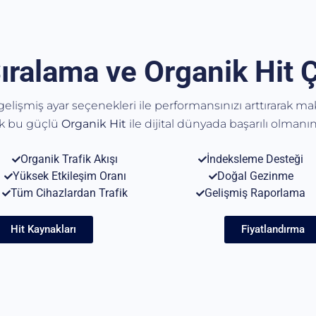
ıralama ve Organik Hit 
, gelişmiş ayar seçenekleri ile performansınızı arttırarak m
ak bu güçlü
Organik
Hit
ile dijital dünyada başarılı olmanın 
Organik Trafik Akışı
İndeksleme Desteği
Yüksek Etkileşim Oranı
Doğal Gezinme
Tüm Cihazlardan Trafik
Gelişmiş Raporlama
Hit Kaynakları
Fiyatlandırma