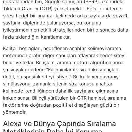
noktalarından biri, Google sonuçları (SERP) üzerindeki
Tıklama Oranı’nı (CTR) yükseltmektir. Eğer bir internet
sitesi hedef bir anahtar kelimede arka sayfalarda veya 1.
sayfanın diplerinde bulunuyorsa, bu konumu
iyileştirmenin en etkili stratejilerinden biri o sonuca daha
fazla tıklandığını kanıtlamaktır.
Kaliteli bot ağları, hedeflenen anahtar kelimeyi arama
motorunda aratır, diğer sonuçları atlayarak hedef siteyi
bulur ve tıklar. Bu işlem, arama motoru algoritmalarına
şu sinyali gönderir: “Kullanıcılar ilk sıradaki sonuçları
değil, bu spesifik siteyi istiyor.” Bu kullanıcı davranışı
simülasyonu, zamanla sitenin söz konusu anahtar
kelimede kendiliğinden daha ilk sayfalara çıkmasına
imkan sunar. Bilinçli yürütülen bir CTR hamlesi, sıralama
faktörlerine doğrudan pozitif etki sağlayan güçlü bir
yöntemdir.
Alexa ve Dünya Çapında Sıralama
Metriklerinin Daha İyi Konuma