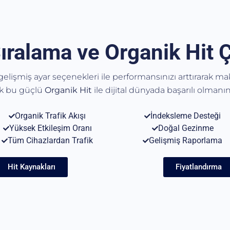
ıralama ve Organik Hit 
, gelişmiş ayar seçenekleri ile performansınızı arttırarak m
ak bu güçlü
Organik
Hit
ile dijital dünyada başarılı olmanın 
Organik Trafik Akışı
İndeksleme Desteği
Yüksek Etkileşim Oranı
Doğal Gezinme
Tüm Cihazlardan Trafik
Gelişmiş Raporlama
Hit Kaynakları
Fiyatlandırma