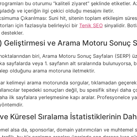
 programları bu oturumu “kaliteli ziyaret” şeklinde etiketler
ıladığı ve içeriğin ilgi çekici olduğu mesajını iletir.
imuma Çıkarılması: Suni hit, sitenin toplam etkileşim süresin
ları için fazlasıyla belirleyici bir
Tenik SEO
sinyalidir. Bo
 destekler.
) Geliştirmesi ve Arama Motoru Sonuç S
 noktalarından biri, Arama Motoru Sonuç Sayfaları (SERP) üz
rka sayfalarda veya 1. sayfanın alt sıralarında bulunuyorsa,
alep olduğunu arama motoruna iletmektir.
tar kelimeyi arama motorunda sorgular, tıklamadan geçerek h
llanıcılar tepedeki sonuçları değil, bu spesifik siteyi daha 
ha ilk sayfalara yerleşmesine kapı aralar. Profesyonelce yap
 yöntemdir.
ve Küresel Sıralama İstatistiklerinin Da
emel alsa da, sponsorlar, domain yatırımcıları ve muhtemel s
 trafik, bu tür sıralama araçları üzerinde son derece kısa sür