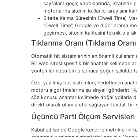
sayfalara geçiş yaptıklarında, istatistik
motorlarına sitenin kullanıcı arayışını karş
Sitede Kalma Süresinin (Dwell Time) Maks
“Dwell Time”, Google ve diğer arama motor
geçirmesi, sitenin kalitesini teknik olarak
Tıklanma Oranı (Tıklama Oranı
Otomatik hit sistemlerinin en önemli kullanım
Bir web sitesi spesifik bir anahtar kelimede a
yöntemlerinden biri o sonuca yoğun şekilde t
Özel yazılmış bot sistemleri, hedeflenen anah
motoru algoritmalarına şu sinyali gönderir: “Ku
söz konusu anahtar kelimede doğal yollarla da
direkt olarak olumlu etki sağlayan faydalı bir
Üçüncü Parti Ölçüm Servisleri 
Kabul edilse de Google kendi iç metriklerini t
çapındaki sıralama sistemlerini baz alır. Yapay