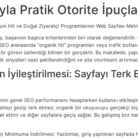
yla Pratik Otorite İpuçla
. Suni Hit ve Doğal Ziyaretçi Programlarının Web Sayfası Metr
 başarının başlıca kriterlerinden biri olarak değerlendirilir.
O arenasında “organik hit” programları veya trafik botları v
zör görevi üstlendiği bilinen bir gerçektir. Bu makalede, yap
mik sinyalleri nasıl şekillendirdiğini ve site otoritesini artı
nin İyileştirilmesi: Sayfayı Ter
inin genel SEO performansını hesaplarken kullanıcı etkileşi
siteyi gezip terk etmez; organik bir okuyucuyu gerçekçi biç
ettirir ve diğer sayfalara geçiş sağlar. Bu gelişmiş bot hareke
 Minimuma İndirilmesi: Yazılımlar, giriş yaptıkları sayfada 