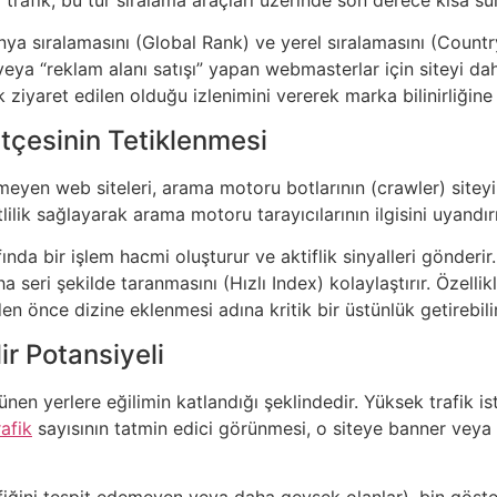
nya sıralamasını (Global Rank) ve yerel sıralamasını (Country
ı” veya “reklam alanı satışı” yapan webmasterlar için siteyi d
ok ziyaret edilen olduğu izlenimini vererek marka bilinirliğin
tçesinin Tetiklenmesi
nmeyen web siteleri, arama motoru botlarının (crawler) sitey
ilik sağlayarak arama motoru tarayıcılarının ilgisini uyandırı
ında bir işlem hacmi oluşturur ve aktiflik sinyalleri gönderir
a seri şekilde taranmasını (Hızlı Index) kolaylaştırır. Özelli
en önce dizine eklenmesi adına kritik bir üstünlük getirebilir
ir Potansiyeli
ünen yerlere eğilimin katlandığı şeklindedir. Yüksek trafik istat
afik
sayısının tatmin edici görünmesi, o siteye banner vey
trafiğini tespit edemeyen veya daha gevşek olanlar), bin gös