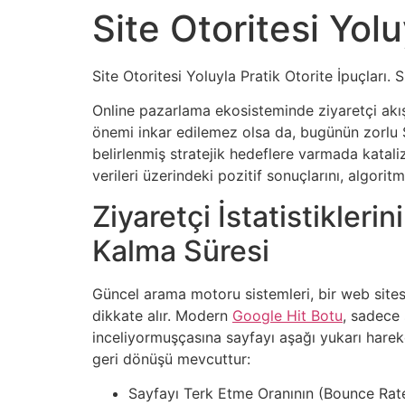
Site Otoritesi Yolu
Site Otoritesi Yoluyla Pratik Otorite İpuçları
Online pazarlama ekosisteminde ziyaretçi akışı,
önemi inkar edilemez olsa da, bugünün zorlu SE
belirlenmiş stratejik hedeflere varmada katali
verileri üzerindeki pozitif sonuçlarını, algorit
Ziyaretçi İstatistikleri
Kalma Süresi
Güncel arama motoru sistemleri, bir web sites
dikkate alır. Modern
Google Hit Botu
, sadece 
inceliyormuşçasına sayfayı aşağı yukarı hareket 
geri dönüşü mevcuttur:
Sayfayı Terk Etme Oranının (Bounce Rate)