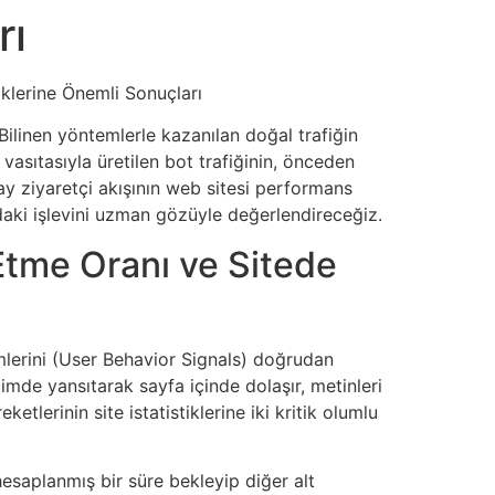
rı
iklerine Önemli Sonuçları
 Bilinen yöntemlerle kazanılan doğal trafiğin
asıtasıyla üretilen bot trafiğinin, önceden
ay ziyaretçi akışının web sitesi performans
rmadaki işlevini uzman gözüyle değerlendireceğiz.
k Etme Oranı ve Sitede
mlerini (User Behavior Signals) doğrudan
imde yansıtarak sayfa içinde dolaşır, metinleri
tlerinin site istatistiklerine iki kritik olumlu
hesaplanmış bir süre bekleyip diğer alt