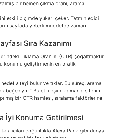
. Azalmış bir hemen çıkma oranı, arama
i etkili biçimde yukarı çeker. Tatmin edici
tların sayfada yeterli müddetçe zaman
ayfası Sıra Kazanımı
erindeki Tıklama Oranı’nı (CTR) çoğaltmaktır.
 bu konumu geliştirmenin en pratik
edef siteyi bulur ve tıklar. Bu süreç, arama
çok beğeniyor.” Bu etkileşim, zamanla sitenin
ılmış bir CTR hamlesi, sıralama faktörlerine
ha İyi Konuma Getirilmesi
ite alıcıları çoğunlukla Alexa Rank gibi dünya
ede ve net bir fark oluşturur.