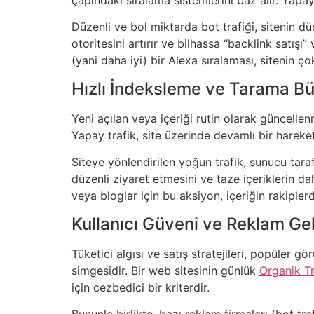
Düzenli ve bol miktarda bot trafiği, sitenin dü
otoritesini artırır ve bilhassa “backlink satış
(yani daha iyi) bir Alexa sıralaması, sitenin ç
Hızlı İndeksleme ve Tarama Bü
Yeni açılan veya içeriği rutin olarak güncelle
Yapay trafik, site üzerinde devamlı bir hareketl
Siteye yönlendirilen yoğun trafik, sunucu taraf
düzenli ziyaret etmesini ve taze içeriklerin dah
veya bloglar için bu aksiyon, içeriğin rakiplerd
Kullanıcı Güveni ve Reklam Gel
Tüketici algısı ve satış stratejileri, popüler gör
simgesidir. Bir web sitesinin günlük
Organik Tr
için cezbedici bir kriterdir.
Bununla birlikte, bazı reklam firmaları (bot 