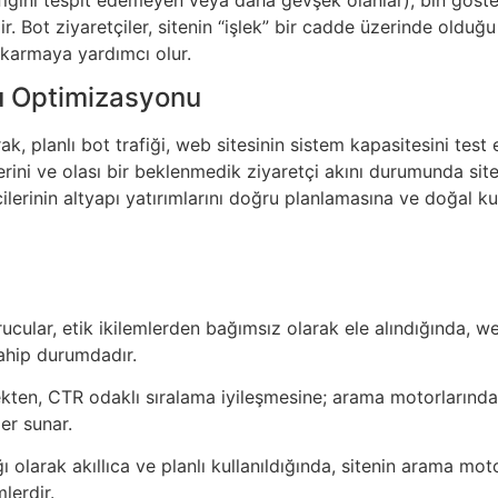
ir. Bot ziyaretçiler, sitenin “işlek” bir cadde üzerinde olduğu
ıkarmaya yardımcı olur.
u Optimizasyonu
ak, planlı bot trafiği, web sitesinin sistem kapasitesini test
tlerini ve olası bir beklenmedik ziyaretçi akını durumunda si
icilerinin altyapı yatırımlarını doğru planlamasına ve doğal 
urucular, etik ikilemlerden bağımsız olarak ele alındığında, 
ahip durumdadır.
rmekten, CTR odaklı sıralama iyileşmesine; arama motorları
ler sunar.
yağı olarak akıllıca ve planlı kullanıldığında, sitenin arama m
lerdir.