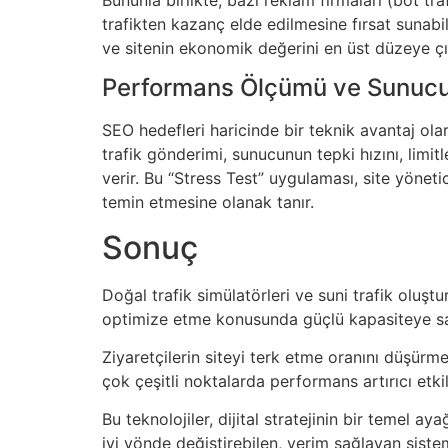
trafikten kazanç elde edilmesine fırsat sunabil
ve sitenin ekonomik değerini en üst düzeye ç
Performans Ölçümü ve Sunuc
SEO hedefleri haricinde bir teknik avantaj olar
trafik gönderimi, sunucunun tepki hızını, limi
verir. Bu “Stress Test” uygulaması, site yönet
temin etmesine olanak tanır.
Sonuç
Doğal trafik simülatörleri ve suni trafik oluşt
optimize etme konusunda güçlü kapasiteye s
Ziyaretçilerin siteyi terk etme oranını düşü
çok çeşitli noktalarda performans artırıcı etki
Bu teknolojiler, dijital stratejinin bir temel a
iyi yönde değiştirebilen, verim sağlayan sistem