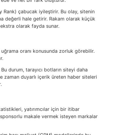
 Rank) çabucak iyileştirir. Bu olay, sitenin
aha değerli hale getirir. Rakam olarak küçük
e ekstra olarak fayda sunar.
i uğrama oranı konusunda zorluk görebilir.
r.
. Bu durum, tarayıcı botların siteyi daha
kle zaman duyarlı içerik üreten haber siteleri
.
istikleri, yatırımcılar için bir itibar
a sponsorlu makale vermek isteyen markalar
terim başı maliyet (CPM) modellerinde bu