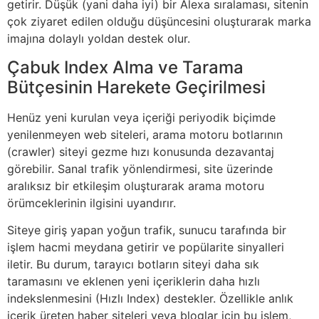
getirir. Düşük (yani daha iyi) bir Alexa sıralaması, sitenin
çok ziyaret edilen olduğu düşüncesini oluşturarak marka
imajına dolaylı yoldan destek olur.
Çabuk Index Alma ve Tarama
Bütçesinin Harekete Geçirilmesi
Henüz yeni kurulan veya içeriği periyodik biçimde
yenilenmeyen web siteleri, arama motoru botlarının
(crawler) siteyi gezme hızı konusunda dezavantaj
görebilir. Sanal trafik yönlendirmesi, site üzerinde
aralıksız bir etkileşim oluşturarak arama motoru
örümceklerinin ilgisini uyandırır.
Siteye giriş yapan yoğun trafik, sunucu tarafında bir
işlem hacmi meydana getirir ve popülarite sinyalleri
iletir. Bu durum, tarayıcı botların siteyi daha sık
taramasını ve eklenen yeni içeriklerin daha hızlı
indekslenmesini (Hızlı Index) destekler. Özellikle anlık
içerik üreten haber siteleri veya bloglar için bu işlem,