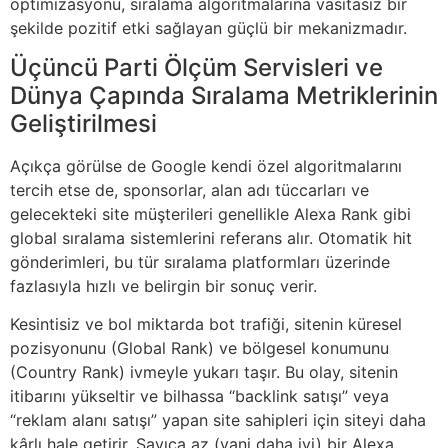
optimizasyonu, sıralama algoritmalarına vasıtasız bir
şekilde pozitif etki sağlayan güçlü bir mekanizmadır.
Üçüncü Parti Ölçüm Servisleri ve
Dünya Çapında Sıralama Metriklerinin
Geliştirilmesi
Açıkça görülse de Google kendi özel algoritmalarını
tercih etse de, sponsorlar, alan adı tüccarları ve
gelecekteki site müşterileri genellikle Alexa Rank gibi
global sıralama sistemlerini referans alır. Otomatik hit
gönderimleri, bu tür sıralama platformları üzerinde
fazlasıyla hızlı ve belirgin bir sonuç verir.
Kesintisiz ve bol miktarda bot trafiği, sitenin küresel
pozisyonunu (Global Rank) ve bölgesel konumunu
(Country Rank) ivmeyle yukarı taşır. Bu olay, sitenin
itibarını yükseltir ve bilhassa “backlink satışı” veya
“reklam alanı satışı” yapan site sahipleri için siteyi daha
kârlı hale getirir. Sayıca az (yani daha iyi) bir Alexa