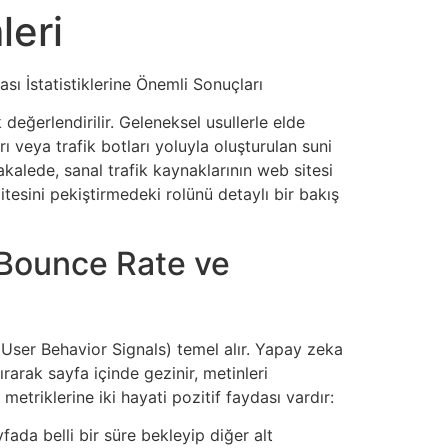
leri
sı İstatistiklerine Önemli Sonuçları
 değerlendirilir. Geleneksel usullerle elde
veya trafik botları yoluyla oluşturulan suni
makalede, sanal trafik kaynaklarının web sitesi
litesini pekiştirmedeki rolünü detaylı bir bakış
: Bounce Rate ve
(User Behavior Signals) temel alır. Yapay zeka
arak sayfa içinde gezinir, metinleri
metriklerine iki hayati pozitif faydası vardır:
fada belli bir süre bekleyip diğer alt