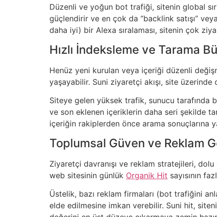
Düzenli ve yoğun bot trafiği, sitenin global sı
güçlendirir ve en çok da “backlink satışı” veya
daha iyi) bir Alexa sıralaması, sitenin çok ziya
Hızlı İndeksleme ve Tarama Bü
Henüz yeni kurulan veya içeriği düzenli deği
yaşayabilir. Suni ziyaretçi akışı, site üzerind
Siteye gelen yüksek trafik, sunucu tarafında bir
ve son eklenen içeriklerin daha seri şekilde tar
içeriğin rakiplerden önce arama sonuçlarına ya
Toplumsal Güven ve Reklam Ge
Ziyaretçi davranışı ve reklam stratejileri, dolu
web sitesinin günlük
Organik Hit
sayısının faz
Üstelik, bazı reklam firmaları (bot trafiğini
elde edilmesine imkan verebilir. Suni hit, sit
değerini en üst düzeye çıkarmaya zemin hazırl