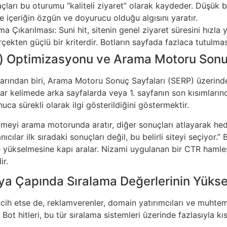
araçları bu oturumu “kaliteli ziyaret” olarak kaydeder. Düşük
 ve içeriğin özgün ve doyurucu olduğu algısını yaratır.
ıkarılması: Suni hit, sitenin genel ziyaret süresini hızla y
kten güçlü bir kriterdir. Botların sayfada fazlaca tutulması, 
ı) Optimizasyonu ve Arama Motoru Sonuç
anlarından biri, Arama Motoru Sonuç Sayfaları (SERP) üzerin
tar kelimede arka sayfalarda veya 1. sayfanın son kısımların
nuca sürekli olarak ilgi gösterildiğini göstermektir.
limeyi arama motorunda aratır, diğer sonuçları atlayarak hede
anıcılar ilk sıradaki sonuçları değil, bu belirli siteyi seçiyo
 yükselmesine kapı aralar. Nizami uygulanan bir CTR hamlesi
ir.
nya Çapında Sıralama Değerlerinin Yükse
rcih etse de, reklamverenler, domain yatırımcıları ve muhtemel
 Bot hitleri, bu tür sıralama sistemleri üzerinde fazlasıyla k