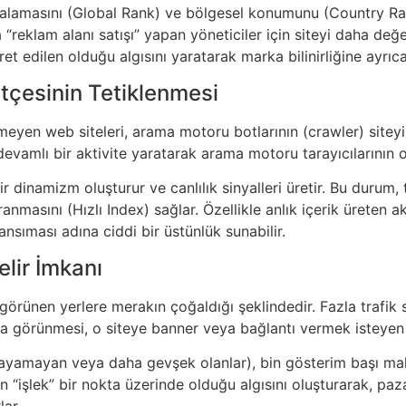
ralamasını (Global Rank) ve bölgesel konumunu (Country Rank) h
 “reklam alanı satışı” yapan yöneticiler için siteyi daha değe
ret edilen olduğu algısını yaratarak marka bilinirliğine ayrıc
tçesinin Tetiklenmesi
şmeyen web siteleri, arama motoru botlarının (crawler) site
e devamlı bir aktivite yaratarak arama motoru tarayıcılarının o
 dinamizm oluşturur ve canlılık sinyalleri üretir. Bu durum, t
anmasını (Hızlı Index) sağlar. Özellikle anlık içerik üreten a
nsıması adına ciddi bir üstünlük sunabilir.
lir İmkanı
 görünen yerlere merakın çoğaldığı şeklindedir. Fazla trafik say
la görünmesi, o siteye banner veya bağlantı vermek isteyen m
 anlayamayan veya daha gevşek olanlar), bin gösterim başı m
enin “işlek” bir nokta üzerinde olduğu algısını oluşturarak, 
ar.