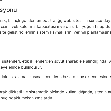
asyonu
arak, bilinçli gönderilen bot trafiği, web sitesinin sunucu daya
üresini, yük kaldırma kapasitesini ve olası bir yoğun talep
, site geliştiricilerinin sistem kaynaklarını verimli planlamas
.
 sistemleri, etik ikilemlerden soyutlanarak ele alındığında, 
eye elinde bulundurur.
lı sıralama artışına; içeriklerin hızla dizine eklenmesind
i olarak dikkatli ve sistematik biçimde kullanıldığında, siten
 sonuç odaklı mekanizmalardır.