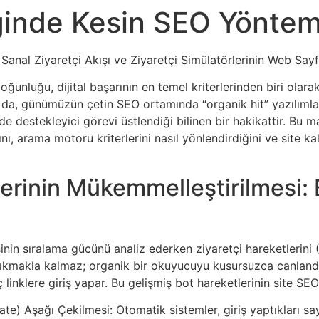
iğinde Kesin SEO Yöntem
Sanal Ziyaretçi Akışı ve Ziyaretçi Simülatörlerinin Web Sayfa
ğunluğu, dijital başarının en temel kriterlerinden biri olarak
da, günümüzün çetin SEO ortamında “organik hit” yazılımları 
mede destekleyici görevi üstlendiği bilinen bir hakikattir. Bu 
nı, arama motoru kriterlerini nasıl yönlendirdiğini ve site ka
rilerinin Mükemmelleştirilmesi
inin sıralama gücünü analiz ederken ziyaretçi hareketlerini 
çıkmakla kalmaz; organik bir okuyucuyu kusursuzca canlandır
linklere giriş yapar. Bu gelişmiş bot hareketlerinin site SEO 
te) Aşağı Çekilmesi: Otomatik sistemler, giriş yaptıkları say