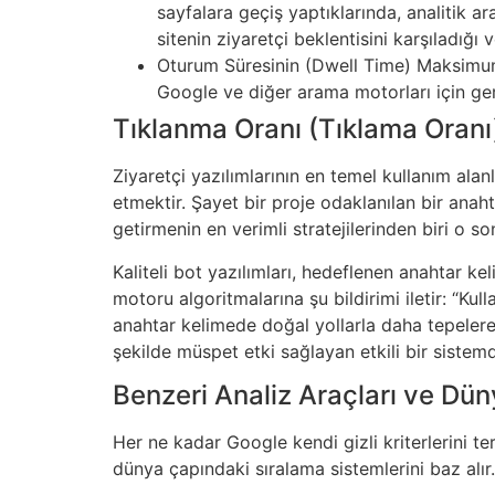
sayfalara geçiş yaptıklarında, analitik 
sitenin ziyaretçi beklentisini karşıladığı
Oturum Süresinin (Dwell Time) Maksimuma Ç
Google ve diğer arama motorları için gerçe
Tıklanma Oranı (Tıklama Oran
Ziyaretçi yazılımlarının en temel kullanım al
etmektir. Şayet bir proje odaklanılan bir anah
getirmenin en verimli stratejilerinden biri o so
Kaliteli bot yazılımları, hedeflenen anahtar ke
motoru algoritmalarına şu bildirimi iletir: “Kull
anahtar kelimede doğal yollarla daha tepelere
şekilde müspet etki sağlayan etkili bir sistemd
Benzeri Analiz Araçları ve Dü
Her ne kadar Google kendi gizli kriterlerini te
dünya çapındaki sıralama sistemlerini baz alır.