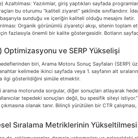
 Azaltılması: Yazılımlar, giriş yaptıkları sayfada programla
araçları bu oturumu “kaliteli ziyaret” şeklinde sınıflandırır. 
başarıyla sunduğu ve içeriğin kaliteli olduğu mesajını iletir.
rılması: Organik görünümlü ziyaretçi akışı, sitenin toplam e
in fazlasıyla önemli bir kalite göstergesidir. Botların sayfa
) Optimizasyonu ve SERP Yükselişi
hedeflerinden biri, Arama Motoru Sonuç Sayfaları (SERP) üz
r anahtar kelimede ikinci sayfada veya 1. sayfanın alt sıralar
ilgi gösterildiğini simüle etmektir.
yi arama motorunda sorgular, diğer sonuçları atlayarak hedef
llanıcılar tepedeki sonuçları değil, bu spesifik siteyi istiyo
ıkmasına olanak tanır. Bilinçli yürütülen bir CTR çalışması, 
sel Sıralama Metriklerinin Yükseltilmesi
ansa da, reklamverenler, domain yatırımcıları ve gelecekteki 