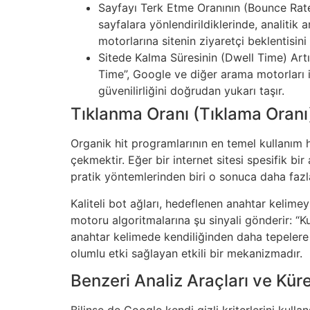
Sayfayı Terk Etme Oranının (Bounce Rate)
sayfalara yönlendirildiklerinde, analitik 
motorlarına sitenin ziyaretçi beklentisini 
Sitede Kalma Süresinin (Dwell Time) Artı
Time”, Google ve diğer arama motorları iç
güvenilirliğini doğrudan yukarı taşır.
Tıklanma Oranı (Tıklama Oranı
Organik hit programlarının en temel kullanım 
çekmektir. Eğer bir internet sitesi spesifik bi
pratik yöntemlerinden biri o sonuca daha fazla 
Kaliteli bot ağları, hedeflenen anahtar kelime
motoru algoritmalarına şu sinyali gönderir: “Ku
anahtar kelimede kendiliğinden daha tepelere ç
olumlu etki sağlayan etkili bir mekanizmadır.
Benzeri Analiz Araçları ve Küre
Bilinse de Google kendi gizli kriterlerini kull