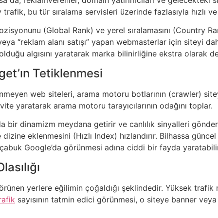
trafik, bu tür sıralama servisleri üzerinde fazlasıyla hızlı ve
pozisyonunu (Global Rank) ve yerel sıralamasını (Country Rank
ı” veya “reklam alanı satışı” yapan webmasterlar için siteyi da
olduğu algısını yaratarak marka bilinirliğine ekstra olarak de
get’ın Tetiklenmesi
enmeyen web siteleri, arama motoru botlarının (crawler) site
ivite yaratarak arama motoru tarayıcılarının odağını toplar.
da bir dinamizm meydana getirir ve canlılık sinyalleri gönderi
dizine eklenmesini (Hızlı Index) hızlandırır. Bilhassa güncel
a çabuk Google’da görünmesi adına ciddi bir fayda yaratabilir
lasılığı
 görünen yerlere eğilimin çoğaldığı şeklindedir. Yüksek trafik 
rafik
sayısının tatmin edici görünmesi, o siteye banner veya