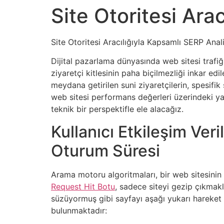
Site Otoritesi Ara
Site Otoritesi Aracılığıyla Kapsamlı SERP Anali
Dijital pazarlama dünyasında web sitesi trafiği
ziyaretçi kitlesinin paha biçilmezliği inkar e
meydana getirilen suni ziyaretçilerin, spesifik
web sitesi performans değerleri üzerindeki yapıc
teknik bir perspektifle ele alacağız.
Kullanıcı Etkileşim Veri
Oturum Süresi
Arama motoru algoritmaları, bir web sitesinin 
Request Hit Botu
, sadece siteyi gezip çıkmak
süzüyormuş gibi sayfayı aşağı yukarı hareket ett
bulunmaktadır: