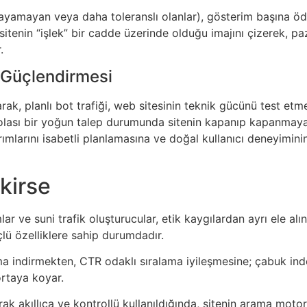
anlayamayan veya daha toleranslı olanlar), gösterim başına 
r, sitenin “işlek” bir cadde üzerinde olduğu imajını çizerek, 
.
 Güçlendirmesi
ak, planlı bot trafiği, web sitesinin teknik gücünü test etmek
ve olası bir yoğun talep durumunda sitenin kapanıp kapanmaya
tırımlarını isabetli planlamasına ve doğal kullanıcı deneyimi
kirse
lar ve suni trafik oluşturucular, etik kaygılardan ayrı ele alı
ü özelliklere sahip durumdadır.
muma indirmekten, CTR odaklı sıralama iyileşmesine; çabuk 
ortaya koyar.
larak akıllıca ve kontrollü kullanıldığında, sitenin arama mot