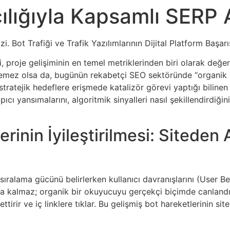
cılığıyla Kapsamlı SERP 
zi. Bot Trafiği ve Trafik Yazılımlarının Dijital Platform Başa
, proje gelişiminin en temel metriklerinden biri olarak değerl
dilemez olsa da, bugünün rekabetçi SEO sektöründe “organik hi
 stratejik hedeflere erişmede katalizör görevi yaptığı bilinen
ı yansımalarını, algoritmik sinyalleri nasıl şekillendirdiğini
lerinin İyileştirilmesi: Siteden
sıralama gücünü belirlerken kullanıcı davranışlarını (User Be
la kalmaz; organik bir okuyucuyu gerçekçi biçimde canlandıra
irir ve iç linklere tıklar. Bu gelişmiş bot hareketlerinin site