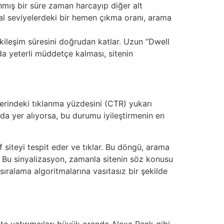
nmış bir süre zaman harcayıp diğer alt
İdeal seviyelerdeki bir hemen çıkma oranı, arama
tkileşim süresini doğrudan katlar. Uzun “Dwell
da yeterli müddetçe kalması, sitenin
erindeki tıklanma yüzdesini (CTR) yukarı
ında yer alıyorsa, bu durumu iyileştirmenin en
 siteyi tespit eder ve tıklar. Bu döngü, arama
r.” Bu sinyalizasyon, zamanla sitenin söz konusu
sıralama algoritmalarına vasıtasız bir şekilde
site yatırımcıları büyük oranda Alexa Rank gibi