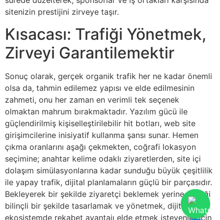
sürede düzelterek, sponsorlar ve iş ortakları karşısında
sitenizin prestijini zirveye taşır.
Kısacası: Trafiği Yönetmek,
Zirveyi Garantilemektir
Sonuç olarak, gerçek organik trafik her ne kadar önemli
olsa da, tahmin edilemez yapısı ve elde edilmesinin
zahmeti, onu her zaman en verimli tek seçenek
olmaktan mahrum bırakmaktadır. Yazılım gücü ile
güçlendirilmiş kişiselleştirilebilir hit botları, web site
girişimcilerine inisiyatif kullanma şansı sunar. Hemen
çıkma oranlarını aşağı çekmekten, coğrafi lokasyon
seçimine; anahtar kelime odaklı ziyaretlerden, site içi
dolaşım simülasyonlarına kadar sunduğu büyük çeşitlilik
ile yapay trafik, dijital planlamaların güçlü bir parçasıdır.
Bekleyerek bir şekilde ziyaretçi beklemek yerine, trafiği
bilinçli bir şekilde tasarlamak ve yönetmek, dijital
ekosistemde rekabet avantajı elde etmek isteyenler için