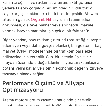
Kullanıcı eğilimi ve reklam stratejileri, aktif görünen
yerlere talebin çoğaldığı eğilimindedir. Ciddi trafik
sayaçları, iş ortakları için bir itibar simgesidir. Bir web
sitesinin günlük
Organik Hit
sayısının tatmin edici
görünmesi, o siteye banner veya sponsorlu makale
vermek isteyen markalar için çekici bir faktördür.
Diğer yandan, bazı reklam şirketleri (bot trafiğini tespit
edemeyen veya daha gevşek olanlar), bin gösterim başı
maliyet (CPM) modellerinde bu trafikten para elde
edilmesine izin verebilir. Suni hit, sitenin “işlek” bir
meydan üzerinde olduğu izlenimini yaratarak, anlaşma
potansiyelini katlar ve sitenin ekonomik değerini zirveye
taşımaya olanak sağlar.
Performans Ölçümü ve Altyapı
Optimizasyonu
Arama motoru optimizasyonu haricinde bir teknik
avantaj olarak, sistemli bot trafiği, web sitesinin sunucu