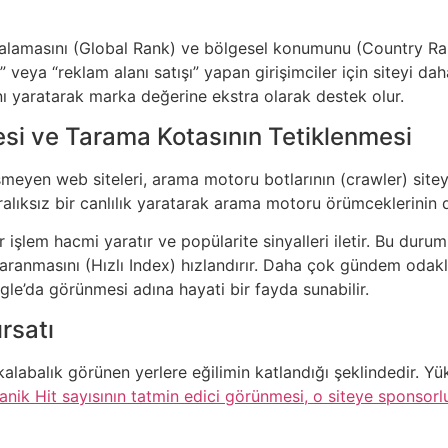
ralamasını (Global Rank) ve bölgesel konumunu (Country Rank)
” veya “reklam alanı satışı” yapan girişimciler için siteyi dah
ını yaratarak marka değerine ekstra olarak destek olur.
mesi ve Tarama Kotasının Tetiklenmesi
ğişmeyen web siteleri, arama motoru botlarının (crawler) si
ralıksız bir canlılık yaratarak arama motoru örümceklerinin d
işlem hacmi yaratır ve popülarite sinyalleri iletir. Bu durum,
taranmasını (Hızlı Index) hızlandırır. Daha çok gündem odakl
gle’da görünmesi adına hayati bir fayda sunabilir.
ırsatı
kalabalık görünen yerlere eğilimin katlandığı şeklindedir. Yükse
anik Hit sayısının tatmin edici görünmesi, o siteye sponsor