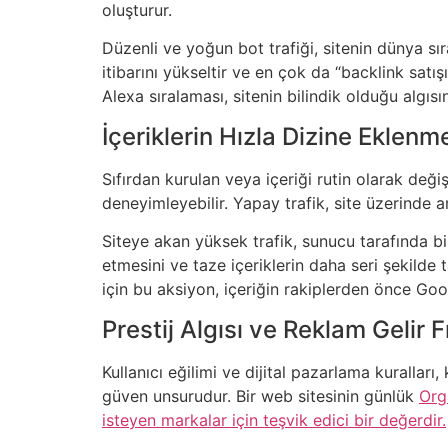
oluşturur.
Düzenli ve yoğun bot trafiği, sitenin dünya sı
itibarını yükseltir ve en çok da “backlink satışı
Alexa sıralaması, sitenin bilindik olduğu algıs
İçeriklerin Hızla Dizine Eklen
Sıfırdan kurulan veya içeriği rutin olarak de
deneyimleyebilir. Yapay trafik, site üzerinde a
Siteye akan yüksek trafik, sunucu tarafında bir 
etmesini ve taze içeriklerin daha seri şekilde 
için bu aksiyon, içeriğin rakiplerden önce Goo
Prestij Algısı ve Reklam Gelir F
Kullanıcı eğilimi ve dijital pazarlama kuralları, 
güven unsurudur. Bir web sitesinin günlük
Org
isteyen markalar için teşvik edici bir değerdir.