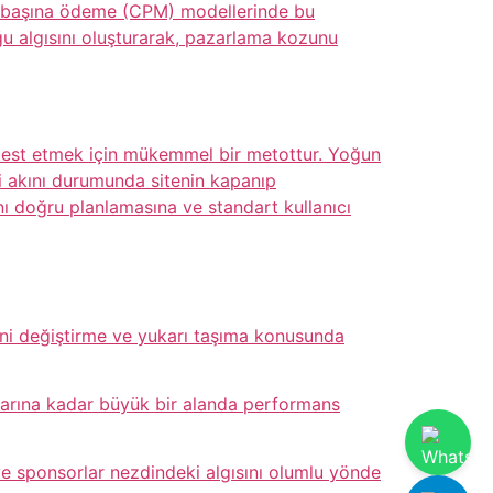
rim başına ödeme (CPM) modellerinde bu
duğu algısını oluşturarak, pazarlama kozunu
nı test etmek için mükemmel bir metottur. Yoğun
çi akını durumunda sitenin kapanıp
nı doğru planlamasına ve standart kullanıcı
lerini değiştirme ve yukarı taşıma konusunda
ibarına kadar büyük bir alanda performans
rı ve sponsorlar nezdindeki algısını olumlu yönde