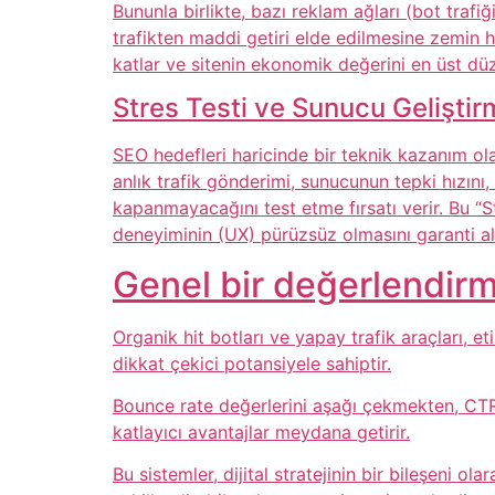
Bununla birlikte, bazı reklam ağları (bot tra
trafikten maddi getiri elde edilmesine zemin ha
katlar ve sitenin ekonomik değerini en üst dü
Stres Testi ve Sunucu Geliştir
SEO hedefleri haricinde bir teknik kazanım ola
anlık trafik gönderimi, sunucunun tepki hızını
kapanmayacağını test etme fırsatı verir. Bu “S
deneyiminin (UX) pürüzsüz olmasını garanti al
Genel bir değerlendir
Organik hit botları ve yapay trafik araçları, e
dikkat çekici potansiyele sahiptir.
Bounce rate değerlerini aşağı çekmekten, CTR
katlayıcı avantajlar meydana getirir.
Bu sistemler, dijital stratejinin bir bileşeni o