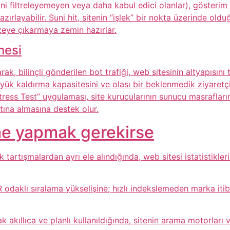
fiğini filtreleyemeyen veya daha kabul edici olanlar), göste
zırlayabilir. Suni hit, sitenin “işlek” bir nokta üzerinde ol
zeye çıkarmaya zemin hazırlar.
mesi
rak, bilinçli gönderilen bot trafiği, web sitesinin altyapısı
, yük kaldırma kapasitesini ve olası bir beklenmedik ziyaret
tress Test” uygulaması, site kurucularının sunucu masrafları
tına almasına destek olur.
me yapmak gerekirse
tik tartışmalardan ayrı ele alındığında, web sitesi istatistik
 odaklı sıralama yükselişine; hızlı indekslemeden marka it
larak akıllıca ve planlı kullanıldığında, sitenin arama motorla