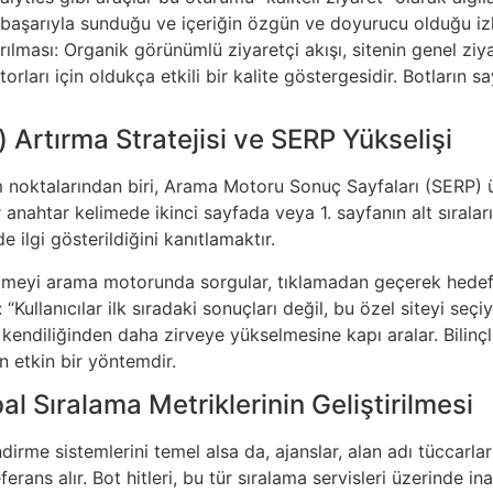
i başarıyla sunduğu ve içeriğin özgün ve doyurucu olduğu izl
rılması: Organik görünümlü ziyaretçi akışı, sitenin genel zi
arı için oldukça etkili bir kalite göstergesidir. Botların sa
 Artırma Stratejisi ve SERP Yükselişi
nım noktalarından biri, Arama Motoru Sonuç Sayfaları (SERP)
r anahtar kelimede ikinci sayfada veya 1. sayfanın alt sırala
e ilgi gösterildiğini kanıtlamaktır.
kelimeyi arama motorunda sorgular, tıklamadan geçerek hedef
Kullanıcılar ilk sıradaki sonuçları değil, bu özel siteyi seçi
endiliğinden daha zirveye yükselmesine kapı aralar. Bilinçli
n etkin bir yöntemdir.
al Sıralama Metriklerinin Geliştirilmesi
me sistemlerini temel alsa da, ajanslar, alan adı tüccarları
erans alır. Bot hitleri, bu tür sıralama servisleri üzerinde in