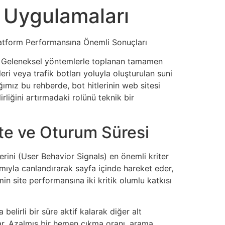
 Uygulamaları
Platform Performansına Önemli Sonuçları
ir. Geleneksel yöntemlerle toplanan tamamen
i veya trafik botları yoluyla oluşturulan suni
ığımız bu rehberde, bot hitlerinin web sitesi
irliğini artırmadaki rolünü teknik bir
ate ve Oturum Süresi
rini (User Behavior Signals) en önemli kriter
amıyla canlandırarak sayfa içinde hareket eder,
in site performansına iki kritik olumlu katkısı
elirli bir süre aktif kalarak diğer alt
ılar. Azalmış bir hemen çıkma oranı, arama