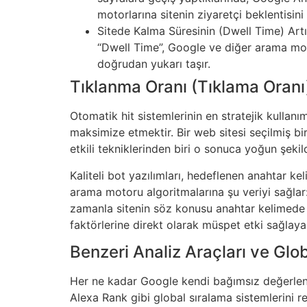
motorlarına sitenin ziyaretçi beklentisin
Sitede Kalma Süresinin (Dwell Time) Artı
“Dwell Time”, Google ve diğer arama motorl
doğrudan yukarı taşır.
Tıklanma Oranı (Tıklama Oranı)
Otomatik hit sistemlerinin en stratejik kulla
maksimize etmektir. Bir web sitesi seçilmiş bi
etkili tekniklerinden biri o sonuca yoğun şekild
Kaliteli bot yazılımları, hedeflenen anahtar 
arama motoru algoritmalarına şu veriyi sağlar: “
zamanla sitenin söz konusu anahtar kelimede k
faktörlerine direkt olarak müspet etki sağlaya
Benzeri Analiz Araçları ve Glob
Her ne kadar Google kendi bağımsız değerlendir
Alexa Rank gibi global sıralama sistemlerini ref