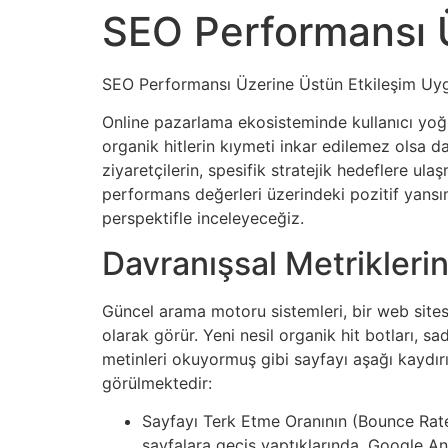
SEO Performansı Ü
SEO Performansı Üzerine Üstün Etkileşim Uygul
Online pazarlama ekosisteminde kullanıcı yoğu
organik hitlerin kıymeti inkar edilemez olsa d
ziyaretçilerin, spesifik stratejik hedeflere ul
performans değerleri üzerindeki pozitif yansımal
perspektifle inceleyeceğiz.
Davranışsal Metrikleri
Güncel arama motoru sistemleri, bir web sites
olarak görür. Yeni nesil organik hit botları, 
metinleri okuyormuş gibi sayfayı aşağı kaydırır
görülmektedir:
Sayfayı Terk Etme Oranının (Bounce Rate) A
sayfalara geçiş yaptıklarında, Google Ana