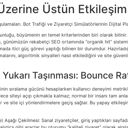
zerine Üstün Etkileşim
amaları. Bot Trafiği ve Ziyaretçi Simülatörlerinin Dijital 
nluğu, büyümenin en temel kriterlerinden biri olarak bilin
a, günümüzün rekabetçi SEO ortamında “organik hit” sistemler
aşmada itici güç görevi yaptığı bilinen bir durumdur. Hazırlad
arını, algoritmik sinyalleri nasıl etkilediğini ve site güvenil
n Yukarı Taşınması: Bounce R
inin sıralama gücünü hesaplarken kullanıcı deneyimi metrikle
sadece siteyi açıp çıkmakla kalmaz; normal bir insanı tam anl
 ve site içi yönlendirmelere geçiş sağlar. Bu yapay etkileşim
şağı Çekilmesi: Sanal ziyaretçiler, giriş yaptıkları sayfada b
lytics gibi araçlar bu oturumu “kaliteli ziyaret” olarak alg