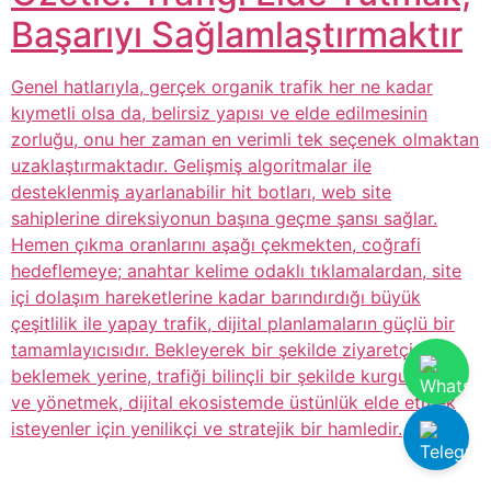
Başarıyı Sağlamlaştırmaktır
Genel hatlarıyla, gerçek organik trafik her ne kadar
kıymetli olsa da, belirsiz yapısı ve elde edilmesinin
zorluğu, onu her zaman en verimli tek seçenek olmaktan
uzaklaştırmaktadır. Gelişmiş algoritmalar ile
desteklenmiş ayarlanabilir hit botları, web site
sahiplerine direksiyonun başına geçme şansı sağlar.
Hemen çıkma oranlarını aşağı çekmekten, coğrafi
hedeflemeye; anahtar kelime odaklı tıklamalardan, site
içi dolaşım hareketlerine kadar barındırdığı büyük
çeşitlilik ile yapay trafik, dijital planlamaların güçlü bir
tamamlayıcısıdır. Bekleyerek bir şekilde ziyaretçi
beklemek yerine, trafiği bilinçli bir şekilde kurgulamak
ve yönetmek, dijital ekosistemde üstünlük elde etmek
isteyenler için yenilikçi ve stratejik bir hamledir.