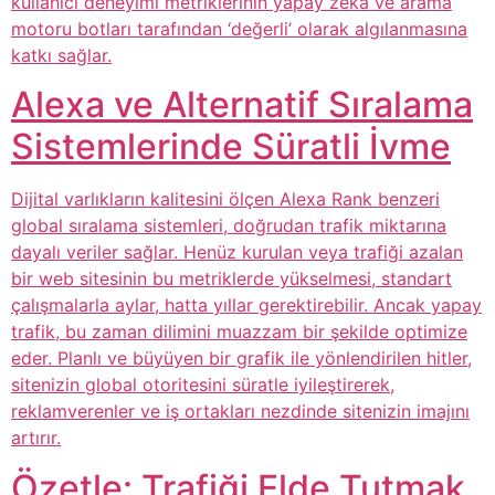
kullanıcı deneyimi metriklerinin yapay zeka ve arama
motoru botları tarafından ‘değerli’ olarak algılanmasına
katkı sağlar.
Alexa ve Alternatif Sıralama
Sistemlerinde Süratli İvme
Dijital varlıkların kalitesini ölçen Alexa Rank benzeri
global sıralama sistemleri, doğrudan trafik miktarına
dayalı veriler sağlar. Henüz kurulan veya trafiği azalan
bir web sitesinin bu metriklerde yükselmesi, standart
çalışmalarla aylar, hatta yıllar gerektirebilir. Ancak yapay
trafik, bu zaman dilimini muazzam bir şekilde optimize
eder. Planlı ve büyüyen bir grafik ile yönlendirilen hitler,
sitenizin global otoritesini süratle iyileştirerek,
reklamverenler ve iş ortakları nezdinde sitenizin imajını
artırır.
Özetle: Trafiği Elde Tutmak,