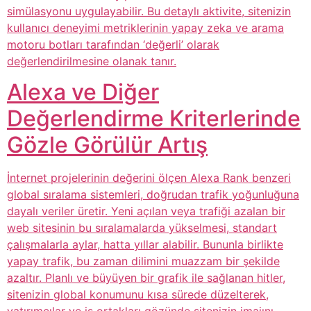
simülasyonu uygulayabilir. Bu detaylı aktivite, sitenizin
kullanıcı deneyimi metriklerinin yapay zeka ve arama
motoru botları tarafından ‘değerli’ olarak
değerlendirilmesine olanak tanır.
Alexa ve Diğer
Değerlendirme Kriterlerinde
Gözle Görülür Artış
İnternet projelerinin değerini ölçen Alexa Rank benzeri
global sıralama sistemleri, doğrudan trafik yoğunluğuna
dayalı veriler üretir. Yeni açılan veya trafiği azalan bir
web sitesinin bu sıralamalarda yükselmesi, standart
çalışmalarla aylar, hatta yıllar alabilir. Bununla birlikte
yapay trafik, bu zaman dilimini muazzam bir şekilde
azaltır. Planlı ve büyüyen bir grafik ile sağlanan hitler,
sitenizin global konumunu kısa sürede düzelterek,