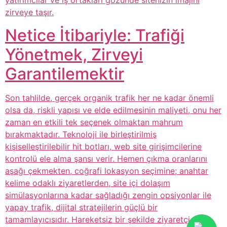
yatırımcılar ve iş ortakları gözünde sitenizin imajını
zirveye taşır.
Netice İtibariyle: Trafiği
Yönetmek, Zirveyi
Garantilemektir
Son tahlilde, gerçek organik trafik her ne kadar önemli
olsa da, riskli yapısı ve elde edilmesinin maliyeti, onu her
zaman en etkili tek seçenek olmaktan mahrum
bırakmaktadır. Teknoloji ile birleştirilmiş
kişiselleştirilebilir hit botları, web site girişimcilerine
kontrolü ele alma şansı verir. Hemen çıkma oranlarını
aşağı çekmekten, coğrafi lokasyon seçimine; anahtar
kelime odaklı ziyaretlerden, site içi dolaşım
simülasyonlarına kadar sağladığı zengin opsiyonlar ile
yapay trafik, dijital stratejilerin güçlü bir
tamamlayıcısıdır. Hareketsiz bir şekilde ziyaretçi