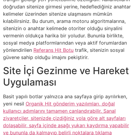
doğrudan sitenize girmesi yerine, hedeflediğiniz anahtar
kelimeler üzerinden sitenize ulaşmasını mümkün
kılabilirsiniz. Bu durum, arama motoru algoritmalarına,
sitenizin o anahtar kelimede otoriter olduğu sinyalini
vermenin oldukça harika bir yoludur. Bununla birlikte,
sosyal medya platformlarından veya aktif forumlardan
yönlendirilen
Referans Hit Botu
trafik, sitenizin sosyal
güvene sahip olduğu imajını pekiştirir.
Site İçi Gezinme ve Hareket
Uygulaması
Basit yapılı botlar yalnızca ana sayfaya girip ayrılırken,
yeni nesil
Organik Hit gönderim yazılımları, doğal
kullanıcı adımlarını tamamen canlandırabilir. Sanal
ziyaretçiler, sitenizde çizdiğiniz yola göre alt sayfaları
dolaşabilir, sayfa içinde aşağı yukarı kaydırma yapabilir
ve bununla da kalmayıp belirli noktalara tıklama