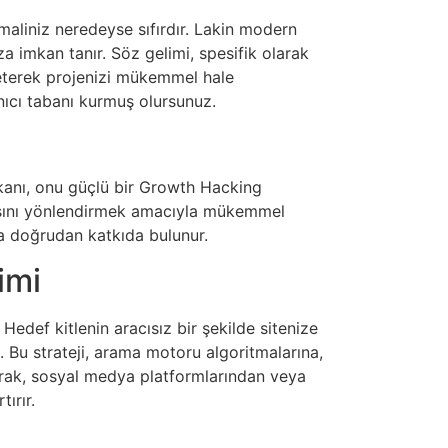
imaliniz neredeyse sıfırdır. Lakin modern
a imkan tanır. Söz gelimi, spesifik olarak
reterek projenizi mükemmel hale
anıcı tabanı kurmuş olursunuz.
mkanı, onu güçlü bir Growth Hacking
 algısını yönlendirmek amacıyla mükemmel
ına doğrudan katkıda bulunur.
imi
 Hedef kitlenin aracısız bir şekilde sitenize
. Bu strateji, arama motoru algoritmalarına,
larak, sosyal medya platformlarından veya
tırır.