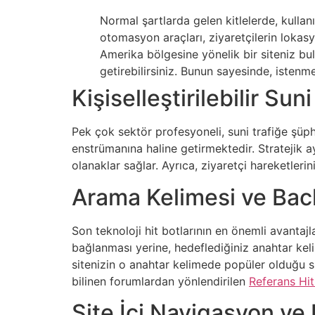
Normal şartlarda gelen kitlelerde, kullan
otomasyon araçları, ziyaretçilerin lokasy
Amerika bölgesine yönelik bir siteniz bu
getirebilirsiniz. Bunun sayesinde, istenm
Kişiselleştirilebilir Sun
Pek çok sektör profesyoneli, suni trafiğe şüph
enstrümanına haline getirmektedir. Stratejik ay
olanaklar sağlar. Ayrıca, ziyaretçi hareketler
Arama Kelimesi ve Back
Son teknoloji hit botlarının en önemli avantajla
bağlanması yerine, hedeflediğiniz anahtar keli
sitenizin o anahtar kelimede popüler olduğu s
bilinen forumlardan yönlendirilen
Referans Hit
Site İçi Navigasyon ve