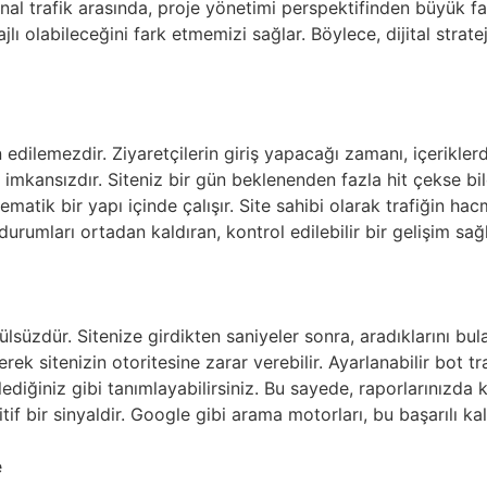
 sanal trafik arasında, proje yönetimi perspektifinden büyük far
lı olabileceğini fark etmemizi sağlar. Böylece, dijital stratej
edilemezdir. Ziyaretçilerin giriş yapacağı zamanı, içerikl
mkansızdır. Siteniz bir gün beklenenden fazla hit çekse bil
stematik bir yapı içinde çalışır. Site sahibi olarak trafiğin 
 durumları ortadan kaldıran, kontrol edilebilir bir gelişim s
süzdür. Sitenize girdikten saniyeler sonra, aradıklarını bul
sitenizin otoritesine zarar verebilir. Ayarlanabilir bot trafi
lediğiniz gibi tanımlayabilirsiniz. Bu sayede, raporlarınızda 
itif bir sinyaldir. Google gibi arama motorları, bu başarılı ka
e