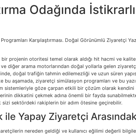
ırma Odağında İstikrarlı
t Programları Karşılaştırması. Doğal Görünümlü Ziyaretçi Ya
bir projenin otoritesi temel olarak aldığı hit hacmi ve kalite
 ve diğer arama motorlarından doğal yollarla gelen ziyaretçi
e, doğal trafiğin tahmin edilemezliği ve uzun süren yapısı, 
şte bu aşamada, ziyaretçi simülasyon programları ve bu yazıl
tim sistemleriyle göze çarpan etkili bir çözüm olarak kendi
klerinin dikkatini çekmek adına önemli bir fayda sunabilmekte
k sizi sektördeki rakiplerin bir adım ötesine geçirebilir.
 ile Yapay Ziyaretçi Arasındak
retçilerin nereden geldiği ve kullanıcı eğilimi değerli bilgiler