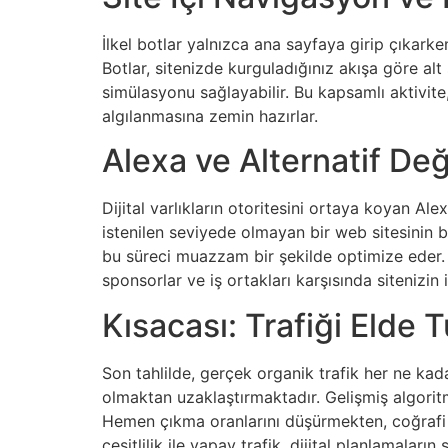
İlkel botlar yalnızca ana sayfaya girip çıkarke
Botlar, sitenizde kurguladığınız akışa göre alt 
simülasyonu sağlayabilir. Bu kapsamlı aktivite,
algılanmasına zemin hazırlar.
Alexa ve Alternatif De
Dijital varlıkların otoritesini ortaya koyan Al
istenilen seviyede olmayan bir web sitesinin bu
bu süreci muazzam bir şekilde optimize eder. Pl
sponsorlar ve iş ortakları karşısında sitenizin it
Kısacası: Trafiği Elde
Son tahlilde, gerçek organik trafik her ne kad
olmaktan uzaklaştırmaktadır. Gelişmiş algoritmal
Hemen çıkma oranlarını düşürmekten, coğrafi h
çeşitlilik ile yapay trafik, dijital planlamaları