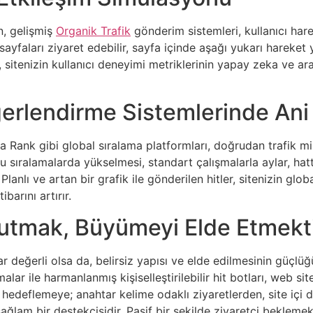
n, gelişmiş
Organik Trafik
gönderim sistemleri, kullanıcı harek
sayfaları ziyaret edebilir, sayfa içinde aşağı yukarı hareket y
 sitenizin kullanıcı deneyimi metriklerinin yapay zeka ve ara
ğerlendirme Sistemlerinde Ani 
exa Rank gibi global sıralama platformları, doğrudan trafik mik
 sıralamalarda yükselmesi, standart çalışmalarla aylar, hatta y
anlı ve artan bir grafik ile gönderilen hitler, sitenizin glo
ibarını artırır.
 Tutmak, Büyümeyi Elde Etmekt
ar değerli olsa da, belirsiz yapısı ve elde edilmesinin güçl
ar ile harmanlanmış kişiselleştirilebilir hit botları, web site
edeflemeye; anahtar kelime odaklı ziyaretlerden, site içi 
n sağlam bir destekçisidir. Pasif bir şekilde ziyaretçi beklemek