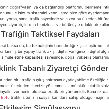
ıcının coğrafyasını ya da bağlandığı platformu belirleme iht
onunu ve işletim sistemini kendi isteğinize göre ayarlamanız
lunuyorsa, sanal trafik sayesinde yalnızca bu ülkeden hit ü
eyen ziyaretçilerden temizlenir ve bütünüyle odaklı bir kull
i Trafiğin Taktiksel Faydaları
eci baksa da, bu teknolojinin barındırdığı kişiselleştirme i
arlanmış bir yapay trafik akışı, dijital varlığınızın dijital
ini simüle etme kapasitesi sayesinde, doğal yükseliş planlar
link Tabanlı Ziyaretçi Gönder
rından biri, trafiğin çıkış noktasını ayarlayabilme özelliğidir.
meler üzerinden sitenize yönlenmesini mümkün kılabilirsiniz
inyalini vermenin oldukça pratik bir yöntemidir. Buna ek o
 Botu
trafik, sitenizin sosyal kanıtlara sahip olduğu imajını ar
 Etkileşim Simülasyonu