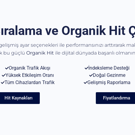
ıralama ve Organik Hit 
, gelişmiş ayar seçenekleri ile performansınızı arttırarak m
ak bu güçlü
Organik
Hit
ile dijital dünyada başarılı olmanın 
Organik Trafik Akışı
İndeksleme Desteği
Yüksek Etkileşim Oranı
Doğal Gezinme
Tüm Cihazlardan Trafik
Gelişmiş Raporlama
Hit Kaynakları
Fiyatlandırma