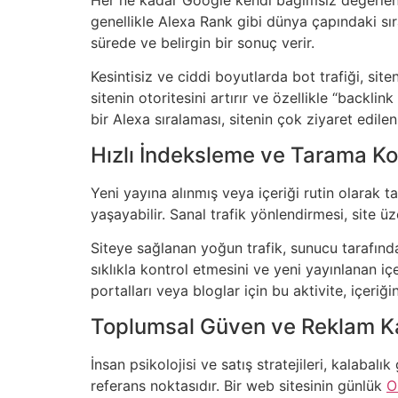
genellikle Alexa Rank gibi dünya çapındaki sıra
sürede ve belirgin bir sonuç verir.
Kesintisiz ve ciddi boyutlarda bot trafiği, sit
sitenin otoritesini artırır ve özellikle “backlin
bir Alexa sıralaması, sitenin çok ziyaret edilen
Hızlı İndeksleme ve Tarama Kot
Yeni yayına alınmış veya içeriği rutin olarak 
yaşayabilir. Sanal trafik yönlendirmesi, site ü
Siteye sağlanan yoğun trafik, sunucu tarafında
sıklıkla kontrol etmesini ve yeni yayınlanan iç
portalları veya bloglar için bu aktivite, içeriğ
Toplumsal Güven ve Reklam Ka
İnsan psikolojisi ve satış stratejileri, kalabal
referans noktasıdır. Bir web sitesinin günlük
O