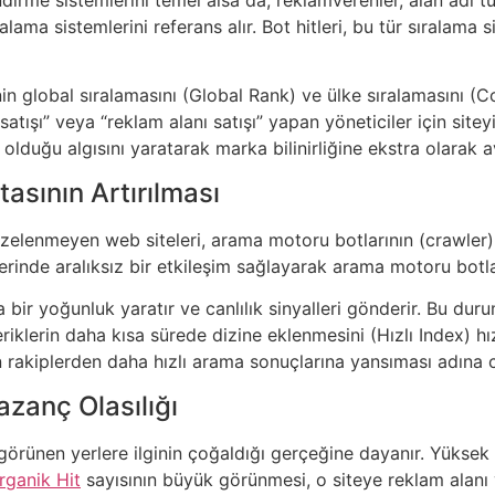
lama sistemlerini referans alır. Bot hitleri, bu tür sıralama
enin global sıralamasını (Global Rank) ve ülke sıralamasını (C
k satışı” veya “reklam alanı satışı” yapan yöneticiler için sitey
 olduğu algısını yaratarak marka bilinirliğine ekstra olarak a
asının Artırılması
tazelenmeyen web siteleri, arama motoru botlarının (crawler)
zerinde aralıksız bir etkileşim sağlayarak arama motoru botla
 bir yoğunluk yaratır ve canlılık sinyalleri gönderir. Bu du
eriklerin daha kısa sürede dizine eklenmesini (Hızlı Index) hı
in rakiplerden daha hızlı arama sonuçlarına yansıması adına ci
zanç Olasılığı
ık görünen yerlere ilginin çoğaldığı gerçeğine dayanır. Yüksek 
rganik Hit
sayısının büyük görünmesi, o siteye reklam alanı