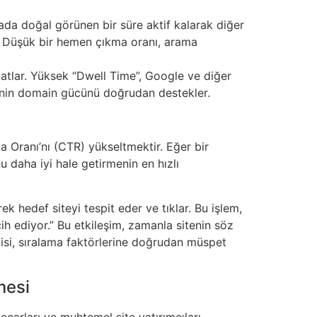
fada doğal görünen bir süre aktif kalarak diğer
er. Düşük bir hemen çıkma oranı, arama
katlar. Yüksek “Dwell Time”, Google ve diğer
itenin domain gücünü doğrudan destekler.
a Oranı’nı (CTR) yükseltmektir. Eğer bir
u daha iyi hale getirmenin en hızlı
 hedef siteyi tespit eder ve tıklar. Bu işlem,
cih ediyor.” Bu etkileşim, zamanla sitenin söz
jisi, sıralama faktörlerine doğrudan müspet
mesi
carları ve muhtemel site yatırımcıları