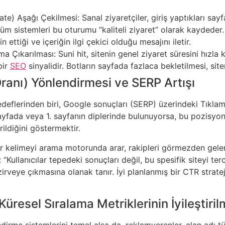
te) Aşağı Çekilmesi: Sanal ziyaretçiler, giriş yaptıkları say
ölçüm sistemleri bu oturumu “kaliteli ziyaret” olarak kayded
n ettiği ve içeriğin ilgi çekici olduğu mesajını iletir.
Çıkarılması: Suni hit, sitenin genel ziyaret süresini hızla 
bir
SEO
sinyalidir. Botların sayfada fazlaca bekletilmesi, s
ranı) Yönlendirmesi ve SERP Artışı
hedeflerinden biri, Google sonuçları (SERP) üzerindeki Tıklam
 sayfada veya 1. sayfanın diplerinde bulunuyorsa, bu pozisyon
erildiğini göstermektir.
r kelimeyi arama motorunda arar, rakipleri görmezden gelerek
“Kullanıcılar tepedeki sonuçları değil, bu spesifik siteyi ter
rveye çıkmasına olanak tanır. İyi planlanmış bir CTR strate
Küresel Sıralama Metriklerinin İyileştiril
rme sistemlerini temel alsa da, reklamverenler, alan adı tüc