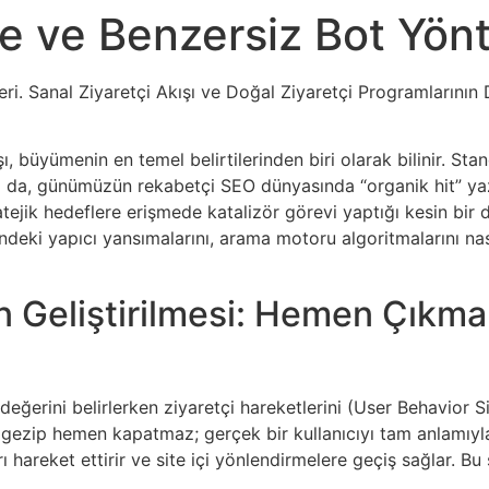
 ve Benzersiz Bot Yönt
. Sanal Ziyaretçi Akışı ve Doğal Ziyaretçi Programlarının 
, büyümenin en temel belirtilerinden biri olarak bilinir. St
sa da, günümüzün rekabetçi SEO dünyasında “organik hit” yazıl
tratejik hedeflere erişmede katalizör görevi yaptığı kesin b
deki yapıcı yansımalarını, arama motoru algoritmalarını nasıl
nın Geliştirilmesi: Hemen Çıkm
değerini belirlerken ziyaretçi hareketlerini (User Behavior S
 gezip hemen kapatmaz; gerçek bir kullanıcıyı tam anlamıyla 
 hareket ettirir ve site içi yönlendirmelere geçiş sağlar. B