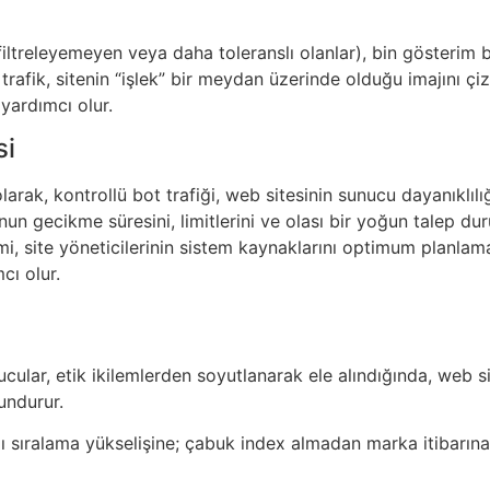
i filtreleyemeyen veya daha toleranslı olanlar), bin gösterim
 trafik, sitenin “işlek” bir meydan üzerinde olduğu imajını ç
yardımcı olur.
si
larak, kontrollü bot trafiği, web sitesinin sunucu dayanıklılığ
unun gecikme süresini, limitlerini ve olası bir yoğun talep 
emi, site yöneticilerinin sistem kaynaklarını optimum planla
ı olur.
ucular, etik ikilemlerden soyutlanarak ele alındığında, web si
undurur.
lı sıralama yükselişine; çabuk index almadan marka itibarı