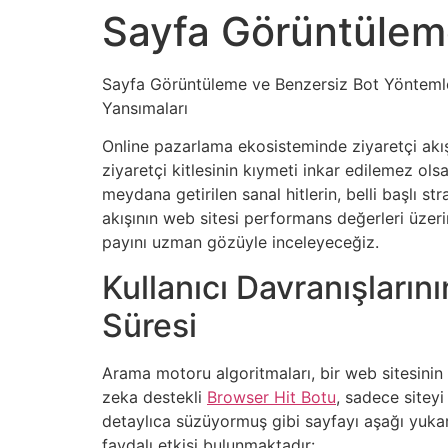
Sayfa Görüntüleme
Sayfa Görüntüleme ve Benzersiz Bot Yöntemleri
Yansımaları
Online pazarlama ekosisteminde ziyaretçi akışı
ziyaretçi kitlesinin kıymeti inkar edilemez ol
meydana getirilen sanal hitlerin, belli başlı s
akışının web sitesi performans değerleri üzerin
payını uzman gözüyle inceleyeceğiz.
Kullanıcı Davranışları
Süresi
Arama motoru algoritmaları, bir web sitesinin 
zeka destekli
Browser Hit Botu
, sadece siteyi
detaylıca süzüyormuş gibi sayfayı aşağı yukarı
faydalı etkisi bulunmaktadır: