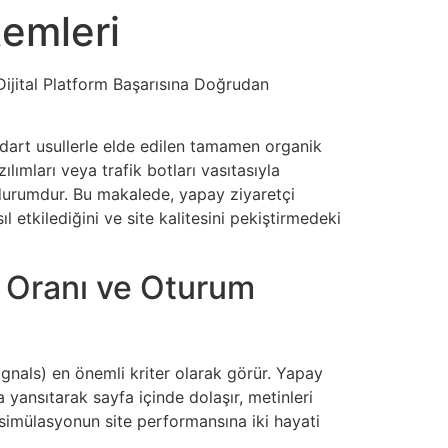
emleri
Dijital Platform Başarısına Doğrudan
andart usullerle elde edilen tamamen organik
ımları veya trafik botları vasıtasıyla
ir durumdur. Bu makalede, yapay ziyaretçi
 etkilediğini ve site kalitesini pekiştirmedeki
a Oranı ve Oturum
ignals) en önemli kriter olarak görür. Yapay
yansıtarak sayfa içinde dolaşır, metinleri
u simülasyonun site performansına iki hayati