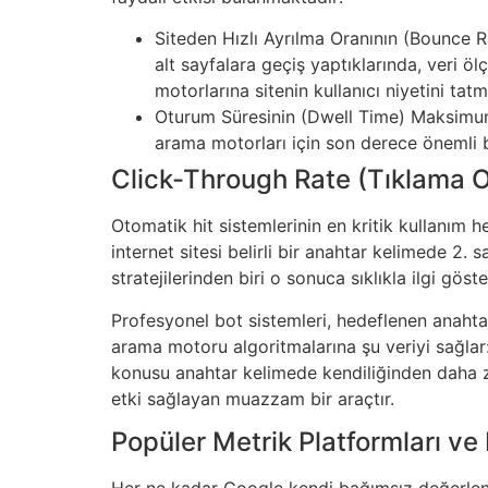
Siteden Hızlı Ayrılma Oranının (Bounce Ra
alt sayfalara geçiş yaptıklarında, veri 
motorlarına sitenin kullanıcı niyetini tatmi
Oturum Süresinin (Dwell Time) Maksimuma 
arama motorları için son derece önemli 
Click-Through Rate (Tıklama O
Otomatik hit sistemlerinin en kritik kullanım 
internet sitesi belirli bir anahtar kelimede 2.
stratejilerinden biri o sonuca sıklıkla ilgi göst
Profesyonel bot sistemleri, hedeflenen anahta
arama motoru algoritmalarına şu veriyi sağlar: 
konusu anahtar kelimede kendiliğinden daha zi
etki sağlayan muazzam bir araçtır.
Popüler Metrik Platformları ve 
Her ne kadar Google kendi bağımsız değerlendi