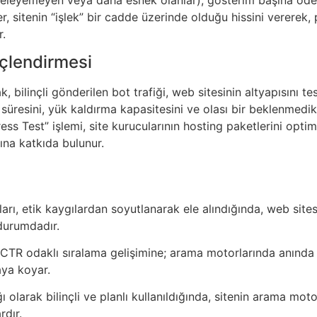
er, sitenin “işlek” bir cadde üzerinde olduğu hissini vererek,
r.
üçlendirmesi
k, bilinçli gönderilen bot trafiği, web sitesinin altyapısını t
süresini, yük kaldırma kapasitesini ve olası bir beklenmedik
ss Test” işlemi, site kurucularının hosting paketlerini opt
na katkıda bulunur.
ları, etik kaygılardan soyutlanarak ele alındığında, web sites
urumdadır.
, CTR odaklı sıralama gelişimine; arama motorlarında anın
aya koyar.
ğı olarak bilinçli ve planlı kullanıldığında, sitenin arama mot
rdır.