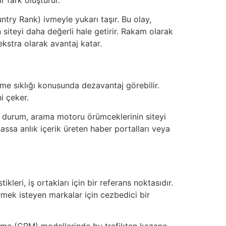
untry Rank) ivmeyle yukarı taşır. Bu olay,
n siteyi daha değerli hale getirir. Rakam olarak
ekstra olarak avantaj katar.
me sıklığı konusunda dezavantaj görebilir.
i çeker.
Bu durum, arama motoru örümceklerinin siteyi
hassa anlık içerik üreten haber portalları veya
tikleri, iş ortakları için bir referans noktasıdır.
mek isteyen markalar için cezbedici bir
ödeme (CPM) modellerinde bu trafikten kazanç