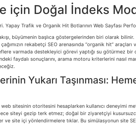
 için Doğal İndeks Mod
. Yapay Trafik ve Organik Hit Botlarının Web Sayfası Perfor
akışı, büyümenin başlıca göstergelerinden biri olarak bilin
, çağımızın rekabetçi SEO arenasında “organik hit” araçları v
 hedeflere varmada destekleyici görevi yaptığı su götürmez b
eki faydalı sonuçlarını, arama motoru kriterlerini nasıl manip
eceğiz.
rilerinin Yukarı Taşınması: He
 web sitesinin otoritesini hesaplarken kullanıcı deneyimi me
dece siteyi gezip terk etmez; doğal bir ziyaretçiyi kusursuz
r ve site içi yönlendirmelere tıklar. Bu simülasyonun site SE