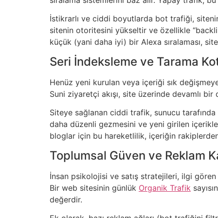
İstikrarlı ve ciddi boyutlarda bot trafiği, sit
sitenin otoritesini yükseltir ve özellikle “back
küçük (yani daha iyi) bir Alexa sıralaması, sit
Seri İndeksleme ve Tarama Ko
Henüz yeni kurulan veya içeriği sık değişmeye
Suni ziyaretçi akışı, site üzerinde devamlı b
Siteye sağlanan ciddi trafik, sunucu tarafında
daha düzenli gezmesini ve yeni girilen içerikle
bloglar için bu hareketlilik, içeriğin rakiplerd
Toplumsal Güven ve Reklam Ka
İnsan psikolojisi ve satış stratejileri, ilgi göre
Bir web sitesinin günlük
Organik Trafik
sayısın
değerdir.
Ek olarak, bazı reklam ağları (bot trafiğini 