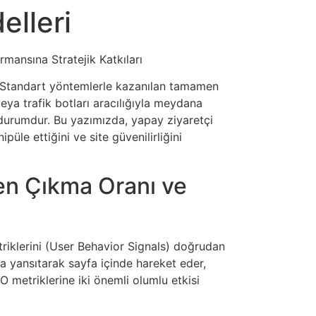
elleri
mansına Stratejik Katkıları
ir. Standart yöntemlerle kazanılan tamamen
eya trafik botları aracılığıyla meydana
ir durumdur. Bu yazımızda, yapay ziyaretçi
üle ettiğini ve site güvenilirliğini
men Çıkma Oranı ve
triklerini (User Behavior Signals) doğrudan
ca yansıtarak sayfa içinde hareket eder,
O metriklerine iki önemli olumlu etkisi