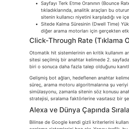
Sayfayı Terk Etme Oranının (Bounce Rate)
tıkladıklarında, analitik araçları bu otur
sitenin kullanıcı niyetini karşıladığı ve içe
Sitede Kalma Süresinin (Dwell Time) Yüks
diğer arama motorları için gerçekten etki
Click-Through Rate (Tıklama Or
Otomatik hit sistemlerinin en kritik kullanım 
sitesi seçilmiş bir anahtar kelimede 2. sayfad
biri o sonuca daha fazla talep olduğunu kanıtl
Gelişmiş bot ağları, hedeflenen anahtar kelime
süreç, arama motoru algoritmalarına şu veriyi sa
simülasyonu, zamanla sitenin söz konusu anah
stratejisi, sıralama faktörlerine vasıtasız bir 
Alexa ve Dünya Çapında Sırala
Bilinse de Google kendi gizli kriterlerini kullan
sıralama sistemlerini baz alır. Yapay trafik, bu