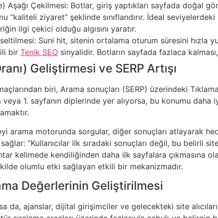
 Aşağı Çekilmesi: Botlar, giriş yaptıkları sayfada doğal gör
umu “kaliteli ziyaret” şeklinde sınıflandırır. İdeal seviyelerd
riğin ilgi çekici olduğu algısını yaratır.
eltilmesi: Suni hit, sitenin ortalama oturum süresini hızla 
li bir
Tenik SEO
sinyalidir. Botların sayfada fazlaca kalması, 
anı) Geliştirmesi ve SERP Artışı
amaçlarından biri, Arama sonuçları (SERP) üzerindeki Tıklama 
a veya 1. sayfanın diplerinde yer alıyorsa, bu konumu daha iy
amaktır.
yi arama motorunda sorgular, diğer sonuçları atlayarak hedef
ğlar: “Kullanıcılar ilk sıradaki sonuçları değil, bu belirli si
tar kelimede kendiliğinden daha ilk sayfalara çıkmasına ol
şekilde olumlu etki sağlayan etkili bir mekanizmadır.
ma Değerlerinin Geliştirilmesi
sa da, ajanslar, dijital girişimciler ve gelecekteki site alıcıl
 tür sıralama araçları üzerinde fazlasıyla çabuk ve belirgin bi