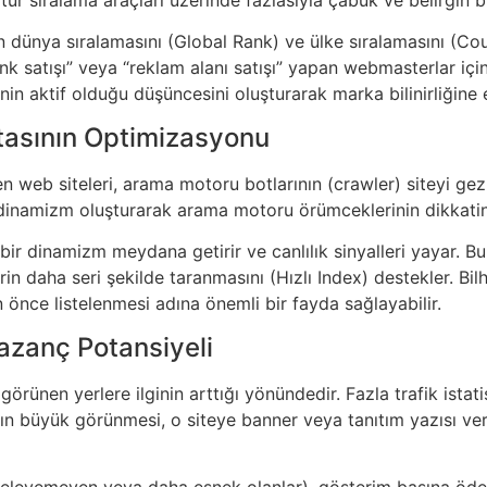
enin dünya sıralamasını (Global Rank) ve ülke sıralamasını (Co
link satışı” veya “reklam alanı satışı” yapan webmasterlar içi
enin aktif olduğu düşüncesini oluşturarak marka bilinirliğine 
tasının Optimizasyonu
n web siteleri, arama motoru botlarının (crawler) siteyi gez
ir dinamizm oluşturarak arama motoru örümceklerinin dikkatin
 bir dinamizm meydana getirir ve canlılık sinyalleri yayar. 
rin daha seri şekilde taranmasını (Hızlı Index) destekler. Bil
en önce listelenmesi adına önemli bir fayda sağlayabilir.
zanç Potansiyeli
n görünen yerlere ilginin arttığı yönündedir. Fazla trafik istatis
ın büyük görünmesi, o siteye banner veya tanıtım yazısı ver
filtreleyemeyen veya daha esnek olanlar), gösterim başına 