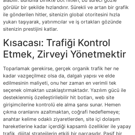
alabilir. Bununla birlikte bot hitleri, bu süreci gözle
görülür bir şekilde hızlandırır. Sürekli ve artan bir grafik
ile gönderilen hitler, sitenizin global otoritesini hızla
yukarı taşıyarak, yatırımcılar ve iş ortakları gözünde
sitenizin prestijini katlar.
Kısacası: Trafiği Kontrol
Etmek, Zirveyi Yönetmektir
Toparlamak gerekirse, gerçek organik trafik her ne
kadar vazgeçilmez olsa da, dalgalı yapısı ve elde
edilmesinin maliyeti, onu her zaman en verimli tek
seçenek olmaktan uzaklaştırmaktadır. Yazılım gücü ile
desteklenmiş özelleştirilebilir hit botları, web site
girişimcilerine kontrolü ele alma şansı sunar. Hemen
çıkma oranlarını azaltmaktan, coğrafi hedeflemeye;
anahtar kelime odaklı ziyaretlerden, site içi dolaşım
hareketlerine kadar içerdiği kapsamlı özellikler ile yapay
trafik, dijital stratejilerin etkili bir parçasıdır. Pasif bir