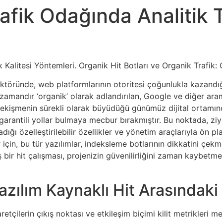
Trafik Odağında Analitik T
ik Kalitesi Yöntemleri. Organik Hit Botları ve Organik Trafik: 
ektöründe, web platformlarının otoritesi çoğunlukla kazandığı
zun zamandır ‘organik’ olarak adlandırılan, Google ve diğer 
 çekişmenin sürekli olarak büyüdüğü günümüz dijital ortamında
ve garantili yollar bulmaya mecbur bırakmıştır. Bu noktada, z
adığı özelleştirilebilir özellikler ve yönetim araçlarıyla ön pl
r için, bu tür yazılımlar, indeksleme botlarının dikkatini çe
bir hit çalışması, projenizin güvenilirliğini zaman kaybetmed
Yazılım Kaynaklı Hit Arasındaki 
aretçilerin çıkış noktası ve etkileşim biçimi kilit metrikleri m