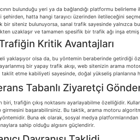
nıcının bulunduğu yeri ya da bağlandığı platformu belirleme 
i şehirden, hatta hangi tarayıcı üzerinden iletileceğini seç
k bir siteniz bulunuyorsa, sanal trafik sayesinde yalnızca 
rafikten uzaklaşır ve tamamen spesifik bir trafik ağı inşa etmi
rafiğin Kritik Avantajları
 yaklaşıyor olsa da, bu yöntemin beraberinde getirdiği özell
yarlanmış bir yapay trafik akışı, web sitenizin arama moto
i taklit etme kabiliyeti sayesinde, doğal yükseliş planlarına h
rans Tabanlı Ziyaretçi Gönde
biri, trafiğin çıkış noktasını ayarlayabilme özelliğidir. Kulla
e girmesini başarabilirsiniz. Bu taktik, arama motoru algorit
ir yöntemidir. Buna ek olarak, sosyal medya platformlarından
onaylara sahip olduğu algısını güçlendirir.
anıcı Davranışı Taklidi