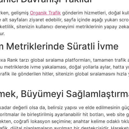
rken, gelişmiş
Organik Trafik
gönderim hizmetleri, doğal kulla
alt sayfaları ziyaret edebilir, sayfa içinde aşağı yukarı scro
ketlilik, sitenizin kullanıcı deneyimi metriklerinin yapay z
ur.
 Metriklerinde Süratli İvme
xa Rank tarzı global sıralama platformları, tamamen trafik ak
 metriklerde ivme yakalaması, doğal yollarla aylar, hatta yıl
grafik ile gönderilen hitler, sitenizin global sıralamasını hızl
tmek, Büyümeyi Sağlamlaştırm
 kadar değerli olsa da, belirsiz yapısı ve elde edilmesinin g
tmalar ile birleştirilmiş ayarlanabilir hit botları, web site
ten, coğrafi lokasyon seçimine; anahtar kelime odaklı tıkla
fik, dijital planlamaların ayrılmaz bir destekçisidir. Hareket