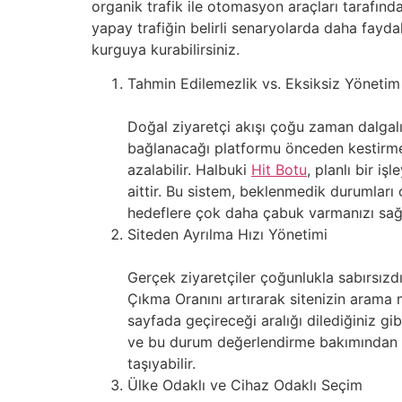
organik trafik ile otomasyon araçları tarafınd
yapay trafiğin belirli senaryolarda daha fayda
kurguya kurabilirsiniz.
Tahmin Edilemezlik vs. Eksiksiz Yönetim
Doğal ziyaretçi akışı çoğu zaman dalgalı
bağlanacağı platformu önceden kestirmek 
azalabilir. Halbuki
Hit Botu
, planlı bir i
aittir. Bu sistem, beklenmedik durumları 
hedeflere çok daha çabuk varmanızı sağl
Siteden Ayrılma Hızı Yönetimi
Gerçek ziyaretçiler çoğunlukla sabırsızdı
Çıkma Oranını artırarak sitenizin arama mot
sayfada geçireceği aralığı dilediğiniz gib
ve bu durum değerlendirme bakımından olum
taşıyabilir.
Ülke Odaklı ve Cihaz Odaklı Seçim