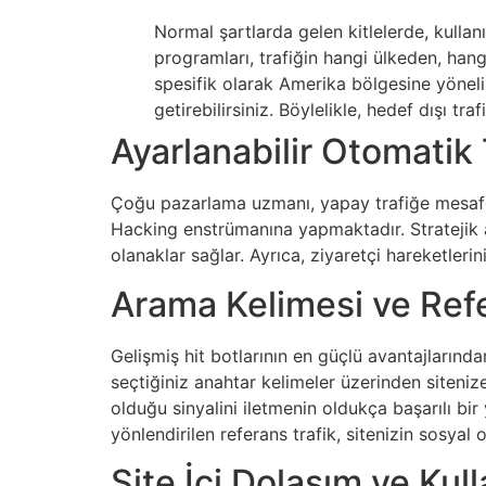
Normal şartlarda gelen kitlelerde, kulla
programları, trafiğin hangi ülkeden, hang
spesifik olarak Amerika bölgesine yöneli
getirebilirsiniz. Böylelikle, hedef dışı t
Ayarlanabilir Otomatik T
Çoğu pazarlama uzmanı, yapay trafiğe mesafeli
Hacking enstrümanına yapmaktadır. Stratejik a
olanaklar sağlar. Ayrıca, ziyaretçi hareketlerin
Arama Kelimesi ve Refe
Gelişmiş hit botlarının en güçlü avantajlarından 
seçtiğiniz anahtar kelimeler üzerinden siteniz
olduğu sinyalini iletmenin oldukça başarılı b
yönlendirilen referans trafik, sitenizin sosyal 
Site İçi Dolaşım ve Kull