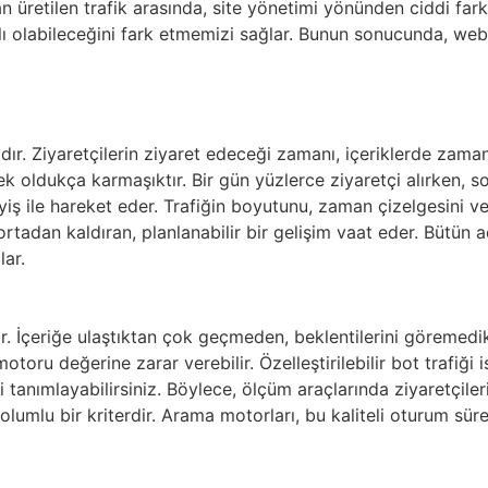
an üretilen trafik arasında, site yönetimi yönünden ciddi far
lı olabileceğini fark etmemizi sağlar. Bunun sonucunda, web 
dır. Ziyaretçilerin ziyaret edeceği zamanı, içeriklerde zama
oldukça karmaşıktır. Bir gün yüzlerce ziyaretçi alırken, s
şleyiş ile hareket eder. Trafiğin boyutunu, zaman çizelgesin
ortadan kaldıran, planlanabilir bir gelişim vaat eder. Bütün 
ar.
r. İçeriğe ulaştıktan çok geçmeden, beklentilerini göremedik
oru değerine zarar verebilir. Özelleştirilebilir bot trafiği ise 
i tanımlayabilirsiniz. Böylece, ölçüm araçlarında ziyaretçile
lu bir kriterdir. Arama motorları, bu kaliteli oturum süreler