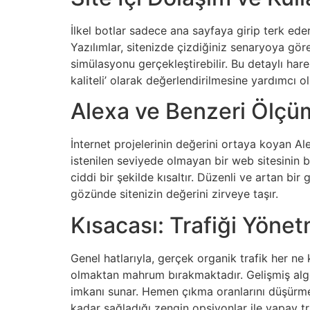
İlkel botlar sadece ana sayfaya girip terk ede
Yazılımlar, sitenizde çizdiğiniz senaryoya göre 
simülasyonu gerçekleştirebilir. Bu detaylı hare
kaliteli’ olarak değerlendirilmesine yardımcı ol
Alexa ve Benzeri Ölçüm
İnternet projelerinin değerini ortaya koyan Ale
istenilen seviyede olmayan bir web sitesinin bu
ciddi bir şekilde kısaltır. Düzenli ve artan bir 
gözünde sitenizin değerini zirveye taşır.
Kısacası: Trafiği Yöne
Genel hatlarıyla, gerçek organik trafik her ne
olmaktan mahrum bırakmaktadır. Gelişmiş algori
imkanı sunar. Hemen çıkma oranlarını düşürmek
kadar sağladığı zengin opsiyonlar ile yapay tra