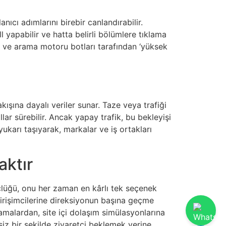
nıcı adımlarını birebir canlandırabilir.
ll yapabilir ve hatta belirli bölümlere tıklama
eka ve arama motoru botları tarafından ‘yüksek
ışına dayalı veriler sunar. Taze veya trafiği
lar sürebilir. Ancak yapay trafik, bu bekleyişi
a yukarı taşıyarak, markalar ve iş ortakları
aktır
üçlüğü, onu her zaman en kârlı tek seçenek
 girişimcilerine direksiyonun başına geçme
malardan, site içi dolaşım simülasyonlarına
siz bir şekilde ziyaretçi beklemek yerine,