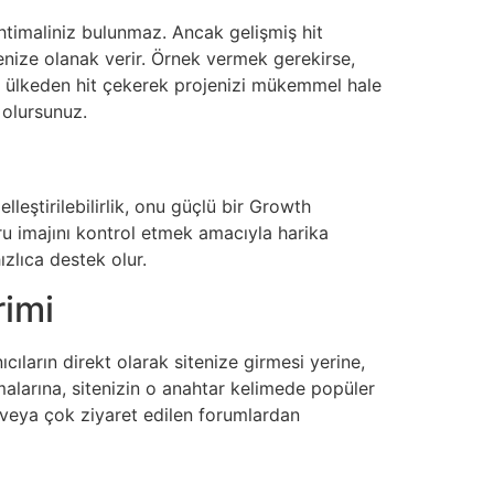
ihtimaliniz bulunmaz. Ancak gelişmiş hit
menize olanak verir. Örnek vermek gerekirse,
bu ülkeden hit çekerek projenizi mükemmel hale
ş olursunuz.
eştirilebilirlik, onu güçlü bir Growth
ru imajını kontrol etmek amacıyla harika
ızlıca destek olur.
rimi
nıcıların direkt olarak sitenize girmesi yerine,
malarına, sitenizin o anahtar kelimede popüler
 veya çok ziyaret edilen forumlardan