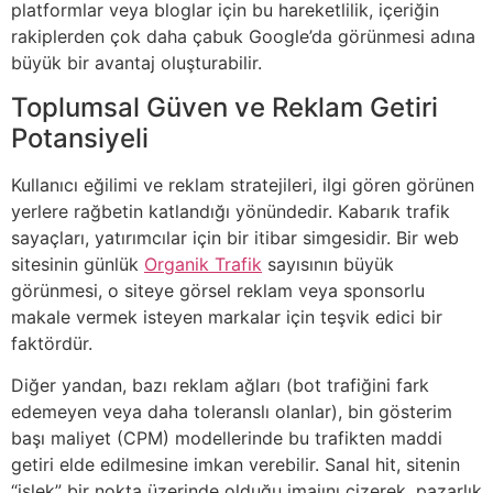
platformlar veya bloglar için bu hareketlilik, içeriğin
rakiplerden çok daha çabuk Google’da görünmesi adına
büyük bir avantaj oluşturabilir.
Toplumsal Güven ve Reklam Getiri
Potansiyeli
Kullanıcı eğilimi ve reklam stratejileri, ilgi gören görünen
yerlere rağbetin katlandığı yönündedir. Kabarık trafik
sayaçları, yatırımcılar için bir itibar simgesidir. Bir web
sitesinin günlük
Organik Trafik
sayısının büyük
görünmesi, o siteye görsel reklam veya sponsorlu
makale vermek isteyen markalar için teşvik edici bir
faktördür.
Diğer yandan, bazı reklam ağları (bot trafiğini fark
edemeyen veya daha toleranslı olanlar), bin gösterim
başı maliyet (CPM) modellerinde bu trafikten maddi
getiri elde edilmesine imkan verebilir. Sanal hit, sitenin
“işlek” bir nokta üzerinde olduğu imajını çizerek, pazarlık