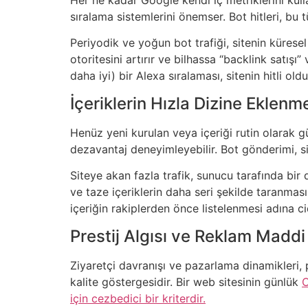
sıralama sistemlerini önemser. Bot hitleri, bu t
Periyodik ve yoğun bot trafiği, sitenin kürese
otoritesini artırır ve bilhassa “backlink satışı
daha iyi) bir Alexa sıralaması, sitenin hitli ol
İçeriklerin Hızla Dizine Eklen
Henüz yeni kurulan veya içeriği rutin olarak 
dezavantaj deneyimleyebilir. Bot gönderimi, s
Siteye akan fazla trafik, sunucu tarafında bir 
ve taze içeriklerin daha seri şekilde taranması
içeriğin rakiplerden önce listelenmesi adına cid
Prestij Algısı ve Reklam Madd
Ziyaretçi davranışı ve pazarlama dinamikleri, po
kalite göstergesidir. Bir web sitesinin günlük
O
için cezbedici bir kriterdir.