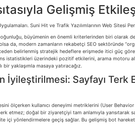
ıtasıyla Gelişmiş Etkil
ygulamaları. Suni Hit ve Trafik Yazılımlarının Web Sitesi Pe
yoğunluğu, büyümenin en önemli kriterlerinden biri olarak de
olsa da, modern zamanların rekabetçi SEO sektöründe “organi
nceden belirlenmiş stratejik hedeflere erişmede itici güç gör
 istatistikleri üzerindeki pozitif etkilerini, arama motoru al
lı bir yaklaşımla masaya yatıracağız.
nin İyileştirilmesi: Sayfayı Ter
esini ölçerken kullanıcı deneyimi metriklerini (User Behavior
terk etmez; doğal bir ziyaretçiyi tam anlamıyla yansıtarak sa
ite içi yönlendirmelere geçiş sağlar. Bu gelişmiş bot hareket