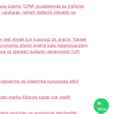
aşına ödeme (CPM) modellerinde bu trafikten
ni yaratarak, reklam değerini yükseltir ve
nı test etmek için kusursuz bir araçtır. Yüksek
 durumunda sitenin ayakta kalıp kalamayacağını
sına ve standart kullanıcı deneyiminin (UX)
yönlendirme ve iyileştirme konusunda etkili
dan marka itibarına kadar çok çeşitli
n arama motorları ve sponsorlar nezdindeki