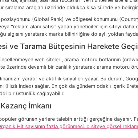
ür sıralama araçları üzerinde oldukça kısa sürede ve belirgin 
l pozisyonunu (Global Rank) ve bölgesel konumunu (Country Ra
” veya “reklam alanı satışı” yapan yöneticiler için siteyi daha
duğu algısını yaratarak marka bilinirliğine dolaylı yoldan fayd
mesi ve Tarama Bütçesinin Harekete Geçi
güncellenmeyen web siteleri, arama motoru botlarının (crawl
ite üzerinde devamlı bir canlılık yaratarak arama motoru örü
dinamizm yaratır ve aktiflik sinyalleri yayar. Bu durum, Goog
nı (Hızlı Index) sağlar. En çok da gündem odaklı içerik ürete
di bir üstünlük sağlayabilir.
i Kazanç İmkanı
püler görünen yerlere talebin arttığı gerçeğine dayanır. Fazla 
rganik Hit sayısının fazla görünmesi, o siteye görsel rekla