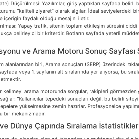
e) Düşürülmesi: Yazılımlar, giriş yaptıkları sayfada belirli b
oturumu “kaliteli ziyaret” olarak algılar. İdeal seviyelerdeki
e içeriğin faydalı olduğu mesajını iletir.
ılması: Yapay trafik, sitenin toplam etkileşim süresini cidd
kça belirleyici bir kriterdir. Botların sayfada yeterli müdde
syonu ve Arama Motoru Sonuç Sayfası S
nım alanlarından biri, Arama sonuçları (SERP) üzerindeki tık
sayfada veya 1. sayfanın alt sıralarında yer alıyorsa, bu sıra
 etmektir.
r kelimeyi arama motorunda sorgular, rakipleri görmezden ge
ğlar: “Kullanıcılar tepedeki sonuçları değil, bu belirli sitey
pelere yükselmesine zemin hazırlar. Profesyonelce yapılmış 
lü bir mekanizmadır.
ve Dünya Çapında Sıralama İstatistikler
nsa da, ajanslar, alan adı tüccarları ve muhtemel site alıcıl