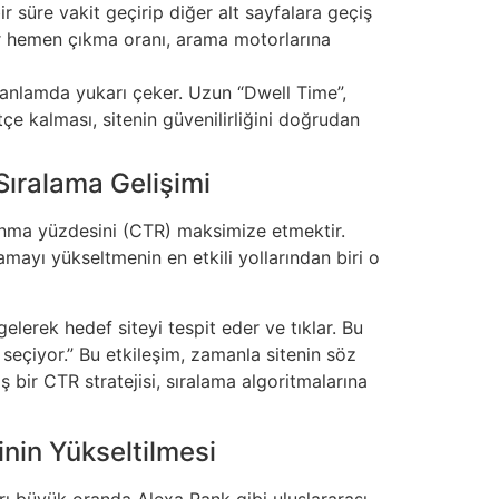
ir süre vakit geçirip diğer alt sayfalara geçiş
 bir hemen çıkma oranı, arama motorlarına
i anlamda yukarı çeker. Uzun “Dwell Time”,
tçe kalması, sitenin güvenilirliğini doğrudan
ıralama Gelişimi
lanma yüzdesini (CTR) maksimize etmektir.
lamayı yükseltmenin en etkili yollarından biri o
lerek hedef siteyi tespit eder ve tıklar. Bu
i seçiyor.” Bu etkileşim, zamanla sitenin söz
bir CTR stratejisi, sıralama algoritmalarına
inin Yükseltilmesi
arı büyük oranda Alexa Rank gibi uluslararası