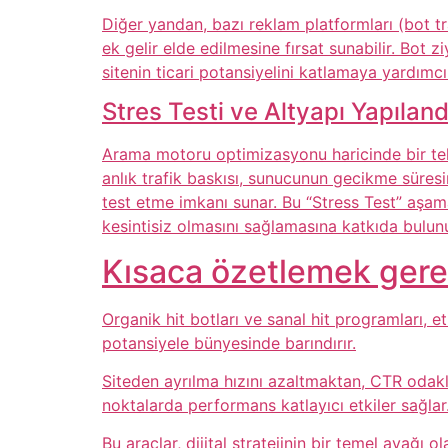
Diğer yandan, bazı reklam platformları (bot 
ek gelir elde edilmesine fırsat sunabilir. Bot z
sitenin ticari potansiyelini katlamaya yardımcı 
Stres Testi ve Altyapı Yapılan
Arama motoru optimizasyonu haricinde bir teknik
anlık trafik baskısı, sunucunun gecikme süres
test etme imkanı sunar. Bu “Stress Test” aşama
kesintisiz olmasını sağlamasına katkıda bulunu
Kısaca özetlemek gere
Organik hit botları ve sanal hit programları, e
potansiyele bünyesinde barındırır.
Siteden ayrılma hızını azaltmaktan, CTR odakl
noktalarda performans katlayıcı etkiler sağlar
Bu araçlar, dijital stratejinin bir temel ayağı