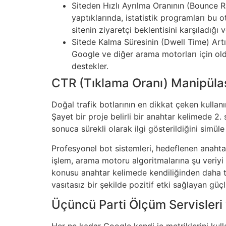
Siteden Hızlı Ayrılma Oranının (Bounce Rat
yaptıklarında, istatistik programları bu 
sitenin ziyaretçi beklentisini karşıladığı v
Sitede Kalma Süresinin (Dwell Time) Artır
Google ve diğer arama motorları için oldu
destekler.
CTR (Tıklama Oranı) Manipüla
Doğal trafik botlarının en dikkat çeken kulla
Şayet bir proje belirli bir anahtar kelimede 2. 
sonuca sürekli olarak ilgi gösterildiğini simüle
Profesyonel bot sistemleri, hedeflenen anahta
işlem, arama motoru algoritmalarına şu veriyi sa
konusu anahtar kelimede kendiliğinden daha te
vasıtasız bir şekilde pozitif etki sağlayan güç
Üçüncü Parti Ölçüm Servisleri 
Her ne kadar Google kendi iç metriklerini kulla