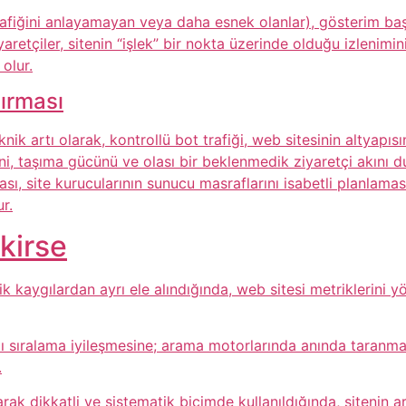
trafiğini anlayamayan veya daha esnek olanlar), gösterim b
iyaretçiler, sitenin “işlek” bir nokta üzerinde olduğu izlenimi
olur.
dırması
 artı olarak, kontrollü bot trafiği, web sitesinin altyapısı
ini, taşıma gücünü ve olası bir beklenmedik ziyaretçi akını
sı, site kurucularının sunucu masraflarını isabetli planlama
r.
kirse
tik kaygılardan ayrı ele alındığında, web sitesi metriklerini 
ı sıralama iyileşmesine; arama motorlarında anında taranma
.
 olarak dikkatli ve sistematik biçimde kullanıldığında, siteni