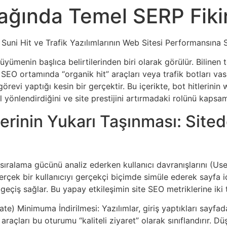
ğında Temel SERP Fikir
uni Hit ve Trafik Yazılımlarının Web Sitesi Performansına St
üyümenin başlıca belirtilerinden biri olarak görülür. Bilinen
O ortamında “organik hit” araçları veya trafik botları vasıt
görevi yaptığı kesin bir gerçektir. Bu içerikte, bot hitlerini
sıl yönlendirdiğini ve site prestijini artırmadaki rolünü kaps
ilerinin Yukarı Taşınması: Site
sıralama gücünü analiz ederken kullanıcı davranışlarını (Use
gerçek bir kullanıcıyı gerçekçi biçimde simüle ederek sayfa i
 geçiş sağlar. Bu yapay etkileşimin site SEO metriklerine iki
te) Minimuma İndirilmesi: Yazılımlar, giriş yaptıkları sayfa
k araçları bu oturumu “kaliteli ziyaret” olarak sınıflandırır