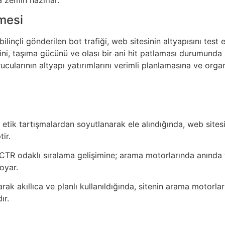
rmesi
bilinçli gönderilen bot trafiği, web sitesinin altyapısını test 
ini, taşıma gücünü ve olası bir ani hit patlaması durumund
urucularının altyapı yatırımlarını verimli planlamasına ve org
r, etik tartışmalardan soyutlanarak ele alındığında, web site
ir.
TR odaklı sıralama gelişimine; arama motorlarında anında 
oyar.
olarak akıllıca ve planlı kullanıldığında, sitenin arama motorla
ır.