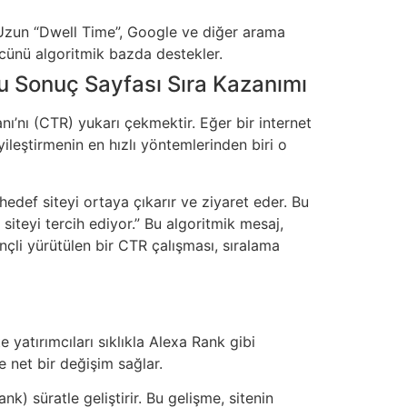
r. Uzun “Dwell Time”, Google ve diğer arama
gücünü algoritmik bazda destekler.
u Sonuç Sayfası Sıra Kazanımı
nı’nı (CTR) yukarı çekmektir. Eğer bir internet
ileştirmenin en hızlı yöntemlerinden biri o
def siteyi ortaya çıkarır ve ziyaret eder. Bu
k siteyi tercih ediyor.” Bu algoritmik mesaj,
çli yürütülen bir CTR çalışması, sıralama
 yatırımcıları sıklıkla Alexa Rank gibi
ve net bir değişim sağlar.
) süratle geliştirir. Bu gelişme, sitenin