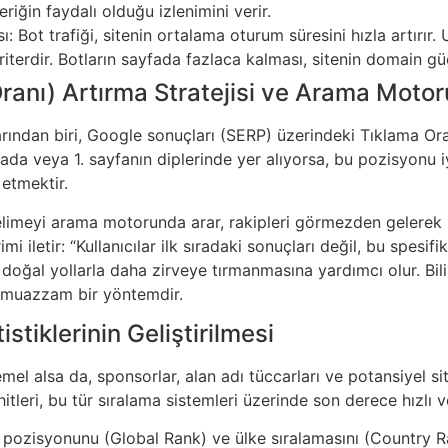
çeriğin faydalı olduğu izlenimini verir.
ı: Bot trafiği, sitenin ortalama oturum süresini hızla artırı
 kriterdir. Botların sayfada fazlaca kalması, sitenin domain 
ranı) Artırma Stratejisi ve Arama Motor
larından biri, Google sonuçları (SERP) üzerindeki Tıklama Ora
ada veya 1. sayfanın diplerinde yer alıyorsa, bu pozisyonu iy
 etmektir.
elimeyi arama motorunda arar, rakipleri görmezden gelerek he
 iletir: “Kullanıcılar ilk sıradaki sonuçları değil, bu spesifi
oğal yollarla daha zirveye tırmanmasına yardımcı olur. Bilin
an muazzam bir yöntemdir.
stiklerinin Geliştirilmesi
mel alsa da, sponsorlar, alan adı tüccarları ve potansiyel site
 hitleri, bu tür sıralama sistemleri üzerinde son derece hızlı 
 pozisyonunu (Global Rank) ve ülke sıralamasını (Country Rank