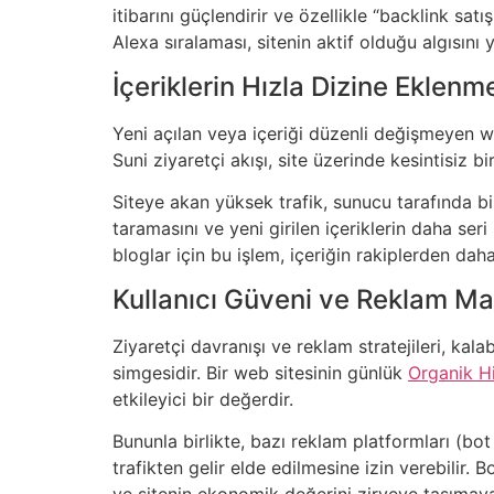
itibarını güçlendirir ve özellikle “backlink satı
Alexa sıralaması, sitenin aktif olduğu algısın
İçeriklerin Hızla Dizine Eklen
Yeni açılan veya içeriği düzenli değişmeyen w
Suni ziyaretçi akışı, site üzerinde kesintisiz b
Siteye akan yüksek trafik, sunucu tarafında bir
taramasını ve yeni girilen içeriklerin daha ser
bloglar için bu işlem, içeriğin rakiplerden dah
Kullanıcı Güveni ve Reklam Ma
Ziyaretçi davranışı ve reklam stratejileri, kala
simgesidir. Bir web sitesinin günlük
Organik H
etkileyici bir değerdir.
Bununla birlikte, bazı reklam platformları (b
trafikten gelir elde edilmesine izin verebilir. 
ve sitenin ekonomik değerini zirveye taşımaya