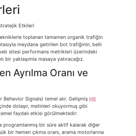
leri
ratejik Etkileri
 tekniklerle toplanan tamamen organik trafiğin
asıyla meydana getirilen bot trafiğinin, belli
n web sitesi performans metrikleri üzerindeki
amlı bir yaklaşımla masaya yatıracağız.
den Ayrılma Oranı ve
r Behavior Signals) temel alır. Gelişmiş
Hit
çinde dolaşır, metinleri okuyormuş gibi
 temel faydalı etkisi görülmektedir:
da programlanmış bir süre aktif kalarak diğer
. Düşük bir hemen çıkma oranı, arama motorlarına