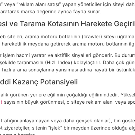
şı” veya “reklam alanı satışı” yapan yöneticiler için siteyi dah
ı yaratarak marka değerine ayrıca fayda sunar.
mesi ve Tarama Kotasının Harekete Geçir
eb siteleri, arama motoru botlarının (crawler) siteyi uğram
ir hareketlilik meydana getirerek arama motoru botlarının ilgi
 işlem hacmi yaratır ve aktiflik sinyalleri gönderir. Bu duru
i şekilde taranmasını (Hızlı Index) kolaylaştırır. Daha çok gü
a hızlı arama sonuçlarına yansıması adına hayati bir üstünlük 
ddi Kazanç Potansiyeli
balık görünen yerlere eğilimin çoğaldığı eğilimindedir. Yüksek t
it
sayısının büyük görünmesi, o siteye reklam alanı veya sp
ot trafiğini anlayamayan veya daha gevşek olanlar), bin gös
Bot ziyaretçiler, sitenin “işlek” bir meydan üzerinde olduğu al
 zemin hazırlar.