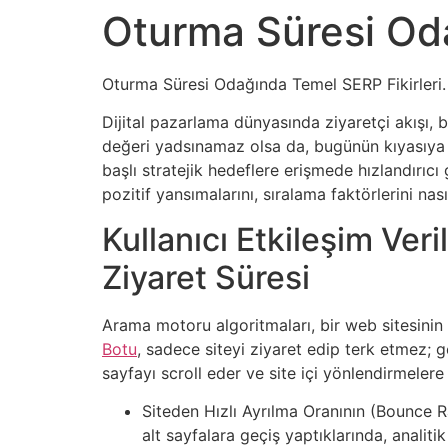
Oturma Süresi Oda
Oturma Süresi Odağında Temel SERP Fikirleri. S
Dijital pazarlama dünyasında ziyaretçi akışı, b
değeri yadsınamaz olsa da, bugünün kıyasıya SE
başlı stratejik hedeflere erişmede hızlandırıcı 
pozitif yansımalarını, sıralama faktörlerini na
Kullanıcı Etkileşim Ver
Ziyaret Süresi
Arama motoru algoritmaları, bir web sitesinin 
Botu
, sadece siteyi ziyaret edip terk etmez; 
sayfayı scroll eder ve site içi yönlendirmelere
Siteden Hızlı Ayrılma Oranının (Bounce Ra
alt sayfalara geçiş yaptıklarında, analiti