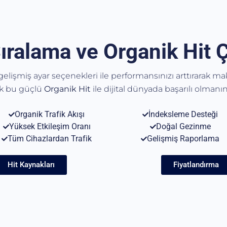
ıralama ve Organik Hit 
, gelişmiş ayar seçenekleri ile performansınızı arttırarak m
ak bu güçlü
Organik
Hit
ile dijital dünyada başarılı olmanın 
Organik Trafik Akışı
İndeksleme Desteği
Yüksek Etkileşim Oranı
Doğal Gezinme
Tüm Cihazlardan Trafik
Gelişmiş Raporlama
Hit Kaynakları
Fiyatlandırma