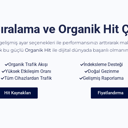
ıralama ve Organik Hit 
, gelişmiş ayar seçenekleri ile performansınızı arttırarak m
ak bu güçlü
Organik
Hit
ile dijital dünyada başarılı olmanın 
Organik Trafik Akışı
İndeksleme Desteği
Yüksek Etkileşim Oranı
Doğal Gezinme
Tüm Cihazlardan Trafik
Gelişmiş Raporlama
Hit Kaynakları
Fiyatlandırma